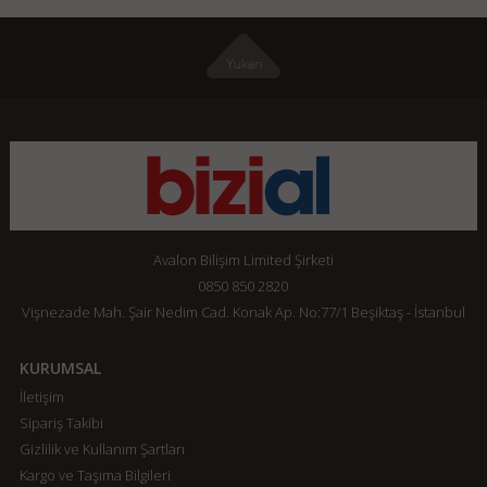
Avalon Bilişim Limited Şirketi
0850 850 2820
Vişnezade Mah. Şair Nedim Cad. Konak Ap. No:77/1 Beşiktaş - İstanbul
KURUMSAL
İletişim
Sipariş Takibi
Gizlilik ve Kullanım Şartları
Kargo ve Taşıma Bilgileri