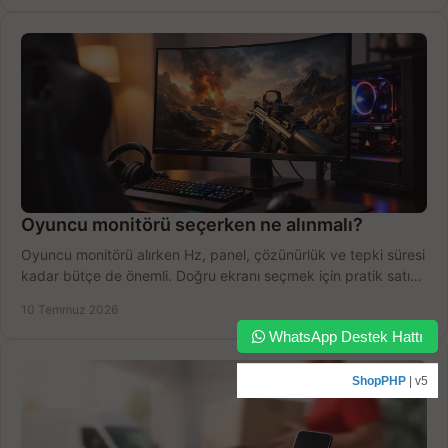
Oyuncu monitörü seçerken ne alınmalı?
Oyuncu monitörü alırken Hz, panel, çözünürlük ve tepki süresi
kadar bütçe de önemli. Doğru ekranı seçmek için pratik satın
alma rehberi.
10 Temmuz 2026
WhatsApp Destek Hattı
ShopPHP
| v5