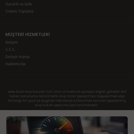
Garanti ve İade
Sistem Toplama
MÜŞTERİ HİZMETLERİ
İletişim
S.S.S.
Detaylı Arama
Hakkımızda
www.bizial.shop bulunan tüm ürün ürünlere ait açıklayıcı bilgiler, görseller telif
hakları kanununca korunmakta olup izinsiz paylaşılması, kopyalanması veya
herhangi biri yazılı ya da görsel mecralarda kullanılması kanunen yasaklanmış
olup hukuki yaptırıma tabi tutulmaktadır.