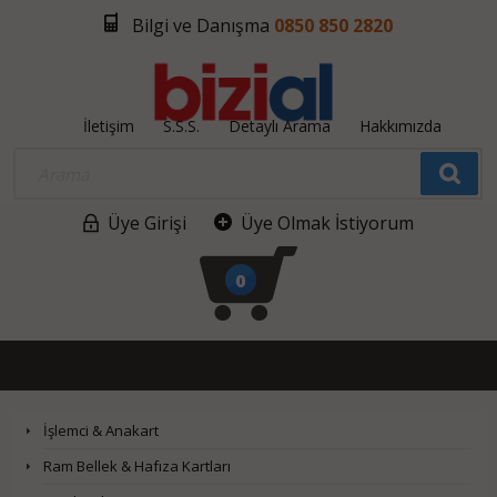
Bilgi ve Danışma
0850 850 2820
İletişim
S.S.S.
Detaylı Arama
Hakkımızda
Üye Girişi
Üye Olmak İstiyorum
0
İşlemci & Anakart
Ram Bellek & Hafıza Kartları