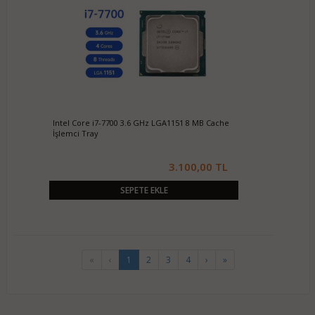
Intel Core i7-7700 3.6 GHz LGA1151 8 MB Cache
İşlemci Tray
3.100,00 TL
SEPETE EKLE
«
‹
1
2
3
4
›
»