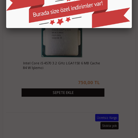
Intel Core i5 4570 3.2 GHz LGA1150 6 MB Cache
84 W İşlemci
750,00 TL
SEPETE EKLE
Ücretsiz Kargo
Stokta yok