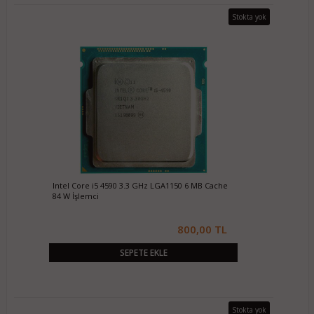
Stokta yok
Intel Core i5 4590 3.3 GHz LGA1150 6 MB Cache
84 W İşlemci
800,00 TL
SEPETE EKLE
Stokta yok