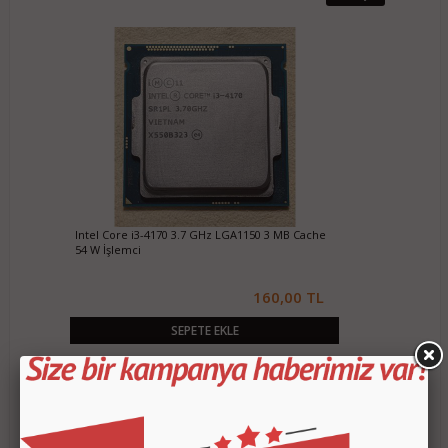
Intel Core i3-4170 3.7 GHz LGA1150 3 MB Cache
54 W İşlemci
160,00 TL
SEPETE EKLE
Stokta yok