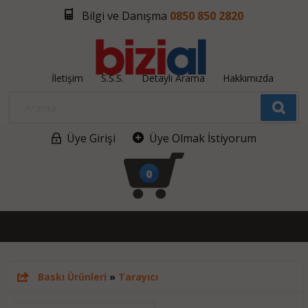
Bilgi ve Danışma
0850 850 2820
İletişim
S.S.S.
Detaylı Arama
Hakkımızda
Üye Girişi
Üye Olmak İstiyorum
0
Baskı Ürünleri
»
Tarayıcı