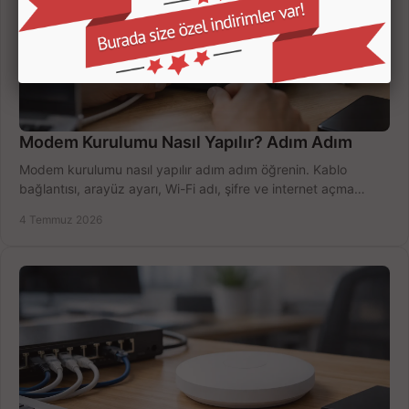
Modem Kurulumu Nasıl Yapılır? Adım Adım
Modem kurulumu nasıl yapılır adım adım öğrenin. Kablo
bağlantısı, arayüz ayarı, Wi-Fi adı, şifre ve internet açma
sürecini hızlıca tamamlayın.
4 Temmuz 2026