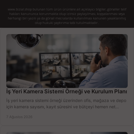
www.bizial.shop bulunan tüm ürün ürünlere ait açıklayıcı bilgiler, görseller telif
hakları kanununca korunmakta olup izinsiz paylaşılması, kopyalanması veya
herhangi biri yazılı ya da görsel mecralarda kullanılması kanunen yasaklanmış
olup hukuki yaptırıma tabi tutulmaktadır.
İş Yeri Kamera Sistemi Örneği ve Kurulum Planı
İş yeri kamera sistemi örneği üzerinden ofis, mağaza ve depo
için kamera sayısını, kayıt süresini ve bütçeyi hemen net
belirleyin ve doğru ürünleri seçin.
7 Ağustos 2026