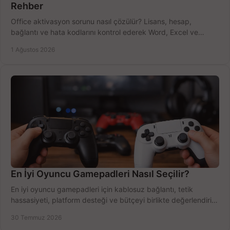
Rehber
Office aktivasyon sorunu nasıl çözülür? Lisans, hesap,
bağlantı ve hata kodlarını kontrol ederek Word, Excel ve
Outlook'u güvenle hemen etkinleştirin.
1 Ağustos 2026
En İyi Oyuncu Gamepadleri Nasıl Seçilir?
En iyi oyuncu gamepadleri için kablosuz bağlantı, tetik
hassasiyeti, platform desteği ve bütçeyi birlikte değerlendirin;
doğru modeli kolayca seçin.
30 Temmuz 2026