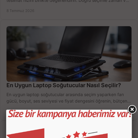
teslimat hızını birlikte değerlendirin. Doğru seçimle zaman ve
bütçe kazanın.
8 Temmuz 2026
En Uygun Laptop Soğutucular Nasıl Seçilir?
En uygun laptop soğutucular arasında seçim yaparken fan
gücü, boyut, ses seviyesi ve fiyat dengesini öğrenin, bütçenizi
doğru kullanın.
6 Temmuz 2026