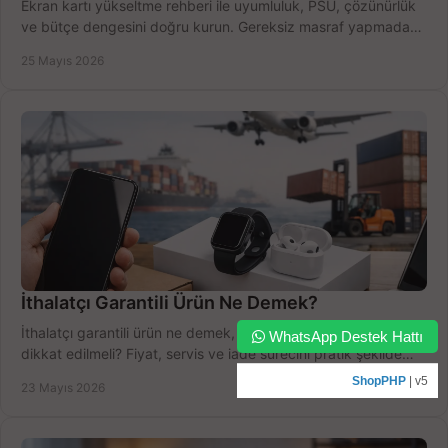
Ekran kartı yükseltme rehberi ile uyumluluk, PSU, çözünürlük
ve bütçe dengesini doğru kurun. Gereksiz masraf yapmadan
seçin.
25 Mayıs 2026
İthalatçı Garantili Ürün Ne Demek?
İthalatçı garantili ürün ne demek, avantajları neler, nelere
WhatsApp Destek Hattı
dikkat edilmeli? Fiyat, servis ve iade sürecini pratik şekilde
açıklıyoruz.
ShopPHP
| v5
23 Mayıs 2026