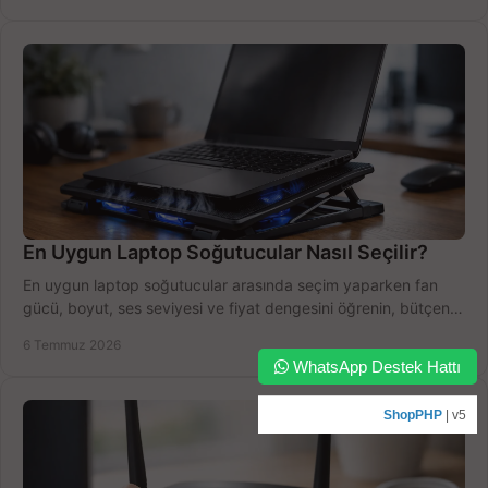
En Uygun Laptop Soğutucular Nasıl Seçilir?
En uygun laptop soğutucular arasında seçim yaparken fan
gücü, boyut, ses seviyesi ve fiyat dengesini öğrenin, bütçenizi
doğru kullanın.
6 Temmuz 2026
WhatsApp Destek Hattı
ShopPHP
| v5