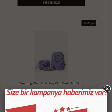
SEPETE EKLE
Stokta yok
Cambridge Polo Club Uzay Okul Çanta Seti 3'lü
160,00 TL
SEPETE EKLE