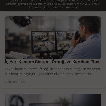
hakları kanununca korunmakta olup izinsiz paylaşılması, kopyalanması veya
herhangi biri yazılı ya da görsel mecralarda kullanılması kanunen yasaklanmış
olup hukuki yaptırıma tabi tutulmaktadır.
İş Yeri Kamera Sistemi Örneği ve Kurulum Planı
İş yeri kamera sistemi örneği üzerinden ofis, mağaza ve depo
için kamera sayısını, kayıt süresini ve bütçeyi hemen net
belirleyin ve doğru ürünleri seçin.
7 Ağustos 2026