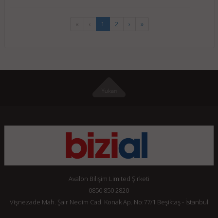
«
‹
1
2
›
»
Avalon Bilişim Limited Şirketi
0850 850 2820
Vişnezade Mah. Şair Nedim Cad. Konak Ap. No:77/1 Beşiktaş - İstanbul