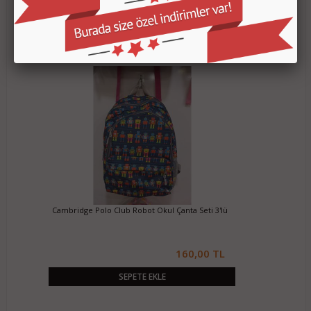
Stokta yok
Cambridge Polo Club Robot Okul Çanta Seti 3'lü
160,00 TL
SEPETE EKLE