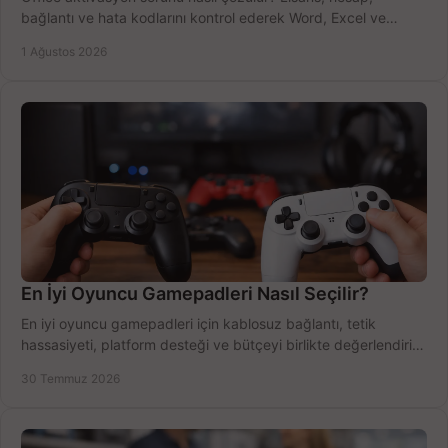
bağlantı ve hata kodlarını kontrol ederek Word, Excel ve
Outlook'u güvenle hemen etkinleştirin.
1 Ağustos 2026
En İyi Oyuncu Gamepadleri Nasıl Seçilir?
En iyi oyuncu gamepadleri için kablosuz bağlantı, tetik
hassasiyeti, platform desteği ve bütçeyi birlikte değerlendirin;
doğru modeli kolayca seçin.
30 Temmuz 2026