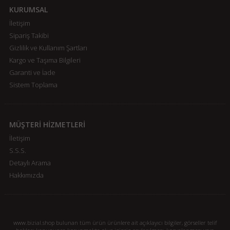
KURUMSAL
İletişim
Sipariş Takibi
Gizlilik ve Kullanım Şartları
Kargo ve Taşıma Bilgileri
Garanti ve İade
Sistem Toplama
MÜŞTERİ HİZMETLERİ
İletişim
S.S.S.
Detaylı Arama
Hakkımızda
www.bizial.shop bulunan tüm ürün ürünlere ait açıklayıcı bilgiler, görseller telif