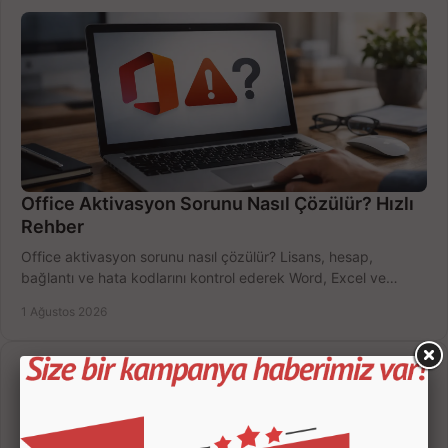
Office Aktivasyon Sorunu Nasıl Çözülür? Hızlı
Rehber
Office aktivasyon sorunu nasıl çözülür? Lisans, hesap,
bağlantı ve hata kodlarını kontrol ederek Word, Excel ve
Outlook'u güvenle hemen etkinleştirin.
1 Ağustos 2026