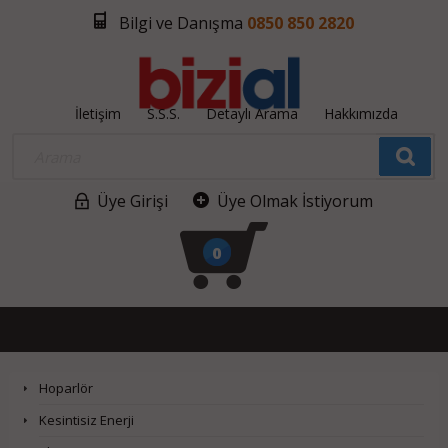
Bilgi ve Danışma
0850 850 2820
İletişim
S.S.S.
Detaylı Arama
Hakkımızda
Üye Girişi
Üye Olmak İstiyorum
0
Hoparlör
Kesintisiz Enerji