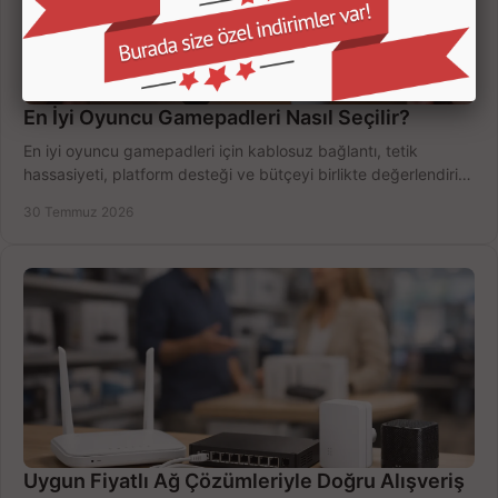
En İyi Oyuncu Gamepadleri Nasıl Seçilir?
En iyi oyuncu gamepadleri için kablosuz bağlantı, tetik
hassasiyeti, platform desteği ve bütçeyi birlikte değerlendirin;
doğru modeli kolayca seçin.
30 Temmuz 2026
Uygun Fiyatlı Ağ Çözümleriyle Doğru Alışveriş