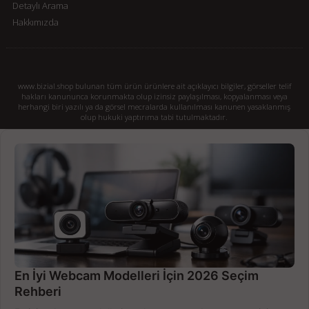
Detaylı Arama
Hakkımızda
www.bizial.shop bulunan tüm ürün ürünlere ait açıklayıcı bilgiler, görseller telif
hakları kanununca korunmakta olup izinsiz paylaşılması, kopyalanması veya
herhangi biri yazılı ya da görsel mecralarda kullanılması kanunen yasaklanmış
olup hukuki yaptırıma tabi tutulmaktadır.
En İyi Webcam Modelleri İçin 2026 Seçim
Rehberi