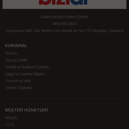
Avalon Bilişim Limited Şirketi
0850 850 2820
Vişnezade Mah. Şair Nedim Cad. Konak Ap. No:77/1 Beşiktaş - İstanbul
KURUMSAL
İletişim
Sipariş Takibi
Gizlilik ve Kullanım Şartları
Kargo ve Taşıma Bilgileri
Garanti ve İade
Sistem Toplama
MÜŞTERİ HİZMETLERİ
İletişim
S.S.S.