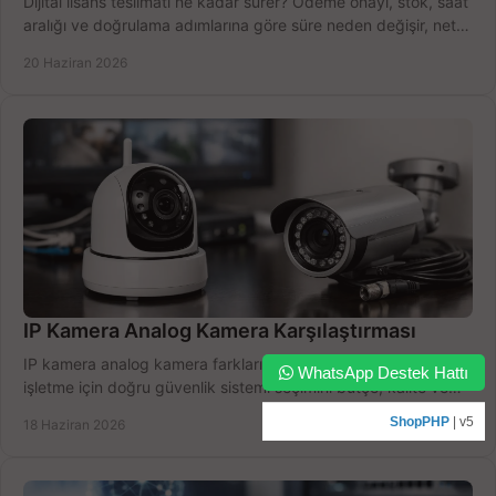
Dijital lisans teslimatı ne kadar sürer? Ödeme onayı, stok, saat
aralığı ve doğrulama adımlarına göre süre neden değişir, net
öğrenin.
20 Haziran 2026
IP Kamera Analog Kamera Karşılaştırması
IP kamera analog kamera farklarını net görün. Ev, ofis ve
WhatsApp Destek Hattı
işletme için doğru güvenlik sistemi seçimini bütçe, kalite ve
kurulum açısından yapın.
ShopPHP
| v5
18 Haziran 2026