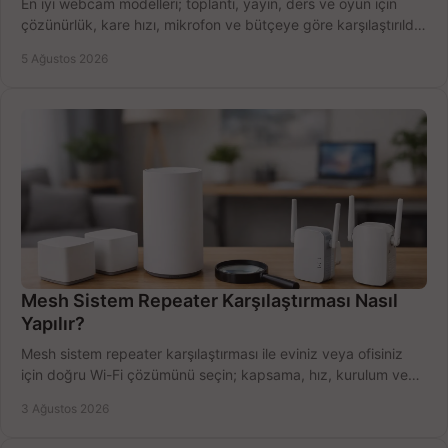
En iyi webcam modelleri; toplantı, yayın, ders ve oyun için
çözünürlük, kare hızı, mikrofon ve bütçeye göre karşılaştırıldı.
Satın alma ipuçları burada.
5 Ağustos 2026
Mesh Sistem Repeater Karşılaştırması Nasıl
Yapılır?
Mesh sistem repeater karşılaştırması ile eviniz veya ofisiniz
için doğru Wi-Fi çözümünü seçin; kapsama, hız, kurulum ve
bütçeyi birlikte değerlendirin.
3 Ağustos 2026