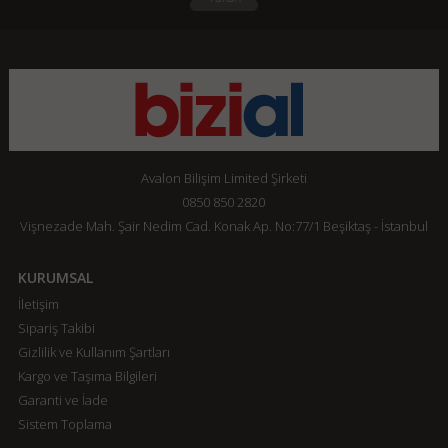
Avalon Bilişim Limited Şirketi
0850 850 2820
Vişnezade Mah. Şair Nedim Cad. Konak Ap. No:77/1 Beşiktaş - İstanbul
KURUMSAL
İletişim
Sipariş Takibi
Gizlilik ve Kullanım Şartları
Kargo ve Taşıma Bilgileri
Garanti ve İade
Sistem Toplama