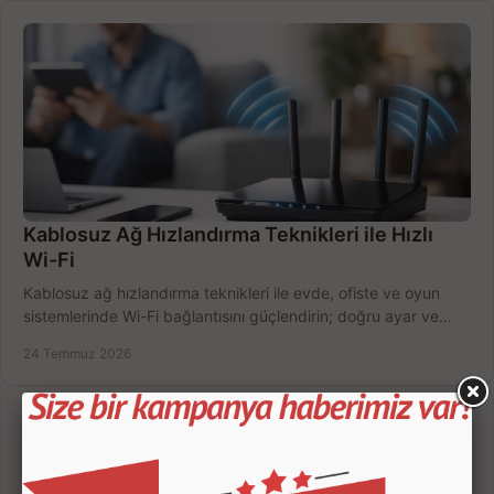
Kablosuz Ağ Hızlandırma Teknikleri ile Hızlı
Wi-Fi
Kablosuz ağ hızlandırma teknikleri ile evde, ofiste ve oyun
sistemlerinde Wi-Fi bağlantısını güçlendirin; doğru ayar ve
ekipmanla hızı artırın, hemen bugün.
24 Temmuz 2026