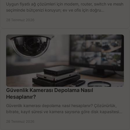
Uygun fiyatlı ağ çözümleri için modem, router, switch ve mesh
seçiminde bütçenizi koruyun; ev ve ofis için doğru
performansı yakalayın. Hızla karşılaştırın.
28 Temmuz 2026
Güvenlik Kamerası Depolama Nasıl
Hesaplanır?
Güvenlik kamerası depolama nasıl hesaplanır? Çözünürlük,
bitrate, kayıt süresi ve kamera sayısına göre disk kapasitesini
doğru belirleyin. Pratik örneklerle.
26 Temmuz 2026