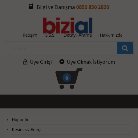
Bilgi ve Danışma
0850 850 2820
İletişim
S.S.S.
Detaylı Arama
Hakkımızda
Üye Girişi
Üye Olmak İstiyorum
0
Hoparlör
Kesintisiz Enerji