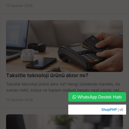
şekilde öğrenin.
12 Haziran 2026
Taksitle teknoloji ürünü alınır mı?
Taksitle teknoloji ürünü alınır mı? Hangi ürünlerde mantıklı, ne
zaman riskli, bütçe ve toplam maliyet hesabı nasıl yapılır, net
anlatıyoruz.
WhatsApp Destek Hattı
10 Haziran 2026
ShopPHP
| v5