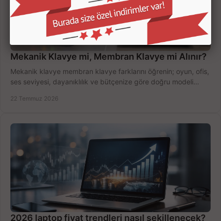
Mekanik Klavye mi, Membran Klavye mi Alınır?
Mekanik klavye membran klavye farklarını öğrenin; oyun, ofis,
ses seviyesi, dayanıklılık ve bütçenize göre doğru modeli
hızlıca seçin ve satın alın.
22 Temmuz 2026
2026 laptop fiyat trendleri nasıl şekillenecek?