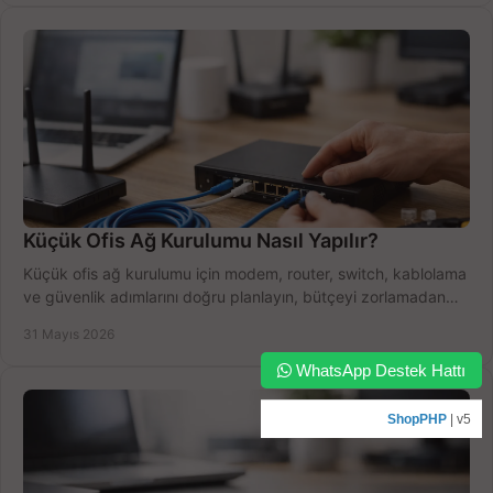
Küçük Ofis Ağ Kurulumu Nasıl Yapılır?
Küçük ofis ağ kurulumu için modem, router, switch, kablolama
ve güvenlik adımlarını doğru planlayın, bütçeyi zorlamadan
verim alın.
31 Mayıs 2026
WhatsApp Destek Hattı
ShopPHP
| v5