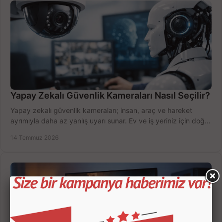
Yapay Zekalı Güvenlik Kameraları Nasıl Seçilir?
Yapay zekalı güvenlik kameraları; insan, araç ve hareket
ayrımıyla daha az yanlış uyarı sunar. Ev ve iş yeriniz için doğru
modeli, fiyatı karşılaştırın.
14 Temmuz 2026