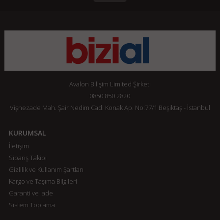
Avalon Bilişim Limited Şirketi
0850 850 2820
Vişnezade Mah. Şair Nedim Cad. Konak Ap. No:77/1 Beşiktaş - İstanbul
KURUMSAL
İletişim
Sipariş Takibi
Gizlilik ve Kullanım Şartları
Kargo ve Taşıma Bilgileri
Garanti ve İade
Sistem Toplama