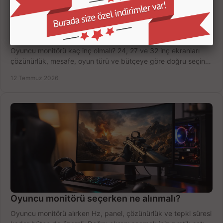
Oyuncu Monitörü Kaç İnç Olmalı? Doğru Seçim
Oyuncu monitörü kaç inç olmalı? 24, 27 ve 32 inç ekranları
çözünürlük, mesafe, oyun türü ve bütçeye göre doğru seçin,
fırsatları değerlendirin, inceleyin.
12 Temmuz 2026
Oyuncu monitörü seçerken ne alınmalı?
Oyuncu monitörü alırken Hz, panel, çözünürlük ve tepki süresi