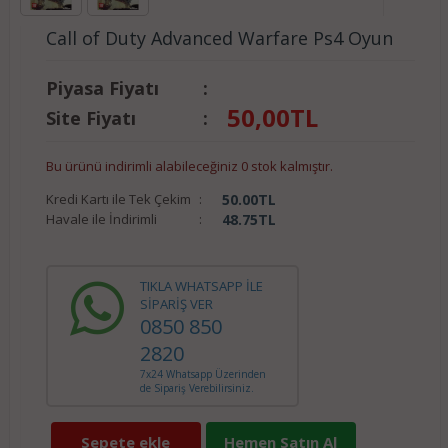
Call of Duty Advanced Warfare Ps4 Oyun
Piyasa Fiyatı
:
50,00
TL
Site Fiyatı
:
Bu ürünü indirimli alabileceğiniz 0 stok kalmıştır.
Kredi Kartı ile Tek Çekim
:
50.00
TL
Havale ile İndirimli
:
48.75
TL
TIKLA WHATSAPP İLE
SİPARİŞ VER
0850 850
2820
7x24 Whatsapp Üzerinden
de Sipariş Verebilirsiniz.
Sepete ekle
Hemen Satın Al