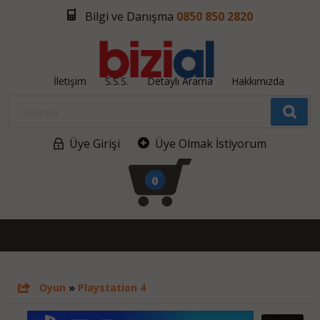
Bilgi ve Danışma
0850 850 2820
İletişim
S.S.S.
Detaylı Arama
Hakkımızda
Üye Girişi
Üye Olmak İstiyorum
0
Oyun
»
Playstation 4