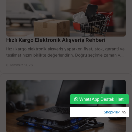
Hızlı Kargo Elektronik Alışveriş Rehberi
Hızlı kargo elektronik alışveriş yaparken fiyat, stok, garanti ve
teslimat hızını birlikte değerlendirin. Doğru seçimle zaman ve
bütçe kazanın.
8 Temmuz 2026
WhatsApp Destek Hattı
ShopPHP
| v5