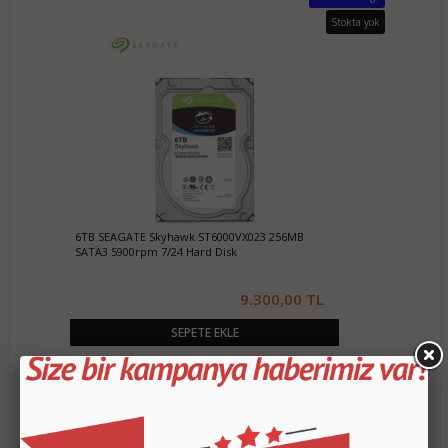
Stokta yok
6TB SEAGATE Skyhawk ST6000VX023 256MB
SATA3 5900rpm 7/24 Hard Disk
9.300,00 TL
SEPETE EKLE
Ücretsiz Kargo
Stokta yok