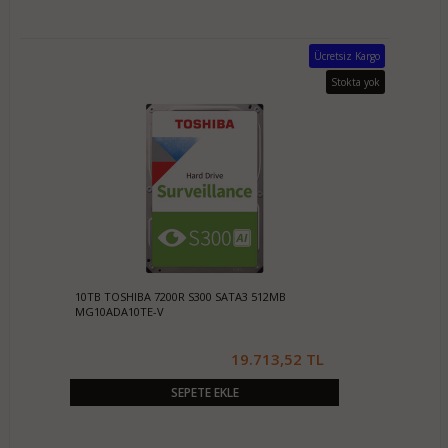
Ücretsiz Kargo
Stokta yok
10TB TOSHIBA 7200R S300 SATA3 512MB
MG10ADA10TE-V
19.713,52 TL
SEPETE EKLE