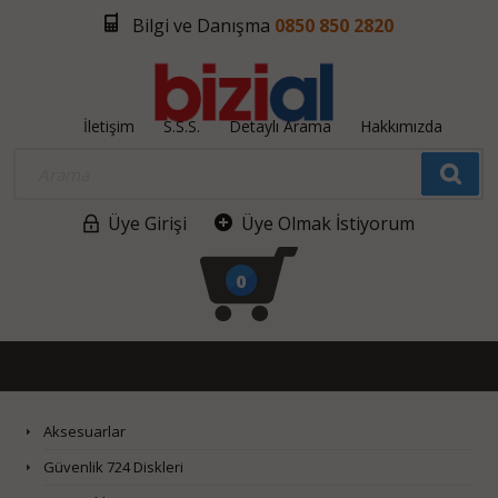
Bilgi ve Danışma
0850 850 2820
İletişim
S.S.S.
Detaylı Arama
Hakkımızda
Üye Girişi
Üye Olmak İstiyorum
0
Aksesuarlar
Güvenlik 724 Diskleri