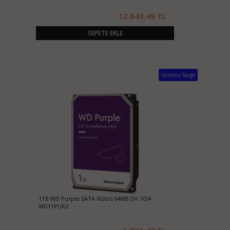
12.643,49 TL
SEPETE EKLE
Ücretsiz Kargo
1TB WD Purple SATA 6Gb/s 64MB DV 7/24
WD11PURZ