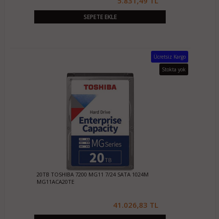
5.831,49 TL
SEPETE EKLE
Ücretsiz Kargo
Stokta yok
20TB TOSHIBA 7200 MG11 7/24 SATA 1024M
MG11ACA20TE
41.026,83 TL