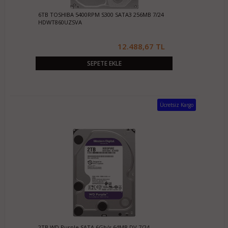
6TB TOSHIBA 5400RPM S300 SATA3 256MB 7/24
HDWT860UZSVA
12.488,67 TL
SEPETE EKLE
Ücretsiz Kargo
2TB WD Purple SATA 6Gb/s 64MB DV 7/24