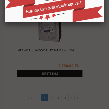
6TB WD Purple WD62PURZ SATA3 Hard Disk
8.750,00 TL
SEPETE EKLE
«
‹
1
2
3
4
›
»