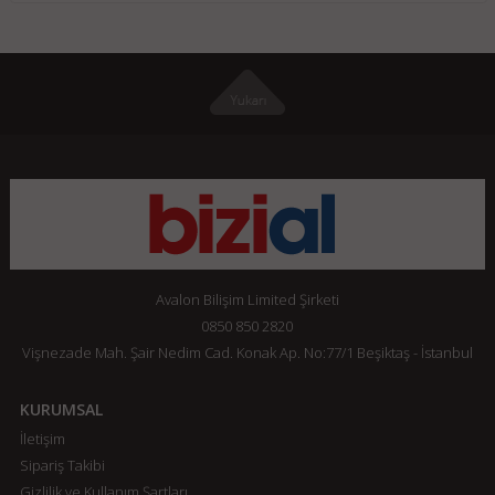
Avalon Bilişim Limited Şirketi
0850 850 2820
Vişnezade Mah. Şair Nedim Cad. Konak Ap. No:77/1 Beşiktaş - İstanbul
KURUMSAL
İletişim
Sipariş Takibi
Gizlilik ve Kullanım Şartları