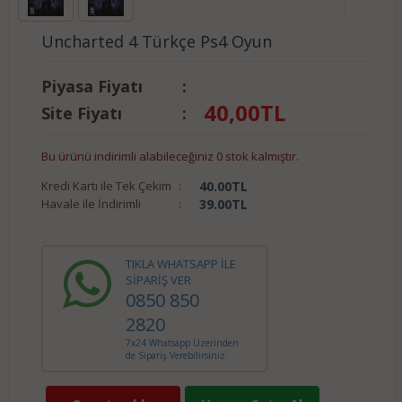
Uncharted 4 Türkçe Ps4 Oyun
Piyasa Fiyatı
:
40,00
TL
Site Fiyatı
:
Bu ürünü indirimli alabileceğiniz 0 stok kalmıştır.
Kredi Kartı ile Tek Çekim
:
40.00
TL
Havale ile İndirimli
:
39.00
TL
TIKLA WHATSAPP İLE
SİPARİŞ VER
0850 850
2820
7x24 Whatsapp Üzerinden
de Sipariş Verebilirsiniz.