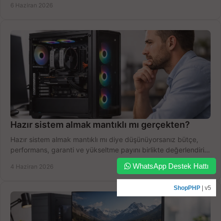
6 Haziran 2026
Hazır sistem almak mantıklı mı gerçekten?
Hazır sistem almak mantıklı mı diye düşünüyorsanız bütçe,
performans, garanti ve yükseltme payını birlikte değerlendirin,
doğru seçin.
WhatsApp Destek Hattı
4 Haziran 2026
ShopPHP
| v5