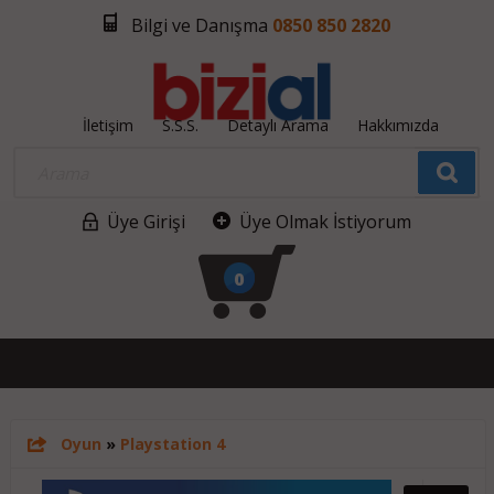
Bilgi ve Danışma
0850 850 2820
İletişim
S.S.S.
Detaylı Arama
Hakkımızda
Üye Girişi
Üye Olmak İstiyorum
0
Oyun
»
Playstation 4