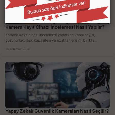
Kamera Kayıt Cihazı İncelemesi Nasıl Yapılır?
Kamera kayıt cihazı incelemesi yaparken kanal sayısı,
çözünürlük, disk kapasitesi ve uzaktan erişimi birlikte
değerlendirin; bütçenizi doğru yönetin.
16 Temmuz 2026
Yapay Zekalı Güvenlik Kameraları Nasıl Seçilir?