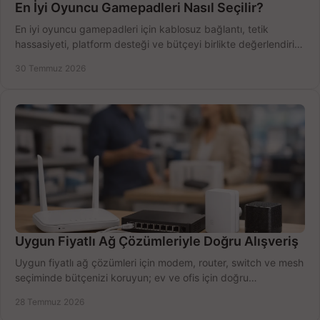
En İyi Oyuncu Gamepadleri Nasıl Seçilir?
En iyi oyuncu gamepadleri için kablosuz bağlantı, tetik
hassasiyeti, platform desteği ve bütçeyi birlikte değerlendirin;
doğru modeli kolayca seçin.
30 Temmuz 2026
Uygun Fiyatlı Ağ Çözümleriyle Doğru Alışveriş
Uygun fiyatlı ağ çözümleri için modem, router, switch ve mesh
seçiminde bütçenizi koruyun; ev ve ofis için doğru
performansı yakalayın. Hızla karşılaştırın.
28 Temmuz 2026