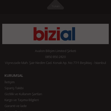
Avalon Bilişim Limited Şirketi
0850 850 2820
Vişnezade Mah. Şair Nedim Cad. Konak Ap. No:77/1 Beşiktaş - İstanbul
KURUMSAL
İletişim
Sipariş Takibi
Gizlilik ve Kullanım Şartları
Kargo ve Taşıma Bilgileri
Garanti ve İade