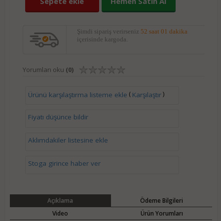
Sepete ekle
Hemen Satın Al
Şimdi sipariş verirseniz
52 saat 01 dakika
içerisinde kargoda.
Yorumları oku
(0)
(
)
Ürünü karşılaştırma listeme ekle
Karşılaştır
Fiyatı düşünce bildir
Aklımdakiler listesine ekle
Stoga girince haber ver
Açıklama
Ödeme Bilgileri
Video
Ürün Yorumları