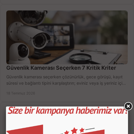
Güvenlik Kamerası Seçerken 7 Kritik Kriter
Güvenlik kamerası seçerken çözünürlük, gece görüşü, kayıt
süresi ve bağlantı tipini karşılaştırın; eviniz veya iş yeriniz için
doğru sistemi hemen seçin.
18 Temmuz 2026