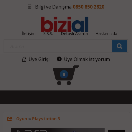
Bilgi ve Danışma
0850 850 2820
İletişim
S.S.S.
Detaylı Arama
Hakkımızda
Üye Girişi
Üye Olmak İstiyorum
0
Oyun
»
Playstation 3