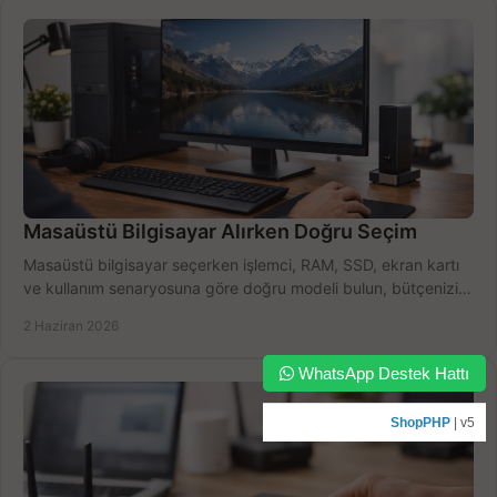
Masaüstü Bilgisayar Alırken Doğru Seçim
Masaüstü bilgisayar seçerken işlemci, RAM, SSD, ekran kartı
ve kullanım senaryosuna göre doğru modeli bulun, bütçenizi
boşa harcamayın.
2 Haziran 2026
WhatsApp Destek Hattı
ShopPHP
| v5