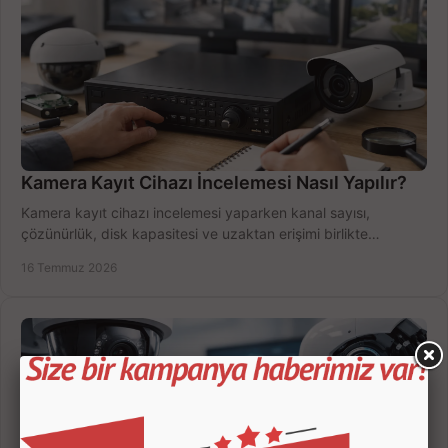
Kamera Kayıt Cihazı İncelemesi Nasıl Yapılır?
Kamera kayıt cihazı incelemesi yaparken kanal sayısı,
çözünürlük, disk kapasitesi ve uzaktan erişimi birlikte
değerlendirin; bütçenizi doğru yönetin.
16 Temmuz 2026