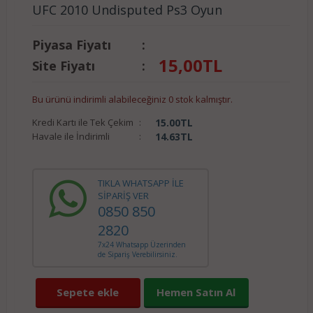
UFC 2010 Undisputed Ps3 Oyun
Piyasa Fiyatı
:
15,00
TL
Site Fiyatı
:
Bu ürünü indirimli alabileceğiniz 0 stok kalmıştır.
Kredi Kartı ile Tek Çekim
:
15.00
TL
Havale ile İndirimli
:
14.63
TL
TIKLA WHATSAPP İLE
SİPARİŞ VER
0850 850
2820
7x24 Whatsapp Üzerinden
de Sipariş Verebilirsiniz.
Sepete ekle
Hemen Satın Al