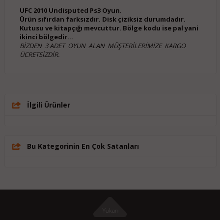
UFC 2010 Undisputed Ps3 Oyun
.
Ürün sıfırdan farksızdır. Disk çiziksiz durumdadır.
Kutusu ve kitapçığı mevcuttur. Bölge kodu ise pal yani
ikinci bölgedir...
BİZDEN 3 ADET OYUN ALAN MÜŞTERİLERİMİZE KARGO
ÜCRETSİZDİR.
İlgili Ürünler
Bu Kategorinin En Çok Satanları