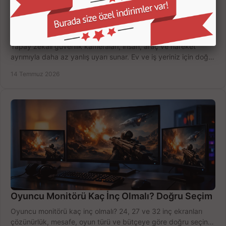
Yapay Zekalı Güvenlik Kameraları Nasıl Seçilir?
Yapay zekalı güvenlik kameraları; insan, araç ve hareket
ayrımıyla daha az yanlış uyarı sunar. Ev ve iş yeriniz için doğru
modeli, fiyatı karşılaştırın.
14 Temmuz 2026
Oyuncu Monitörü Kaç İnç Olmalı? Doğru Seçim
Oyuncu monitörü kaç inç olmalı? 24, 27 ve 32 inç ekranları
çözünürlük, mesafe, oyun türü ve bütçeye göre doğru seçin,