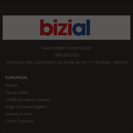
Avalon Bilişim Limited Şirketi
0850 850 2820
Vişnezade Mah. Şair Nedim Cad. Konak Ap. No:77/1 Beşiktaş - İstanbul
KURUMSAL
İletişim
Sipariş Takibi
Gizlilik ve Kullanım Şartları
Kargo ve Taşıma Bilgileri
Garanti ve İade
Sistem Toplama