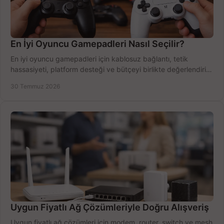
En İyi Oyuncu Gamepadleri Nasıl Seçilir?
En iyi oyuncu gamepadleri için kablosuz bağlantı, tetik
hassasiyeti, platform desteği ve bütçeyi birlikte değerlendirin;
doğru modeli kolayca seçin.
30 Temmuz 2026
Uygun Fiyatlı Ağ Çözümleriyle Doğru Alışveriş
Uygun fiyatlı ağ çözümleri için modem, router, switch ve mesh