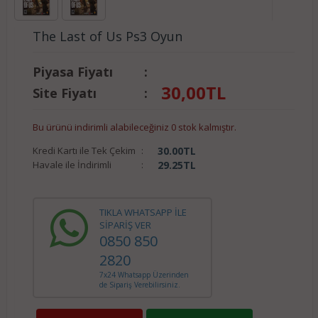
The Last of Us Ps3 Oyun
Piyasa Fiyatı
:
30,00
TL
Site Fiyatı
:
Bu ürünü indirimli alabileceğiniz 0 stok kalmıştır.
Kredi Kartı ile Tek Çekim
:
30.00
TL
Havale ile İndirimli
:
29.25
TL
TIKLA WHATSAPP İLE
SİPARİŞ VER
0850 850
2820
7x24 Whatsapp Üzerinden
de Sipariş Verebilirsiniz.