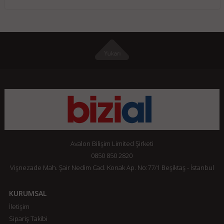
Avalon Bilişim Limited Şirketi
0850 850 2820
Vişnezade Mah. Şair Nedim Cad. Konak Ap. No:77/1 Beşiktaş - İstanbul
KURUMSAL
İletişim
Sipariş Takibi