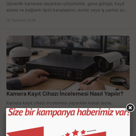
Güvenlik kamerası seçerken çözünürlük, gece görüşü, kayıt
süresi ve bağlantı tipini karşılaştırın; eviniz veya iş yeriniz için
doğru sistemi hemen seçin.
18 Temmuz 2026
Kamera Kayıt Cihazı İncelemesi Nasıl Yapılır?
Kamera kayıt cihazı incelemesi yaparken kanal sayısı,
çözünürlük, disk kapasitesi ve uzaktan erişimi birlikte
değerlendirin; bütçenizi doğru yönetin.
16 Temmuz 2026