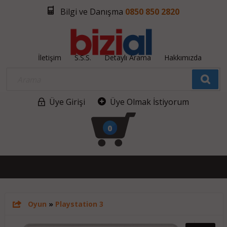
Bilgi ve Danışma
0850 850 2820
İletişim
S.S.S.
Detaylı Arama
Hakkımızda
Üye Girişi
Üye Olmak İstiyorum
0
Oyun
»
Playstation 3