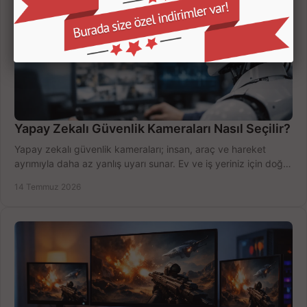
Yapay Zekalı Güvenlik Kameraları Nasıl Seçilir?
Yapay zekalı güvenlik kameraları; insan, araç ve hareket
ayrımıyla daha az yanlış uyarı sunar. Ev ve iş yeriniz için doğru
modeli, fiyatı karşılaştırın.
14 Temmuz 2026