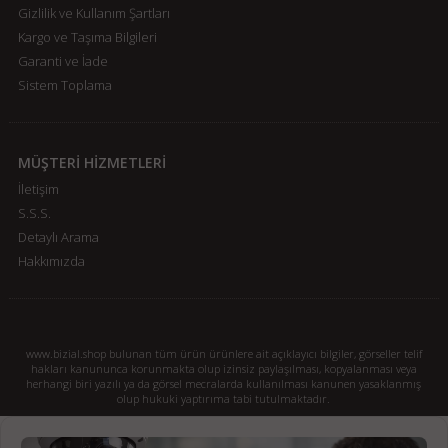
Gizlilik ve Kullanım Şartları
Kargo ve Taşıma Bilgileri
Garanti ve İade
Sistem Toplama
MÜŞTERİ HİZMETLERİ
İletişim
S.S.S.
Detaylı Arama
Hakkımızda
www.bizial.shop bulunan tüm ürün ürünlere ait açıklayıcı bilgiler, görseller telif
hakları kanununca korunmakta olup izinsiz paylaşılması, kopyalanması veya
herhangi biri yazılı ya da görsel mecralarda kullanılması kanunen yasaklanmış
olup hukuki yaptırıma tabi tutulmaktadır.