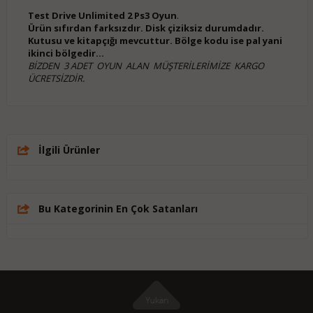
Test Drive Unlimited 2 Ps3 Oyun
.
Ürün sıfırdan farksızdır. Disk çiziksiz durumdadır.
Kutusu ve kitapçığı mevcuttur. Bölge kodu ise pal yani
ikinci bölgedir...
BİZDEN 3 ADET OYUN ALAN MÜŞTERİLERİMİZE KARGO
ÜCRETSİZDİR.
İlgili Ürünler
Bu Kategorinin En Çok Satanları