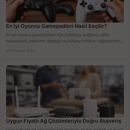
En İyi Oyuncu Gamepadleri Nasıl Seçilir?
En iyi oyuncu gamepadleri için kablosuz bağlantı, tetik
hassasiyeti, platform desteği ve bütçeyi birlikte değerlendirin;
doğru modeli kolayca seçin.
30 Temmuz 2026
Uygun Fiyatlı Ağ Çözümleriyle Doğru Alışveriş
Uygun fiyatlı ağ çözümleri için modem, router, switch ve mesh