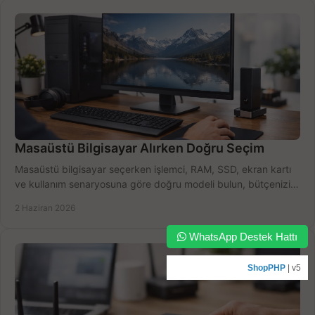
Masaüstü Bilgisayar Alırken Doğru Seçim
Masaüstü bilgisayar seçerken işlemci, RAM, SSD, ekran kartı
ve kullanım senaryosuna göre doğru modeli bulun, bütçenizi
boşa harcamayın.
2 Haziran 2026
WhatsApp Destek Hattı
ShopPHP
| v5