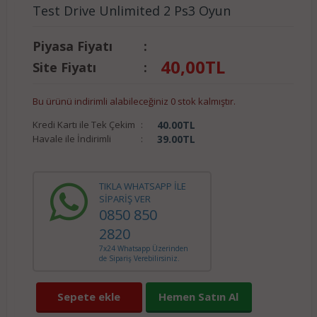
Test Drive Unlimited 2 Ps3 Oyun
Piyasa Fiyatı
:
40,00
TL
Site Fiyatı
:
Bu ürünü indirimli alabileceğiniz 0 stok kalmıştır.
Kredi Kartı ile Tek Çekim
:
40.00
TL
Havale ile İndirimli
:
39.00
TL
TIKLA WHATSAPP İLE
SİPARİŞ VER
0850 850
2820
7x24 Whatsapp Üzerinden
de Sipariş Verebilirsiniz.
Sepete ekle
Hemen Satın Al