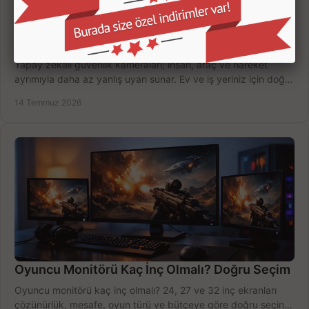
Yapay Zekalı Güvenlik Kameraları Nasıl Seçilir?
Yapay zekalı güvenlik kameraları; insan, araç ve hareket
ayrımıyla daha az yanlış uyarı sunar. Ev ve iş yeriniz için doğru
modeli, fiyatı karşılaştırın.
14 Temmuz 2026
Oyuncu Monitörü Kaç İnç Olmalı? Doğru Seçim
Oyuncu monitörü kaç inç olmalı? 24, 27 ve 32 inç ekranları
çözünürlük, mesafe, oyun türü ve bütçeye göre doğru seçin,