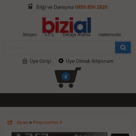
Bilgi ve Danışma
0850 850 2820
İletişim
S.S.S.
Detaylı Arama
Hakkımızda
Üye Girişi
Üye Olmak İstiyorum
0
Oyun
»
Playstation 3