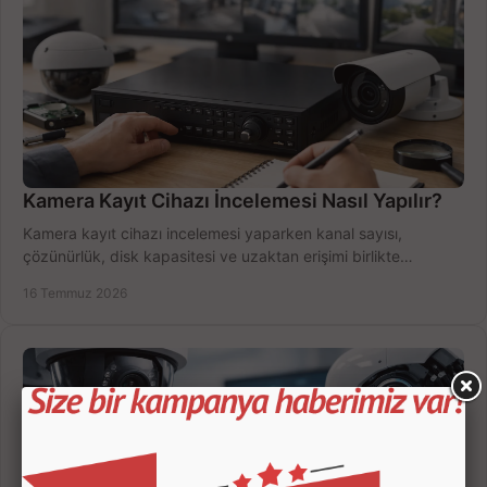
Kamera Kayıt Cihazı İncelemesi Nasıl Yapılır?
Kamera kayıt cihazı incelemesi yaparken kanal sayısı,
çözünürlük, disk kapasitesi ve uzaktan erişimi birlikte
değerlendirin; bütçenizi doğru yönetin.
16 Temmuz 2026