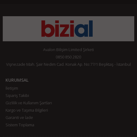
Avalon Bilişim Limited Şirketi
0850 850 2820
Vişnezade Mah. Şair Nedim Cad. Konak Ap. No:77/1 Beşiktaş - İstanbul
KURUMSAL
İletişim
Sipariş Takibi
Gizlilik ve Kullanım Şartları
Kargo ve Taşıma Bilgileri
Garanti ve İade
Sistem Toplama