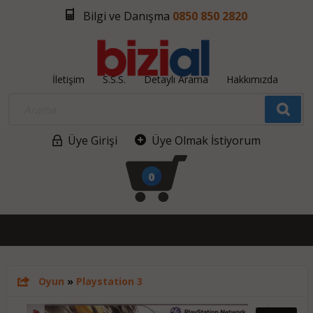
Bilgi ve Danışma
0850 850 2820
İletişim
S.S.S.
Detaylı Arama
Hakkımızda
Üye Girişi
Üye Olmak İstiyorum
0
Oyun
»
Playstation 3