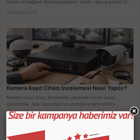
süresi ve bağlantı tipini karşılaştırın; eviniz veya iş yeriniz için
doğru sistemi hemen seçin.
18 Temmuz 2026
Kamera Kayıt Cihazı İncelemesi Nasıl Yapılır?
Kamera kayıt cihazı incelemesi yaparken kanal sayısı,
çözünürlük, disk kapasitesi ve uzaktan erişimi birlikte
değerlendirin; bütçenizi doğru yönetin.
16 Temmuz 2026