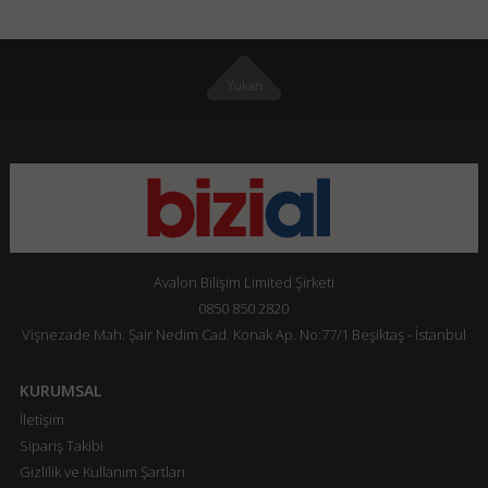
Avalon Bilişim Limited Şirketi
0850 850 2820
Vişnezade Mah. Şair Nedim Cad. Konak Ap. No:77/1 Beşiktaş - İstanbul
KURUMSAL
İletişim
Sipariş Takibi
Gizlilik ve Kullanım Şartları