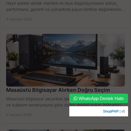
Hazır sistem almak mantıklı mı diye düşünüyorsanız bütçe,
performans, garanti ve yükseltme payını birlikte değerlendirin,
doğru seçin.
4 Haziran 2026
Masaüstü Bilgisayar Alırken Doğru Seçim
WhatsApp Destek Hattı
Masaüstü bilgisayar seçerken işlemci, RAM, SSD, ekran kartı
ve kullanım senaryosuna göre doğru modeli bulun, bütçenizi
boşa harcamayın.
ShopPHP
| v5
2 Haziran 2026