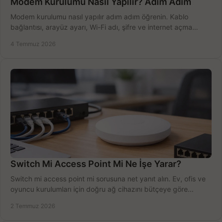
Modem Kurulumu Nasıl Yapılır? Adım Adım
Modem kurulumu nasıl yapılır adım adım öğrenin. Kablo
bağlantısı, arayüz ayarı, Wi-Fi adı, şifre ve internet açma
sürecini hızlıca tamamlayın.
4 Temmuz 2026
Switch Mi Access Point Mi Ne İşe Yarar?
Switch mi access point mi sorusuna net yanıt alın. Ev, ofis ve
oyuncu kurulumları için doğru ağ cihazını bütçeye göre
seçmenin yolu burada.
2 Temmuz 2026