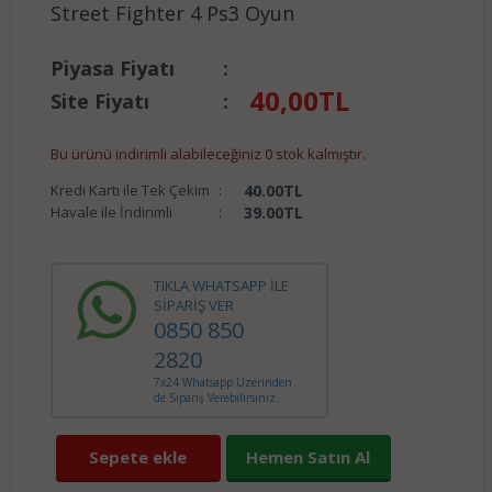
Street Fighter 4 Ps3 Oyun
Piyasa Fiyatı
:
40,00
TL
Site Fiyatı
:
Bu ürünü indirimli alabileceğiniz 0 stok kalmıştır.
Kredi Kartı ile Tek Çekim
:
40.00
TL
Havale ile İndirimli
:
39.00
TL
TIKLA WHATSAPP İLE
SİPARİŞ VER
0850 850
2820
7x24 Whatsapp Üzerinden
de Sipariş Verebilirsiniz.
Sepete ekle
Hemen Satın Al