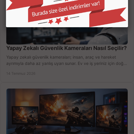
Yapay Zekalı Güvenlik Kameraları Nasıl Seçilir?
Yapay zekalı güvenlik kameraları; insan, araç ve hareket
ayrımıyla daha az yanlış uyarı sunar. Ev ve iş yeriniz için doğru
modeli, fiyatı karşılaştırın.
14 Temmuz 2026