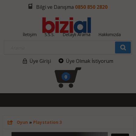
Bilgi ve Danışma
0850 850 2820
İletişim
S.S.S.
Detaylı Arama
Hakkımızda
Üye Girişi
Üye Olmak İstiyorum
0
Oyun
»
Playstation 3