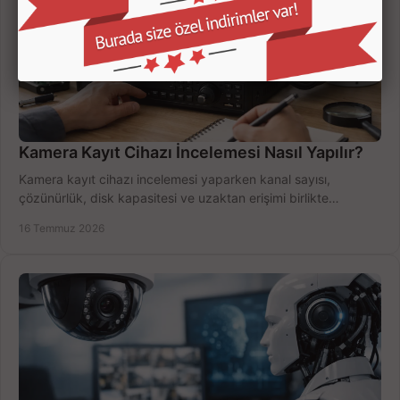
Kamera Kayıt Cihazı İncelemesi Nasıl Yapılır?
Kamera kayıt cihazı incelemesi yaparken kanal sayısı,
çözünürlük, disk kapasitesi ve uzaktan erişimi birlikte
değerlendirin; bütçenizi doğru yönetin.
16 Temmuz 2026