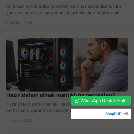
Kurumsal antivirüs lisansı rehberi ile cihaz sayısı, lisans türü,
yenileme süresi ve maliyet hesabını netleştirip doğru seçimi
yapın.
6 Haziran 2026
Hazır sistem almak mantıklı mı gerçekten?
WhatsApp Destek Hattı
Hazır sistem almak mantıklı mı diye düşünüyorsanız bütçe,
performans, garanti ve yükseltme payını birlikte değerlendirin,
ShopPHP
| v5
doğru seçin.
4 Haziran 2026