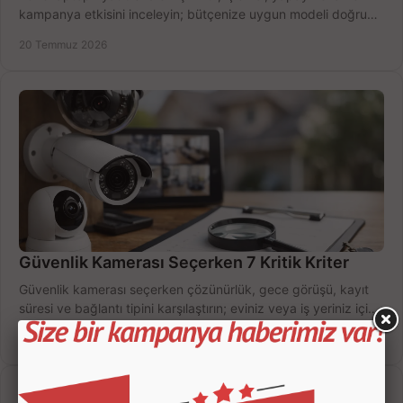
kampanya etkisini inceleyin; bütçenize uygun modeli doğru
zamanda seçmenin yollarını görün.
20 Temmuz 2026
Güvenlik Kamerası Seçerken 7 Kritik Kriter
Güvenlik kamerası seçerken çözünürlük, gece görüşü, kayıt
süresi ve bağlantı tipini karşılaştırın; eviniz veya iş yeriniz için
doğru sistemi hemen seçin.
18 Temmuz 2026