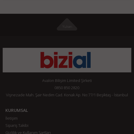
Avalon Bilişim Limited Şirketi
0850 850 2820
Vişnezade Mah. Şair Nedim Cad. Konak Ap. No:77/1 Beşiktaş - İstanbul
KURUMSAL
İletişim
Sipariş Takibi
Gizlilik ve Kullanım Şartları