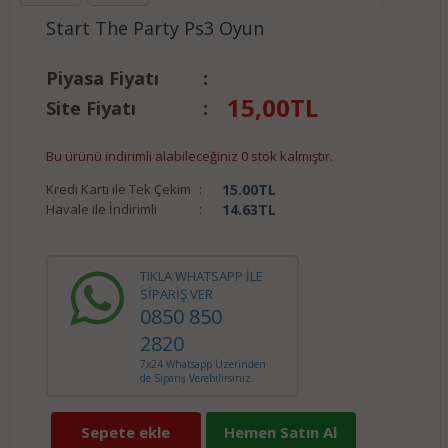
Start The Party Ps3 Oyun
Piyasa Fiyatı
:
15,00
TL
Site Fiyatı
:
Bu ürünü indirimli alabileceğiniz 0 stok kalmıştır.
Kredi Kartı ile Tek Çekim
:
15.00
TL
Havale ile İndirimli
:
14.63
TL
TIKLA WHATSAPP İLE
SİPARİŞ VER
0850 850
2820
7x24 Whatsapp Üzerinden
de Sipariş Verebilirsiniz.
Sepete ekle
Hemen Satın Al