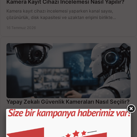
Kamera Kayıt Cihazı İncelemesi Nasıl Yapılır?
Kamera kayıt cihazı incelemesi yaparken kanal sayısı,
çözünürlük, disk kapasitesi ve uzaktan erişimi birlikte
değerlendirin; bütçenizi doğru yönetin.
16 Temmuz 2026
Yapay Zekalı Güvenlik Kameraları Nasıl Seçilir?
Yapay zekalı güvenlik kameraları; insan, araç ve hareket
ayrımıyla daha az yanlış uyarı sunar. Ev ve iş yeriniz için doğru
modeli, fiyatı karşılaştırın.
14 Temmuz 2026