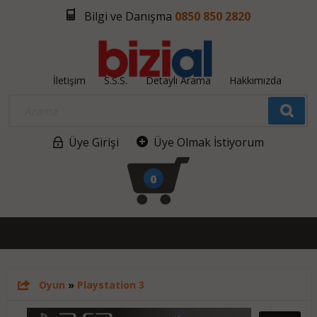
Bilgi ve Danışma
0850 850 2820
İletişim
S.S.S.
Detaylı Arama
Hakkımızda
Üye Girişi
Üye Olmak İstiyorum
0
Oyun
»
Playstation 3