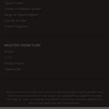
Sipariş Takibi
Gizlilik ve Kullanım Şartları
Kargo ve Taşıma Bilgileri
Garanti ve İade
Sistem Toplama
MÜŞTERİ HİZMETLERİ
İletişim
S.S.S.
Detaylı Arama
Hakkımızda
www.bizial.shop bulunan tüm ürün ürünlere ait açıklayıcı bilgiler, görseller telif
hakları kanununca korunmakta olup izinsiz paylaşılması, kopyalanması veya
herhangi biri yazılı ya da görsel mecralarda kullanılması kanunen yasaklanmış
olup hukuki yaptırıma tabi tutulmaktadır.