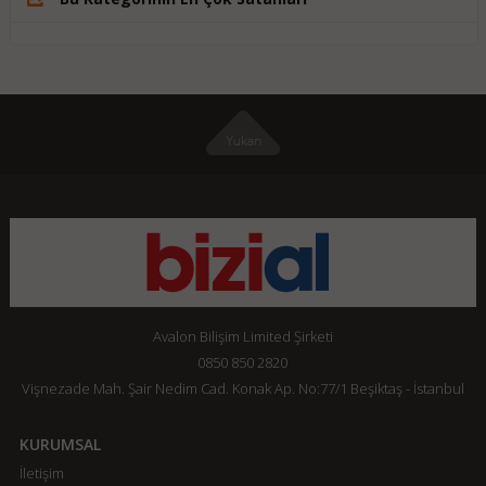
Avalon Bilişim Limited Şirketi
0850 850 2820
Vişnezade Mah. Şair Nedim Cad. Konak Ap. No:77/1 Beşiktaş - İstanbul
KURUMSAL
İletişim