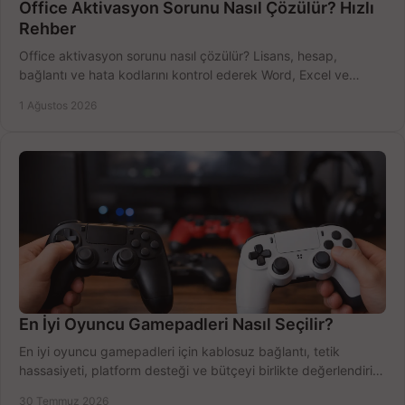
Office Aktivasyon Sorunu Nasıl Çözülür? Hızlı
Rehber
Office aktivasyon sorunu nasıl çözülür? Lisans, hesap,
bağlantı ve hata kodlarını kontrol ederek Word, Excel ve
Outlook'u güvenle hemen etkinleştirin.
1 Ağustos 2026
En İyi Oyuncu Gamepadleri Nasıl Seçilir?
En iyi oyuncu gamepadleri için kablosuz bağlantı, tetik
hassasiyeti, platform desteği ve bütçeyi birlikte değerlendirin;
doğru modeli kolayca seçin.
30 Temmuz 2026