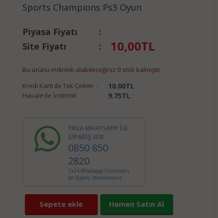
Sports Champions Ps3 Oyun
Piyasa Fiyatı
:
10,00
TL
Site Fiyatı
:
Bu ürünü indirimli alabileceğiniz 0 stok kalmıştır.
Kredi Kartı ile Tek Çekim
:
10.00
TL
Havale ile İndirimli
:
9.75
TL
TIKLA WHATSAPP İLE
SİPARİŞ VER
0850 850
2820
7x24 Whatsapp Üzerinden
de Sipariş Verebilirsiniz.
Sepete ekle
Hemen Satın Al