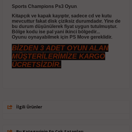
Sports Champions Ps3 Oyun
.
Kitapçık ve kapak kayıptır, sadece cd ve kutu
mevcuttur fakat disk çiziksiz durumdadır. Yine de
bu durum düşünülerek fiyat uygun tutulmuştur.
Bölge kodu ise pal yani ikinci bölgedir...
Oyunu oynayabilmek için PS Move gereklidir.
BİZDEN 3 ADET OYUN ALAN
MÜŞTERİLERİMİZE KARGO
ÜCRETSİZDİR.
İlgili Ürünler
Bu Kategorinin En Çok Satanları