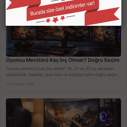
Oyuncu Monitörü Kaç İnç Olmalı? Doğru Seçim
Oyuncu monitörü kaç inç olmalı? 24, 27 ve 32 inç ekranları
çözünürlük, mesafe, oyun türü ve bütçeye göre doğru seçin,
fırsatları değerlendirin, inceleyin.
12 Temmuz 2026