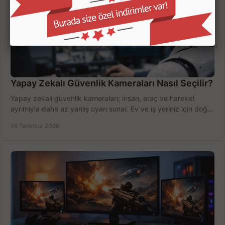
Yapay Zekalı Güvenlik Kameraları Nasıl Seçilir?
Yapay zekalı güvenlik kameraları; insan, araç ve hareket
ayrımıyla daha az yanlış uyarı sunar. Ev ve iş yeriniz için doğru
modeli, fiyatı karşılaştırın.
14 Temmuz 2026