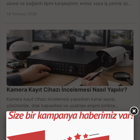
süresi ve bağlantı tipini karşılaştırın; eviniz veya iş yeriniz için
doğru sistemi hemen seçin.
18 Temmuz 2026
Kamera Kayıt Cihazı İncelemesi Nasıl Yapılır?
Kamera kayıt cihazı incelemesi yaparken kanal sayısı,
çözünürlük, disk kapasitesi ve uzaktan erişimi birlikte
değerlendirin; bütçenizi doğru yönetin.
16 Temmuz 2026