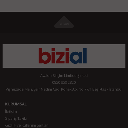
Avalon Bilişim Limited Şirketi
0850 850 2820
Vişnezade Mah. Şair Nedim Cad. Konak Ap. No:77/1 Beşiktaş - İstanbul
KURUMSAL
İletişim
Sipariş Takibi
Gizlilik ve Kullanım Şartları