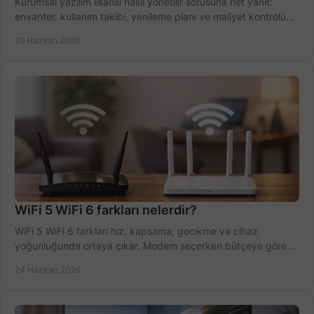
Kurumsal yazılım lisansı nasıl yönetilir sorusuna net yanıt:
envanter, kullanım takibi, yenileme planı ve maliyet kontrolü
tek planda.
26 Haziran 2026
WiFi 5 WiFi 6 farkları nelerdir?
WiFi 5 WiFi 6 farkları hız, kapsama, gecikme ve cihaz
yoğunluğunda ortaya çıkar. Modem seçerken bütçeye göre
doğru kararı verin.
24 Haziran 2026