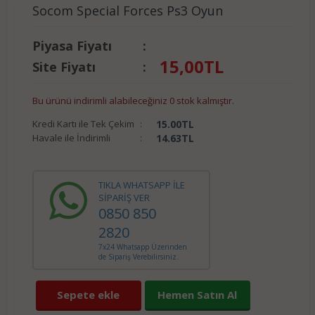
Socom Special Forces Ps3 Oyun
Piyasa Fiyatı
:
15,00
TL
Site Fiyatı
:
Bu ürünü indirimli alabileceğiniz 0 stok kalmıştır.
Kredi Kartı ile Tek Çekim
:
15.00
TL
Havale ile İndirimli
:
14.63
TL
TIKLA WHATSAPP İLE
SİPARİŞ VER
0850 850
2820
7x24 Whatsapp Üzerinden
de Sipariş Verebilirsiniz.
Sepete ekle
Hemen Satın Al