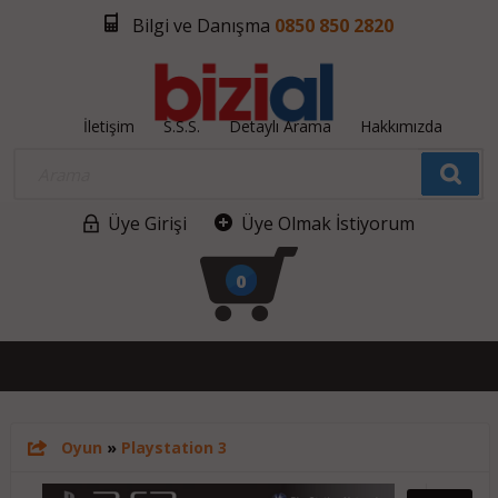
Bilgi ve Danışma
0850 850 2820
İletişim
S.S.S.
Detaylı Arama
Hakkımızda
Üye Girişi
Üye Olmak İstiyorum
0
Oyun
»
Playstation 3