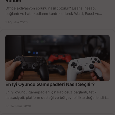
Rehber
Office aktivasyon sorunu nasıl çözülür? Lisans, hesap,
bağlantı ve hata kodlarını kontrol ederek Word, Excel ve
Outlook'u güvenle hemen etkinleştirin.
1 Ağustos 2026
En İyi Oyuncu Gamepadleri Nasıl Seçilir?
En iyi oyuncu gamepadleri için kablosuz bağlantı, tetik
hassasiyeti, platform desteği ve bütçeyi birlikte değerlendirin;
doğru modeli kolayca seçin.
30 Temmuz 2026