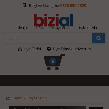
Bilgi ve Danışma
0850 850 2820
İletişim
S.S.S.
Detaylı Arama
Hakkımızda
Üye Girişi
Üye Olmak İstiyorum
0
Oyun
»
Playstation 3