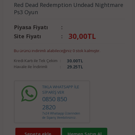
Red Dead Redemption Undead Nightmare
Ps3 Oyun
Piyasa Fiyatı
:
30,00
TL
Site Fiyatı
:
Bu ürünü indirimli alabileceğiniz 0 stok kalmıştır.
Kredi Kartı ile Tek Çekim
:
30.00
TL
Havale ile İndirimli
:
29.25
TL
TIKLA WHATSAPP İLE
SİPARİŞ VER
0850 850
2820
7x24 Whatsapp Üzerinden
de Sipariş Verebilirsiniz.
Sepete ekle
Hemen Satın Al