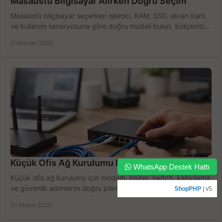
Masaüstü Bilgisayar Alırken Doğru Seçim
Masaüstü bilgisayar seçerken işlemci, RAM, SSD, ekran kartı
ve kullanım senaryosuna göre doğru modeli bulun, bütçenizi
boşa harcamayın.
2 Haziran 2026
Küçük Ofis Ağ Kurulumu Nasıl Yapılır?
WhatsApp Destek Hattı
Küçük ofis ağ kurulumu için modem, router, switch, kablolama
ve güvenlik adımlarını doğru planlayın, bütçeyi zorlamadan
ShopPHP
| v5
verim alın.
31 Mayıs 2026