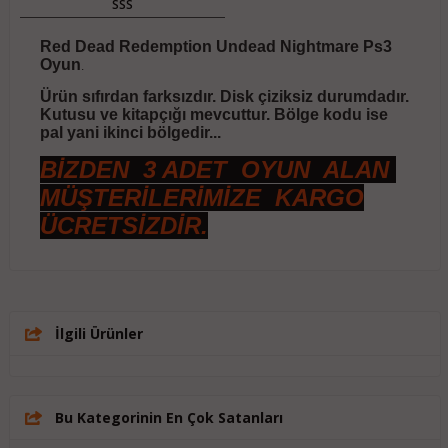
SSS
Red Dead Redemption Undead Nightmare Ps3
Oyun
.
Ürün sıfırdan farksızdır. Disk çiziksiz durumdadır.
Kutusu ve kitapçığı mevcuttur. Bölge kodu ise
pal yani ikinci bölgedir...
BİZDEN 3 ADET OYUN ALAN
MÜŞTERİLERİMİZE KARGO
ÜCRETSİZDİR.
İlgili Ürünler
Bu Kategorinin En Çok Satanları