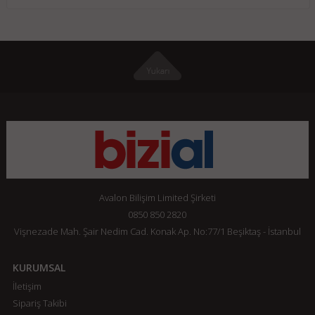
Avalon Bilişim Limited Şirketi
0850 850 2820
Vişnezade Mah. Şair Nedim Cad. Konak Ap. No:77/1 Beşiktaş - İstanbul
KURUMSAL
İletişim
Sipariş Takibi