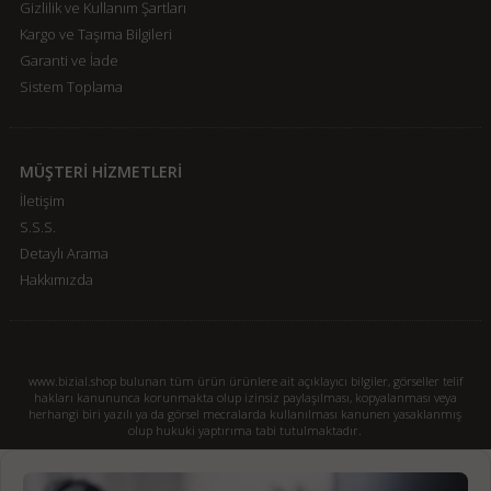
Gizlilik ve Kullanım Şartları
Kargo ve Taşıma Bilgileri
Garanti ve İade
Sistem Toplama
MÜŞTERİ HİZMETLERİ
İletişim
S.S.S.
Detaylı Arama
Hakkımızda
www.bizial.shop bulunan tüm ürün ürünlere ait açıklayıcı bilgiler, görseller telif
hakları kanununca korunmakta olup izinsiz paylaşılması, kopyalanması veya
herhangi biri yazılı ya da görsel mecralarda kullanılması kanunen yasaklanmış
olup hukuki yaptırıma tabi tutulmaktadır.