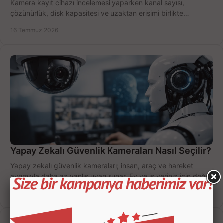
Kamera kayıt cihazı incelemesi yaparken kanal sayısı,
çözünürlük, disk kapasitesi ve uzaktan erişimi birlikte
değerlendirin; bütçenizi doğru yönetin.
16 Temmuz 2026
Yapay Zekalı Güvenlik Kameraları Nasıl Seçilir?
Yapay zekalı güvenlik kameraları; insan, araç ve hareket
ayrımıyla daha az yanlış uyarı sunar. Ev ve iş yeriniz için doğru
modeli, fiyatı karşılaştırın.
14 Temmuz 2026