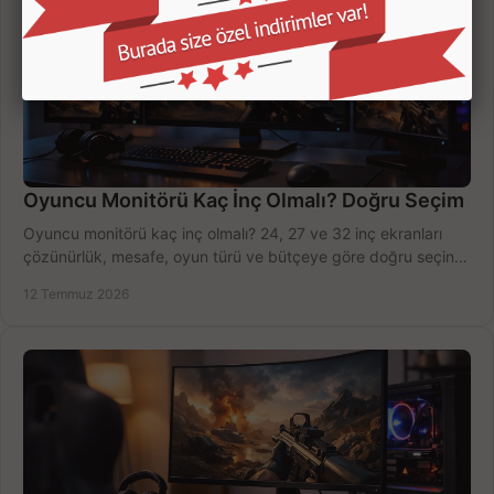
Oyuncu Monitörü Kaç İnç Olmalı? Doğru Seçim
Oyuncu monitörü kaç inç olmalı? 24, 27 ve 32 inç ekranları
çözünürlük, mesafe, oyun türü ve bütçeye göre doğru seçin,
fırsatları değerlendirin, inceleyin.
12 Temmuz 2026