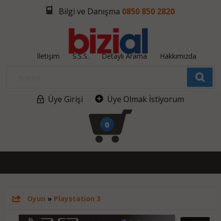
Bilgi ve Danışma
0850 850 2820
İletişim
S.S.S.
Detaylı Arama
Hakkımızda
Üye Girişi
Üye Olmak İstiyorum
0
Oyun
»
Playstation 3