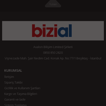
Avalon Bilişim Limited Şirketi
0850 850 2820
Vişnezade Mah. Şair Nedim Cad. Konak Ap. No:77/1 Beşiktaş - İstanbul
KURUMSAL
İletişim
Sipariş Takibi
Gizlilik ve Kullanım Şartları
Kargo ve Taşıma Bilgileri
Garanti ve İade
Sistem Toplama