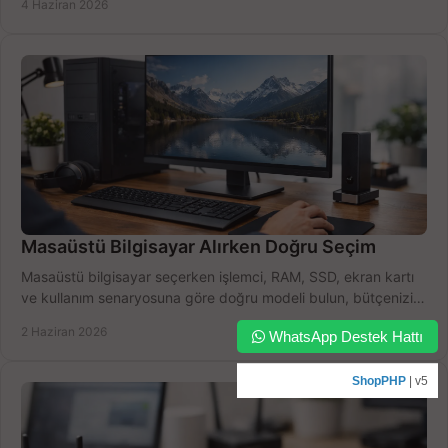
4 Haziran 2026
Masaüstü Bilgisayar Alırken Doğru Seçim
Masaüstü bilgisayar seçerken işlemci, RAM, SSD, ekran kartı
ve kullanım senaryosuna göre doğru modeli bulun, bütçenizi
boşa harcamayın.
2 Haziran 2026
WhatsApp Destek Hattı
ShopPHP
| v5