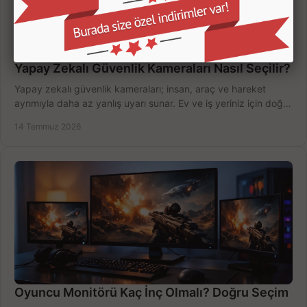
Yapay Zekalı Güvenlik Kameraları Nasıl Seçilir?
Yapay zekalı güvenlik kameraları; insan, araç ve hareket
ayrımıyla daha az yanlış uyarı sunar. Ev ve iş yeriniz için doğru
modeli, fiyatı karşılaştırın.
14 Temmuz 2026
Oyuncu Monitörü Kaç İnç Olmalı? Doğru Seçim