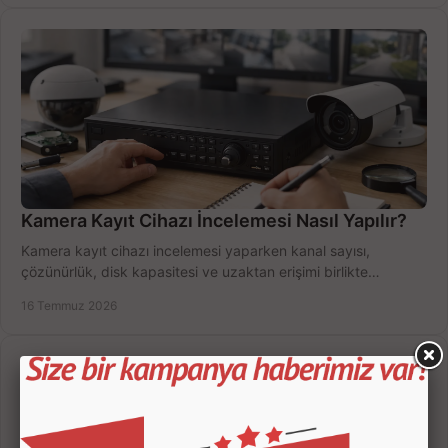
Kamera Kayıt Cihazı İncelemesi Nasıl Yapılır?
Kamera kayıt cihazı incelemesi yaparken kanal sayısı,
çözünürlük, disk kapasitesi ve uzaktan erişimi birlikte
değerlendirin; bütçenizi doğru yönetin.
16 Temmuz 2026