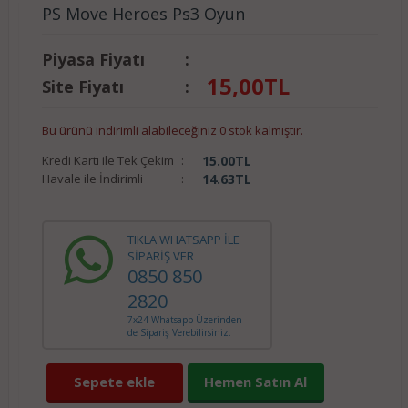
PS Move Heroes Ps3 Oyun
Piyasa Fiyatı
:
15,00
TL
Site Fiyatı
:
Bu ürünü indirimli alabileceğiniz 0 stok kalmıştır.
Kredi Kartı ile Tek Çekim
:
15.00
TL
Havale ile İndirimli
:
14.63
TL
TIKLA WHATSAPP İLE
SİPARİŞ VER
0850 850
2820
7x24 Whatsapp Üzerinden
de Sipariş Verebilirsiniz.
Sepete ekle
Hemen Satın Al