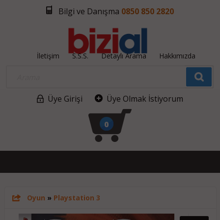
Bilgi ve Danışma
0850 850 2820
İletişim
S.S.S.
Detaylı Arama
Hakkımızda
Üye Girişi
Üye Olmak İstiyorum
0
Oyun
»
Playstation 3