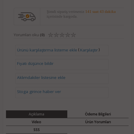
Şimdi sipariş verirseniz
141 saat 43 dakika
içerisinde kargoda.
Yorumları oku
(0)
(
)
Ürünü karşılaştırma listeme ekle
Karşılaştır
Fiyatı düşünce bildir
Aklımdakiler listesine ekle
Stoga girince haber ver
Açıklama
Ödeme Bilgileri
Video
Ürün Yorumları
SSS