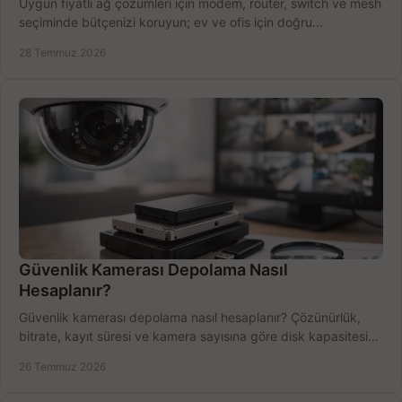
Uygun fiyatlı ağ çözümleri için modem, router, switch ve mesh
seçiminde bütçenizi koruyun; ev ve ofis için doğru
performansı yakalayın. Hızla karşılaştırın.
28 Temmuz 2026
Güvenlik Kamerası Depolama Nasıl
Hesaplanır?
Güvenlik kamerası depolama nasıl hesaplanır? Çözünürlük,
bitrate, kayıt süresi ve kamera sayısına göre disk kapasitesini
doğru belirleyin. Pratik örneklerle.
26 Temmuz 2026