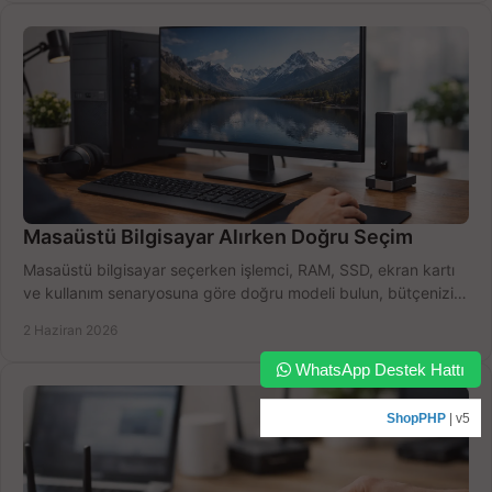
Masaüstü Bilgisayar Alırken Doğru Seçim
Masaüstü bilgisayar seçerken işlemci, RAM, SSD, ekran kartı
ve kullanım senaryosuna göre doğru modeli bulun, bütçenizi
boşa harcamayın.
2 Haziran 2026
WhatsApp Destek Hattı
ShopPHP
| v5