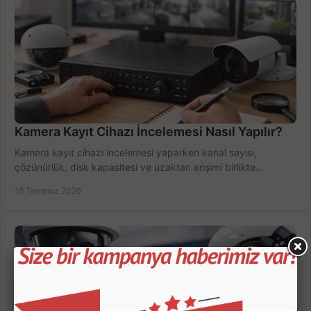
Kamera Kayıt Cihazı İncelemesi Nasıl Yapılır?
Kamera kayıt cihazı incelemesi yaparken kanal sayısı,
çözünürlük, disk kapasitesi ve uzaktan erişimi birlikte
değerlendirin; bütçenizi doğru yönetin.
16 Temmuz 2026