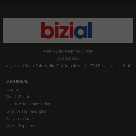
Avalon Bilişim Limited Şirketi
0850 850 2820
Vişnezade Mah. Şair Nedim Cad. Konak Ap. No:77/1 Beşiktaş - İstanbul
KURUMSAL
İletişim
Sipariş Takibi
Gizlilik ve Kullanım Şartları
Kargo ve Taşıma Bilgileri
Garanti ve İade
Sistem Toplama