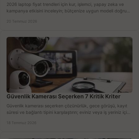
2026 laptop fiyat trendleri için kur, işlemci, yapay zeka ve
kampanya etkisini inceleyin; bütçenize uygun modeli doğru
zamanda seçmenin yollarını görün.
20 Temmuz 2026
Güvenlik Kamerası Seçerken 7 Kritik Kriter
Güvenlik kamerası seçerken çözünürlük, gece görüşü, kayıt
süresi ve bağlantı tipini karşılaştırın; eviniz veya iş yeriniz için
doğru sistemi hemen seçin.
18 Temmuz 2026