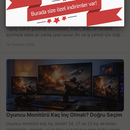
Yapay Zekalı Güvenlik Kameraları Nasıl Seçilir?
Yapay zekalı güvenlik kameraları; insan, araç ve hareket
ayrımıyla daha az yanlış uyarı sunar. Ev ve iş yeriniz için doğru
modeli, fiyatı karşılaştırın.
14 Temmuz 2026
Oyuncu Monitörü Kaç İnç Olmalı? Doğru Seçim
Oyuncu monitörü kaç inç olmalı? 24, 27 ve 32 inç ekranları
çözünürlük, mesafe, oyun türü ve bütçeye göre doğru seçin,