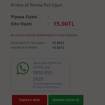
Prince of Persia Ps3 Oyun
Piyasa Fiyatı
:
15,00
TL
Site Fiyatı
:
Bu ürünü indirimli alabileceğiniz 0 stok kalmıştır.
Kredi Kartı ile Tek Çekim
:
15.00
TL
Havale ile İndirimli
:
14.63
TL
TIKLA WHATSAPP İLE
SİPARİŞ VER
0850 850
2820
7x24 Whatsapp Üzerinden
de Sipariş Verebilirsiniz.
Sepete ekle
Hemen Satın Al