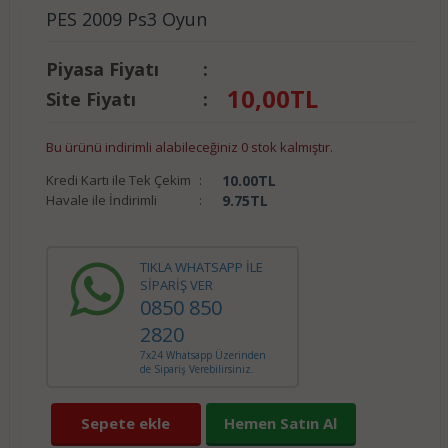
PES 2009 Ps3 Oyun
Piyasa Fiyatı
:
10,00
TL
Site Fiyatı
:
Bu ürünü indirimli alabileceğiniz 0 stok kalmıştır.
Kredi Kartı ile Tek Çekim
:
10.00
TL
Havale ile İndirimli
:
9.75
TL
TIKLA WHATSAPP İLE
SİPARİŞ VER
0850 850
2820
7x24 Whatsapp Üzerinden
de Sipariş Verebilirsiniz.
Sepete ekle
Hemen Satın Al