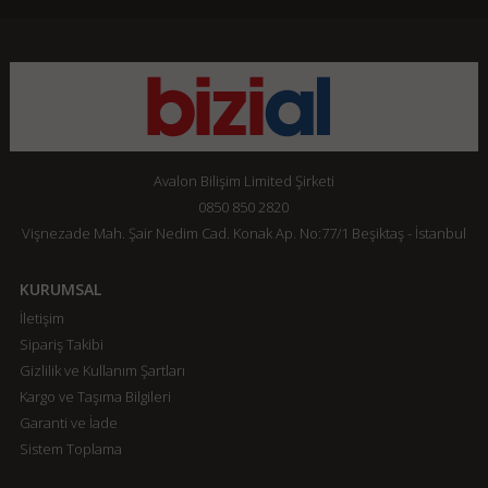
Avalon Bilişim Limited Şirketi
0850 850 2820
Vişnezade Mah. Şair Nedim Cad. Konak Ap. No:77/1 Beşiktaş - İstanbul
KURUMSAL
İletişim
Sipariş Takibi
Gizlilik ve Kullanım Şartları
Kargo ve Taşıma Bilgileri
Garanti ve İade
Sistem Toplama