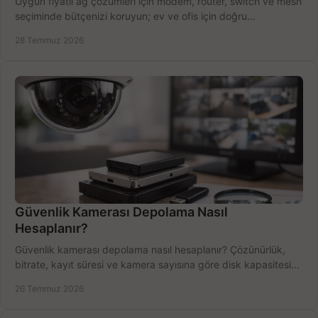
Uygun fiyatlı ağ çözümleri için modem, router, switch ve mesh
seçiminde bütçenizi koruyun; ev ve ofis için doğru
performansı yakalayın. Hızla karşılaştırın.
28 Temmuz 2026
Güvenlik Kamerası Depolama Nasıl
Hesaplanır?
Güvenlik kamerası depolama nasıl hesaplanır? Çözünürlük,
bitrate, kayıt süresi ve kamera sayısına göre disk kapasitesini
doğru belirleyin. Pratik örneklerle.
26 Temmuz 2026