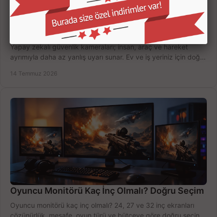
Yapay Zekalı Güvenlik Kameraları Nasıl Seçilir?
Yapay zekalı güvenlik kameraları; insan, araç ve hareket
ayrımıyla daha az yanlış uyarı sunar. Ev ve iş yeriniz için doğru
modeli, fiyatı karşılaştırın.
14 Temmuz 2026
Oyuncu Monitörü Kaç İnç Olmalı? Doğru Seçim
Oyuncu monitörü kaç inç olmalı? 24, 27 ve 32 inç ekranları
çözünürlük, mesafe, oyun türü ve bütçeye göre doğru seçin,