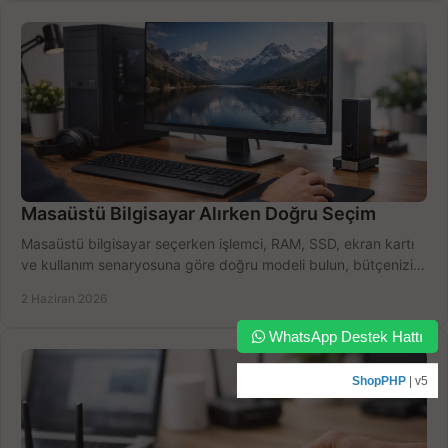
Masaüstü Bilgisayar Alırken Doğru Seçim
Masaüstü bilgisayar seçerken işlemci, RAM, SSD, ekran kartı
ve kullanım senaryosuna göre doğru modeli bulun, bütçenizi
boşa harcamayın.
2 Haziran 2026
WhatsApp Destek Hattı
ShopPHP
| v5