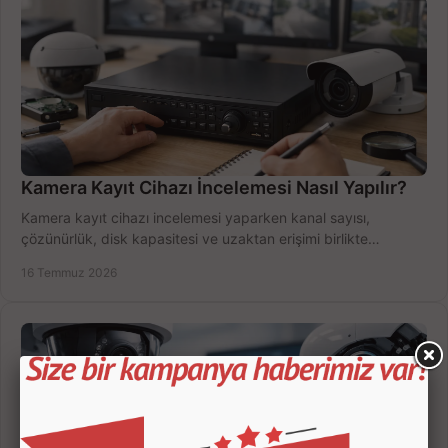
Kamera Kayıt Cihazı İncelemesi Nasıl Yapılır?
Kamera kayıt cihazı incelemesi yaparken kanal sayısı,
çözünürlük, disk kapasitesi ve uzaktan erişimi birlikte
değerlendirin; bütçenizi doğru yönetin.
16 Temmuz 2026