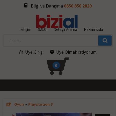
Bilgi ve Danışma
0850 850 2820
İletişim
S.S.S.
Detaylı Arama
Hakkımızda
Üye Girişi
Üye Olmak İstiyorum
0
Oyun
»
Playstation 3