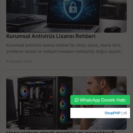
Kurumsal Antivirüs Lisansı Rehberi
Kurumsal antivirüs lisansı rehberi ile cihaz sayısı, lisans türü,
yenileme süresi ve maliyet hesabını netleştirip doğru seçimi
yapın.
6 Haziran 2026
WhatsApp Destek Hattı
ShopPHP
| v5