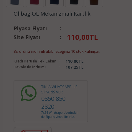
Ollbag OL Mekanizmalı Kartlık
Piyasa Fiyatı
:
110,00
TL
Site Fiyatı
:
Bu ürünü indirimli alabileceğiniz 10 stok kalmıştır.
Kredi Kartı ile Tek Çekim
:
110.00
TL
Havale ile İndirimli
:
107.25
TL
TIKLA WHATSAPP İLE
SİPARİŞ VER
0850 850
2820
7x24 Whatsapp Üzerinden
de Sipariş Verebilirsiniz.