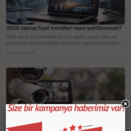
2026 laptop fiyat trendleri nasıl şekillenecek?
2026 laptop fiyat trendleri için kur, işlemci, yapay zeka ve
kampanya etkisini inceleyin; bütçenize uygun modeli doğru
zamanda seçmenin yollarını görün.
20 Temmuz 2026
Güvenlik Kamerası Seçerken 7 Kritik Kriter