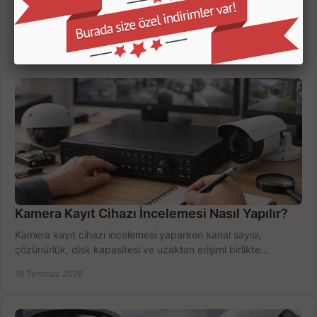
Güvenlik kamerası seçerken çözünürlük, gece görüşü, kayıt
süresi ve bağlantı tipini karşılaştırın; eviniz veya iş yeriniz için
doğru sistemi hemen seçin.
18 Temmuz 2026
Kamera Kayıt Cihazı İncelemesi Nasıl Yapılır?
Kamera kayıt cihazı incelemesi yaparken kanal sayısı,
çözünürlük, disk kapasitesi ve uzaktan erişimi birlikte
değerlendirin; bütçenizi doğru yönetin.
16 Temmuz 2026