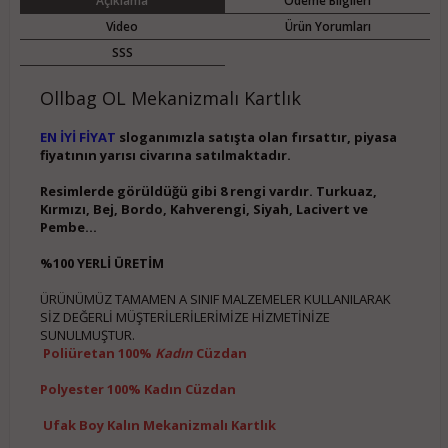
Açıklama
Ödeme Bilgileri
Video
Ürün Yorumları
SSS
Ollbag OL Mekanizmalı Kartlık
EN İYİ FİYAT
sloganımızla satışta olan fırsattır, piyasa
fiyatının yarısı civarına satılmaktadır.
Resimlerde görüldüğü gibi 8 rengi vardır. Turkuaz,
Kırmızı, Bej, Bordo, Kahverengi, Siyah, Lacivert ve
Pembe...
%100 YERLİ ÜRETİM
ÜRÜNÜMÜZ TAMAMEN A SINIF MALZEMELER KULLANILARAK
SİZ DEĞERLİ MÜŞTERİLERİLERİMİZE HİZMETİNİZE
SUNULMUŞTUR.
Poliüretan 100%
Kadın
Cüzdan
Polyester 100% Kadın Cüzdan
Ufak Boy Kalın Mekanizmalı Kartlık