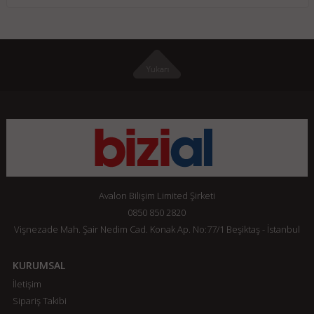
Avalon Bilişim Limited Şirketi
0850 850 2820
Vişnezade Mah. Şair Nedim Cad. Konak Ap. No:77/1 Beşiktaş - İstanbul
KURUMSAL
İletişim
Sipariş Takibi