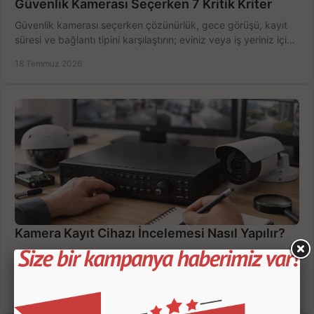
Güvenlik Kamerası Seçerken 7 Kritik Kriter
Güvenlik kamerası seçerken çözünürlük, gece görüşü, kayıt
süresi ve bağlantı tipini karşılaştırın; eviniz veya iş yeriniz için
doğru sistemi hemen seçin.
18 Temmuz 2026
Kamera Kayıt Cihazı İncelemesi Nasıl Yapılır?
Kamera kayıt cihazı incelemesi yaparken kanal sayısı,
çözünürlük, disk kapasitesi ve uzaktan erişimi birlikte
değerlendirin; bütçenizi doğru yönetin.
16 Temmuz 2026