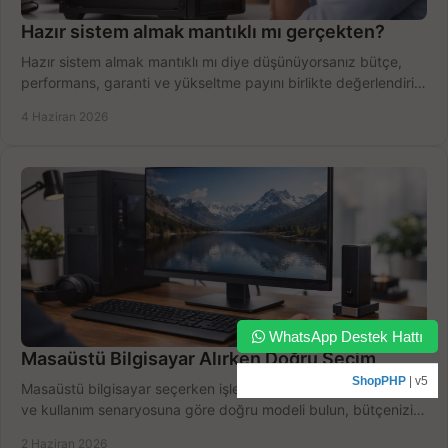
Hazır sistem almak mantıklı mı gerçekten?
Hazır sistem almak mantıklı mı diye düşünüyorsanız bütçe,
performans, garanti ve yükseltme payını birlikte değerlendirin,
doğru seçin.
4 Haziran 2026
WhatsApp Destek Hattı
Masaüstü Bilgisayar Alırken Doğru Seçim
ShopPHP
| v5
Masaüstü bilgisayar seçerken işlemci, RAM, SSD, ekran kartı
ve kullanım senaryosuna göre doğru modeli bulun, bütçenizi
boşa harcamayın.
2 Haziran 2026