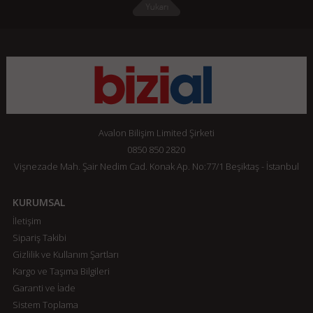
Avalon Bilişim Limited Şirketi
0850 850 2820
Vişnezade Mah. Şair Nedim Cad. Konak Ap. No:77/1 Beşiktaş - İstanbul
KURUMSAL
İletişim
Sipariş Takibi
Gizlilik ve Kullanım Şartları
Kargo ve Taşıma Bilgileri
Garanti ve İade
Sistem Toplama