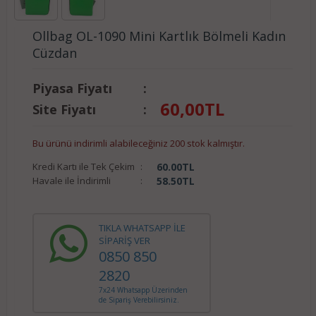
Ollbag OL-1090 Mini Kartlık Bölmeli Kadın
Cüzdan
Piyasa Fiyatı
:
60,00
TL
Site Fiyatı
:
Bu ürünü indirimli alabileceğiniz 200 stok kalmıştır.
Kredi Kartı ile Tek Çekim
:
60.00
TL
Havale ile İndirimli
:
58.50
TL
TIKLA WHATSAPP İLE
SİPARİŞ VER
0850 850
2820
7x24 Whatsapp Üzerinden
de Sipariş Verebilirsiniz.