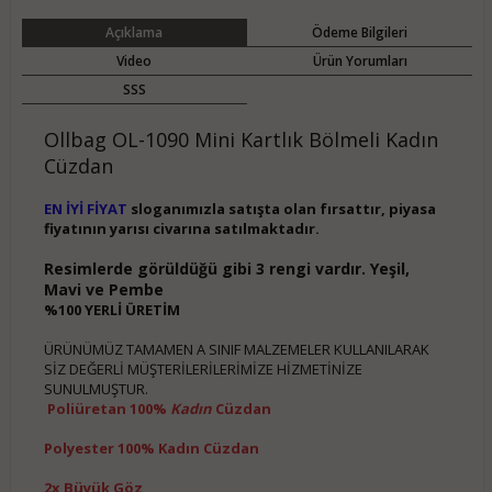
Açıklama
Ödeme Bilgileri
Video
Ürün Yorumları
SSS
Ollbag OL-1090 Mini Kartlık Bölmeli Kadın
Cüzdan
EN İYİ FİYAT
sloganımızla satışta olan fırsattır, piyasa
fiyatının yarısı civarına satılmaktadır.
Resimlerde görüldüğü gibi 3 rengi vardır. Yeşil,
Mavi ve Pembe
%100 YERLİ ÜRETİM
ÜRÜNÜMÜZ TAMAMEN A SINIF MALZEMELER KULLANILARAK
SİZ DEĞERLİ MÜŞTERİLERİLERİMİZE HİZMETİNİZE
SUNULMUŞTUR.
Poliüretan 100%
Kadın
Cüzdan
Polyester 100% Kadın Cüzdan
2x Büyük Göz