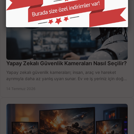
Yapay Zekalı Güvenlik Kameraları Nasıl Seçilir?
Yapay zekalı güvenlik kameraları; insan, araç ve hareket
ayrımıyla daha az yanlış uyarı sunar. Ev ve iş yeriniz için doğru
modeli, fiyatı karşılaştırın.
14 Temmuz 2026