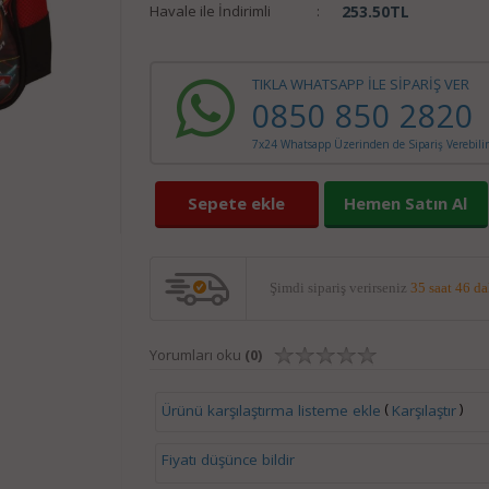
Havale ile İndirimli
:
253.50
TL
TIKLA WHATSAPP İLE SİPARİŞ VER
0850 850 2820
7x24 Whatsapp Üzerinden de Sipariş Verebilir
Sepete ekle
Hemen Satın Al
Şimdi sipariş verirseniz
35 saat 46 d
Yorumları oku
(0)
(
)
Ürünü karşılaştırma listeme ekle
Karşılaştır
Fiyatı düşünce bildir