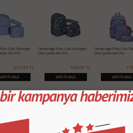
Polo Club Flamingo
Cambridge Polo Club Gezegen
Cambridge Polo Club Fl
nta Seti 3'lü
Okul Çanta Seti 3'lü
Okul Çanta Seti 3'lü
210,00 TL
160,00 TL
17
SEPETE EKLE
SEPETE EKLE
SEPETE EKLE