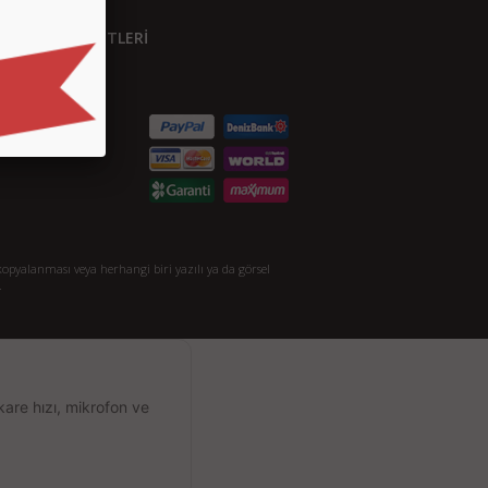
ÜŞTERİ HİZMETLERİ
etişim
S.S.
taylı Arama
akkımızda
opyalanması veya herhangi biri yazılı ya da görsel
.
kare hızı, mikrofon ve