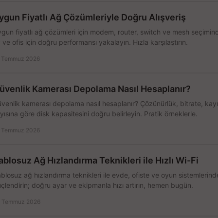
ygun Fiyatlı Ağ Çözümleriyle Doğru Alışveriş
gun fiyatlı ağ çözümleri için modem, router, switch ve mesh seçimin
 ve ofis için doğru performansı yakalayın. Hızla karşılaştırın.
 Temmuz 2026
üvenlik Kamerası Depolama Nasıl Hesaplanır?
venlik kamerası depolama nasıl hesaplanır? Çözünürlük, bitrate, kay
yısına göre disk kapasitesini doğru belirleyin. Pratik örneklerle.
 Temmuz 2026
ablosuz Ağ Hızlandırma Teknikleri ile Hızlı Wi-Fi
blosuz ağ hızlandırma teknikleri ile evde, ofiste ve oyun sistemlerinde
çlendirin; doğru ayar ve ekipmanla hızı artırın, hemen bugün.
 Temmuz 2026