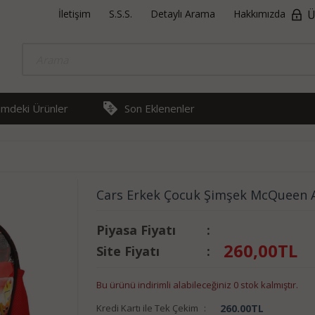
İletişim
S.S.S.
Detaylı Arama
Hakkımızda
Ü
rimdeki Ürünler
Son Eklenenler
Cars Erkek Çocuk Şimşek McQueen A
Piyasa Fiyatı
:
260,00
TL
Site Fiyatı
:
Bu ürünü indirimli alabileceğiniz 0 stok kalmıştır.
Kredi Kartı ile Tek Çekim
:
260.00
TL