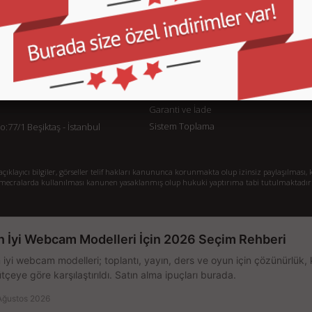
KURUMSAL
M
İletişim
İl
Sipariş Takibi
S.
Gizlilik ve Kullanım Şartları
De
Kargo ve Taşıma Bilgileri
H
Garanti ve İade
Sistem Toplama
77/1 Beşiktaş - İstanbul
klayıcı bilgiler, görseller telif hakları kanununca korunmakta olup izinsiz paylaşılması, k
mecralarda kullanılması kanunen yasaklanmış olup hukuki yaptırıma tabi tutulmaktadır
n İyi Webcam Modelleri İçin 2026 Seçim Rehberi
 iyi webcam modelleri; toplantı, yayın, ders ve oyun için çözünürlük, 
tçeye göre karşılaştırıldı. Satın alma ipuçları burada.
Ağustos 2026