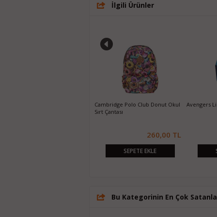
İlgili Ürünler
Yaygan Genius Okul Sırt Çantası
Cambridge Polo Club Donut Okul
Avengers Li
13034
Sırt Çantası
220,00 TL
260,00 TL
SEPETE EKLE
SEPETE EKLE
Bu Kategorinin En Çok Satanla