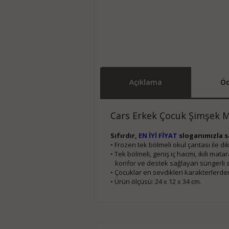
Açıklama
Öd
Cars Erkek Çocuk Şimşek 
Sıfırdır,
EN İYİ FİYAT
sloganımızla sa
• Frozen tek bölmeli okul çantası ile d
• Tek bölmeli, geniş iç hacmi, ikili mata
   konfor ve destek sağlayan süngerli sı
• Çocuklar en sevdikleri karakterlerden
• Ürün ölçüsü: 24 x 12 x 34 cm.