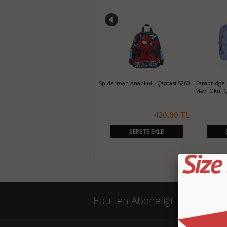
Spiderman Anaokulu Çantası
Spiderman Anaokulu Çantası 5260
Cambridge 
Upside Down Anaokulu Çantası
Mavi Okul Ça
5266
420,00 TL
420,00 TL
SEPETE EKLE
SEPETE EKLE
Ebülten Aboneliği