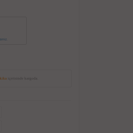
siniz.
akika
içerisinde kargoda.