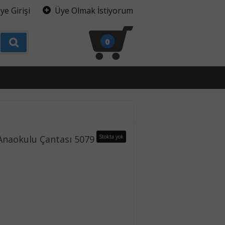
ye Girişi
Üye Olmak İstiyorum
0
naokulu Çantası 5079
Stokta yok