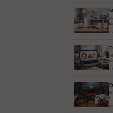
M
Me
ka
3 
O
Of
ed
1 
E
En
bü
30