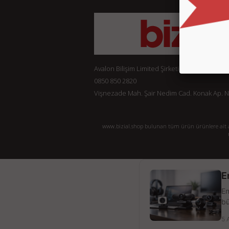
Avalon Bilişim Limited Şirketi
0850 850 2820
Vişnezade Mah. Şair Nedim Cad. Konak Ap. No:
www.bizial.shop bulunan tüm ürün ürünlere ait açı
E
En
bü
5 