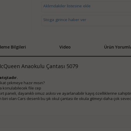
Aklımdakiler listesine ekle
Stoga girince haber ver
eme Bilgileri
Video
Ürün Yorumla
McQueen Anaokulu Çantası 5079
tıştadır.
ikkat çekmeye hazır mısın?

ra konulabilecek file cep

rt paneli, dayanıklı omuz askısı ve ayarlanabilir kayış özelliklerine sahiptir.
 biri olan Cars desenli bu şık okul çantası ile okula gitmeyi daha çok sevece