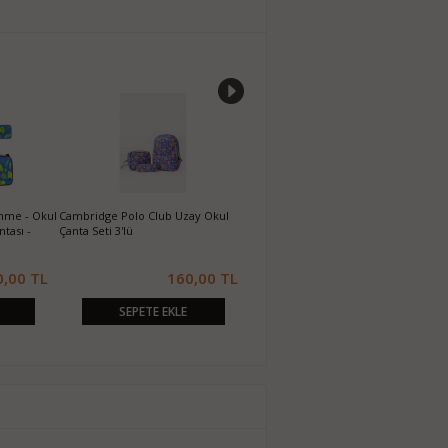
nme - Okul
Cambridge Polo Club Uzay Okul
Spiderman Anaokulu Çantası 5260
M
tası -
Çanta Seti 3'lü
B
0,00 TL
160,00 TL
420,00 TL
SEPETE EKLE
SEPETE EKLE