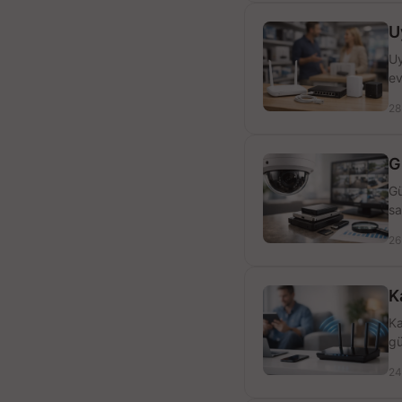
U
Uy
ev
28
G
Gü
sa
26
K
Ka
gü
24