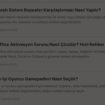
esh Sistem Repeater Karşılaştırması Nasıl Yapılır?
sh sistem repeater karşılaştırması ile eviniz veya ofisiniz için doğru
psama, hız, kurulum ve bütçeyi birlikte değerlendirin.
Ağustos 2026
ffice Aktivasyon Sorunu Nasıl Çözülür? Hızlı Rehber
fice aktivasyon sorunu nasıl çözülür? Lisans, hesap, bağlantı ve hata 
erek Word, Excel ve Outlook'u güvenle hemen etkinleştirin.
Ağustos 2026
n İyi Oyuncu Gamepadleri Nasıl Seçilir?
 iyi oyuncu gamepadleri için kablosuz bağlantı, tetik hassasiyeti, pl
tçeyi birlikte değerlendirin; doğru modeli kolayca seçin.
 Temmuz 2026