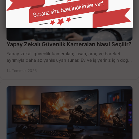
Yapay Zekalı Güvenlik Kameraları Nasıl Seçilir?
Yapay zekalı güvenlik kameraları; insan, araç ve hareket
ayrımıyla daha az yanlış uyarı sunar. Ev ve iş yeriniz için doğru
modeli, fiyatı karşılaştırın.
14 Temmuz 2026