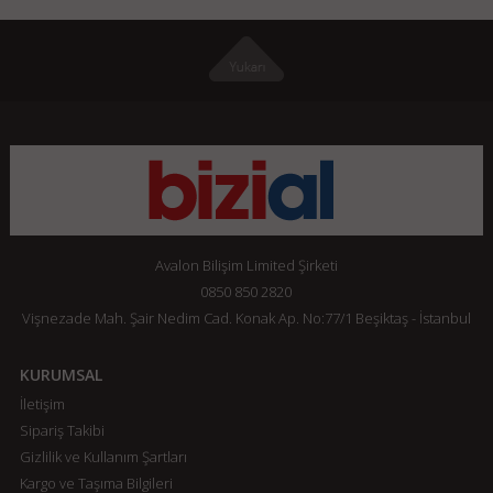
Avalon Bilişim Limited Şirketi
0850 850 2820
Vişnezade Mah. Şair Nedim Cad. Konak Ap. No:77/1 Beşiktaş - İstanbul
KURUMSAL
İletişim
Sipariş Takibi
Gizlilik ve Kullanım Şartları
Kargo ve Taşıma Bilgileri