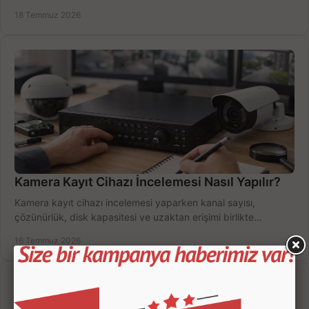
doğru sistemi hemen seçin.
18 Temmuz 2026
Kamera Kayıt Cihazı İncelemesi Nasıl Yapılır?
Kamera kayıt cihazı incelemesi yaparken kanal sayısı,
çözünürlük, disk kapasitesi ve uzaktan erişimi birlikte
değerlendirin; bütçenizi doğru yönetin.
16 Temmuz 2026