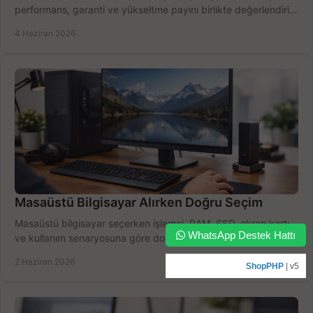
performans, garanti ve yükseltme payını birlikte değerlendirin,
doğru seçin.
4 Haziran 2026
Masaüstü Bilgisayar Alırken Doğru Seçim
Masaüstü bilgisayar seçerken işlemci, RAM, SSD, ekran kartı
WhatsApp Destek Hattı
ve kullanım senaryosuna göre doğru modeli bulun, bütçenizi
boşa harcamayın.
2 Haziran 2026
ShopPHP
| v5