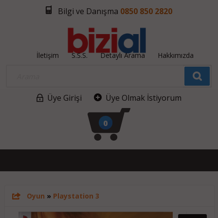
Bilgi ve Danışma
0850 850 2820
İletişim
S.S.S.
Detaylı Arama
Hakkımızda
Üye Girişi
Üye Olmak İstiyorum
0
Oyun
»
Playstation 3