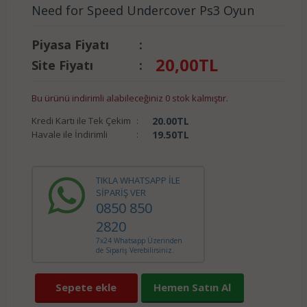
Need for Speed Undercover Ps3 Oyun
Piyasa Fiyatı
:
20,00
TL
Site Fiyatı
:
Bu ürünü indirimli alabileceğiniz 0 stok kalmıştır.
Kredi Kartı ile Tek Çekim
:
20.00
TL
Havale ile İndirimli
:
19.50
TL
TIKLA WHATSAPP İLE
SİPARİŞ VER
0850 850
2820
7x24 Whatsapp Üzerinden
de Sipariş Verebilirsiniz.
Sepete ekle
Hemen Satın Al