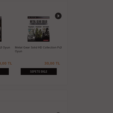
s3 Oyun
Metal Gear Solid HD Collection Ps3
Dragon's Dogma Dark Arisen Ps3
D
Oyun
Oyun
0,00 TL
30,00 TL
50,00 TL
SEPETE EKLE
SEPETE EKLE