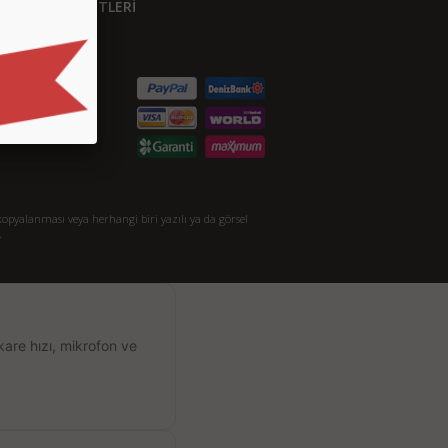
ÜŞTERİ HİZMETLERİ
etişim
S.S.
taylı Arama
akkımızda
opyalanması veya herhangi biri yazılı ya da görsel
.
kare hızı, mikrofon ve