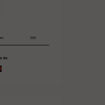
rı
SSS
ne de
O