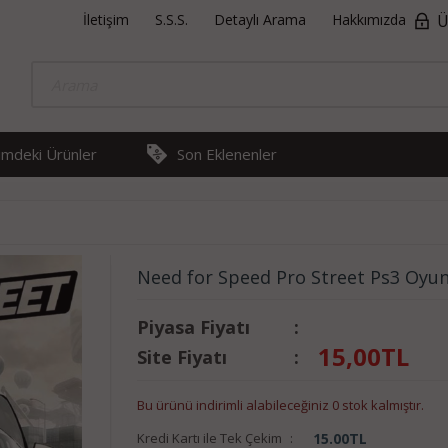
İletişim
S.S.S.
Detaylı Arama
Hakkımızda
Ü
rimdeki Ürünler
Son Eklenenler
Need for Speed Pro Street Ps3 Oyu
Piyasa Fiyatı
:
15,00
TL
Site Fiyatı
:
Bu ürünü indirimli alabileceğiniz 0 stok kalmıştır.
Kredi Kartı ile Tek Çekim
:
15.00
TL