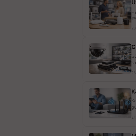
U
Uy
ev
28
G
Gü
sa
26
K
Ka
gü
24