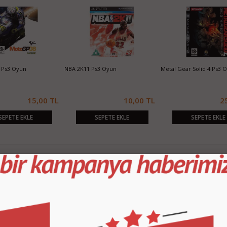
 Ps3 Oyun
NBA 2K11 Ps3 Oyun
Metal Gear Solid 4 Ps3 
15,00 TL
10,00 TL
2
SEPETE EKLE
SEPETE EKLE
SEPETE EKLE