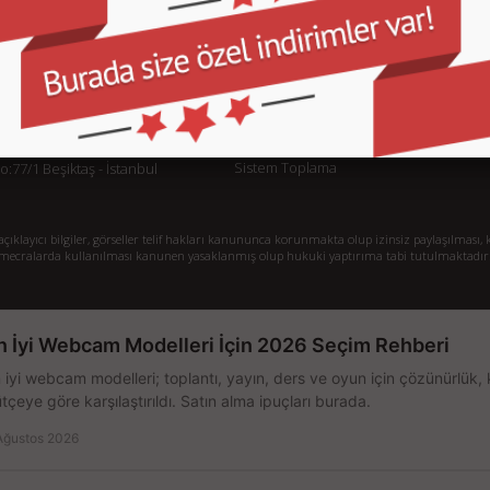
KURUMSAL
M
İletişim
İl
Sipariş Takibi
S.
Gizlilik ve Kullanım Şartları
De
Kargo ve Taşıma Bilgileri
H
Garanti ve İade
Sistem Toplama
77/1 Beşiktaş - İstanbul
klayıcı bilgiler, görseller telif hakları kanununca korunmakta olup izinsiz paylaşılması, k
mecralarda kullanılması kanunen yasaklanmış olup hukuki yaptırıma tabi tutulmaktadır
n İyi Webcam Modelleri İçin 2026 Seçim Rehberi
 iyi webcam modelleri; toplantı, yayın, ders ve oyun için çözünürlük, 
tçeye göre karşılaştırıldı. Satın alma ipuçları burada.
Ağustos 2026