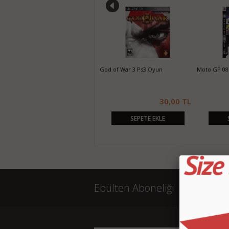
Need For Speed Hot Pursuit Ps3
God of War 3 Ps3 Oyun
Moto GP 08
Oyun
25,00 TL
30,00 TL
SEPETE EKLE
SEPETE EKLE
Ebülten Aboneliği