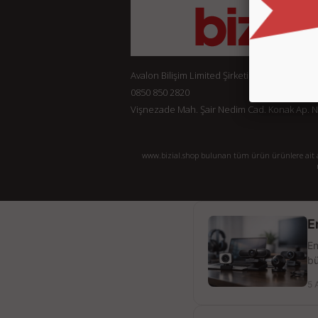
Avalon Bilişim Limited Şirketi
0850 850 2820
Vişnezade Mah. Şair Nedim Cad. Konak Ap. No:
www.bizial.shop bulunan tüm ürün ürünlere ait açı
E
En
bü
5 