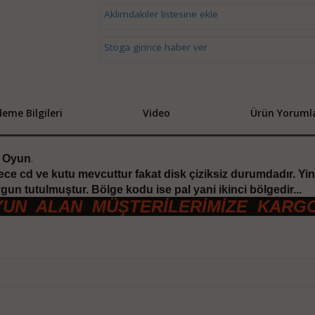
Aklımdakiler listesine ekle
Stoga girince haber ver
eme Bilgileri
Video
Ürün Yorumla
3 Oyun
.
ece cd ve kutu mevcuttur fakat disk çiziksiz durumdadır. Yi
un tutulmuştur. Bölge kodu ise pal yani ikinci bölgedir...
YUN ALAN MÜŞTERİLERİMİZE KARG