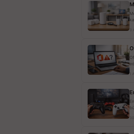
M
Me
ka
3 
O
Of
ed
1 
E
En
bü
30