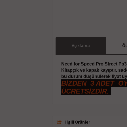
Açıklama
Öd
Need for Speed Pro Street Ps
Kitapçık ve kapak kayıptır, sad
bu durum düşünülerek fiyat uyg
BİZDEN 3 ADET O
ÜCRETSİZDİR.
İlgili Ürünler