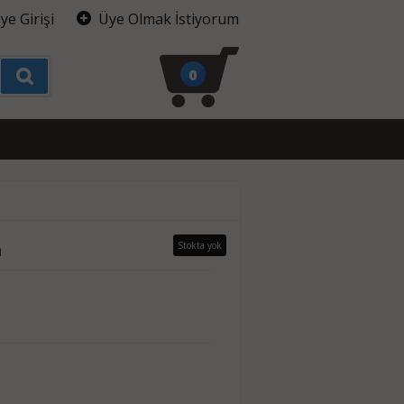
ye Girişi
Üye Olmak İstiyorum
0
n
Stokta yok