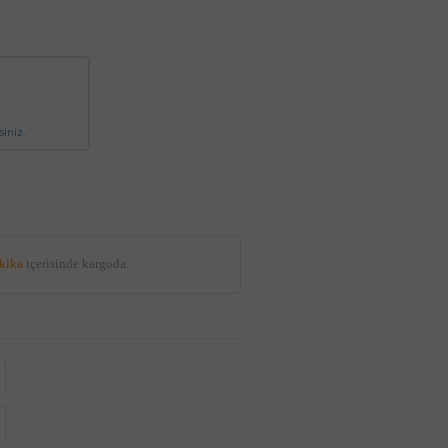
siniz.
akika
içerisinde kargoda.