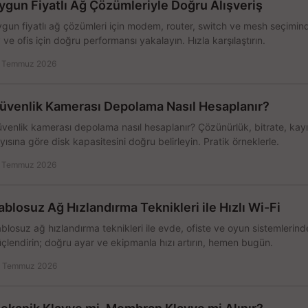
ygun Fiyatlı Ağ Çözümleriyle Doğru Alışveriş
gun fiyatlı ağ çözümleri için modem, router, switch ve mesh seçimin
 ve ofis için doğru performansı yakalayın. Hızla karşılaştırın.
 Temmuz 2026
üvenlik Kamerası Depolama Nasıl Hesaplanır?
venlik kamerası depolama nasıl hesaplanır? Çözünürlük, bitrate, kay
yısına göre disk kapasitesini doğru belirleyin. Pratik örneklerle.
 Temmuz 2026
ablosuz Ağ Hızlandırma Teknikleri ile Hızlı Wi-Fi
blosuz ağ hızlandırma teknikleri ile evde, ofiste ve oyun sistemlerinde
çlendirin; doğru ayar ve ekipmanla hızı artırın, hemen bugün.
 Temmuz 2026