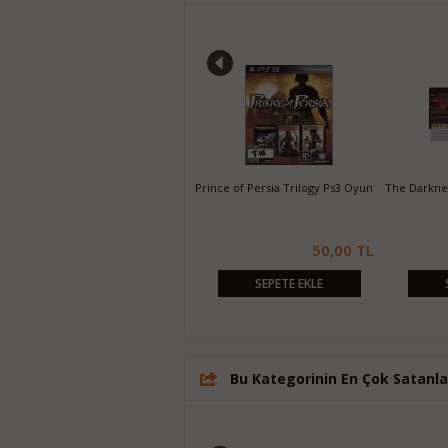
Majin and the Forsaken Kingdom
Prince of Persia Trilogy Ps3 Oyun
The Darknes
Ps3 Oyun
20,00 TL
50,00 TL
SEPETE EKLE
SEPETE EKLE
Bu Kategorinin En Çok Satanla