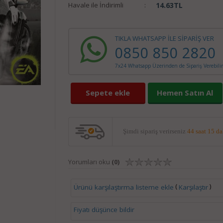
Havale ile İndirimli
:
14.63
TL
TIKLA WHATSAPP İLE SİPARİŞ VER
0850 850 2820
7x24 Whatsapp Üzerinden de Sipariş Verebilir
Sepete ekle
Hemen Satın Al
Şimdi sipariş verirseniz
44 saat 15 d
Yorumları oku
(0)
(
)
Ürünü karşılaştırma listeme ekle
Karşılaştır
Fiyatı düşünce bildir