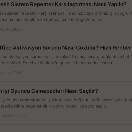
esh Sistem Repeater Karşılaştırması Nasıl Yapılır?
sh sistem repeater karşılaştırması ile eviniz veya ofisiniz için doğru
psama, hız, kurulum ve bütçeyi birlikte değerlendirin.
Ağustos 2026
ffice Aktivasyon Sorunu Nasıl Çözülür? Hızlı Rehber
fice aktivasyon sorunu nasıl çözülür? Lisans, hesap, bağlantı ve hata 
erek Word, Excel ve Outlook'u güvenle hemen etkinleştirin.
Ağustos 2026
n İyi Oyuncu Gamepadleri Nasıl Seçilir?
 iyi oyuncu gamepadleri için kablosuz bağlantı, tetik hassasiyeti, pl
tçeyi birlikte değerlendirin; doğru modeli kolayca seçin.
 Temmuz 2026