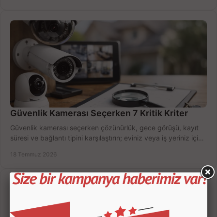
Güvenlik Kamerası Seçerken 7 Kritik Kriter
Güvenlik kamerası seçerken çözünürlük, gece görüşü, kayıt
süresi ve bağlantı tipini karşılaştırın; eviniz veya iş yeriniz için
doğru sistemi hemen seçin.
18 Temmuz 2026