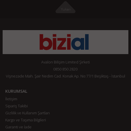
Avalon Bilişim Limited Şirketi
0850 850 2820
Vişnezade Mah. Şair Nedim Cad. Konak Ap. No:77/1 Beşiktaş - İstanbul
KURUMSAL
İletişim
Sipariş Takibi
Gizlilik ve Kullanım Şartları
Kargo ve Taşıma Bilgileri
Garanti ve İade