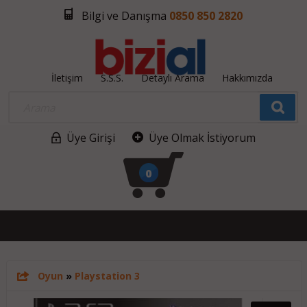
Bilgi ve Danışma
0850 850 2820
İletişim
S.S.S.
Detaylı Arama
Hakkımızda
Üye Girişi
Üye Olmak İstiyorum
0
Oyun
»
Playstation 3