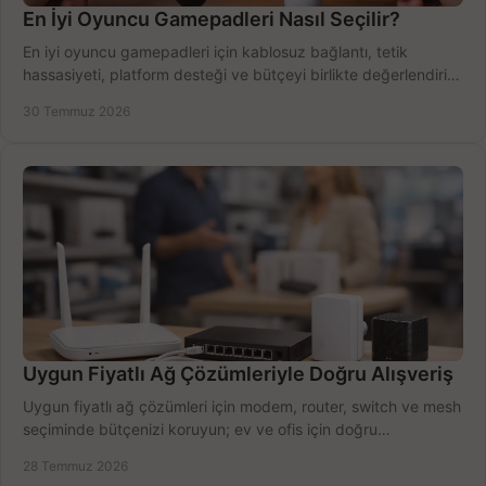
En İyi Oyuncu Gamepadleri Nasıl Seçilir?
En iyi oyuncu gamepadleri için kablosuz bağlantı, tetik
hassasiyeti, platform desteği ve bütçeyi birlikte değerlendirin;
doğru modeli kolayca seçin.
30 Temmuz 2026
Uygun Fiyatlı Ağ Çözümleriyle Doğru Alışveriş
Uygun fiyatlı ağ çözümleri için modem, router, switch ve mesh
seçiminde bütçenizi koruyun; ev ve ofis için doğru
performansı yakalayın. Hızla karşılaştırın.
28 Temmuz 2026