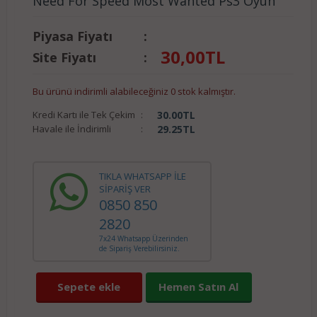
Need For Speed Most Wanted Ps3 Oyun
Piyasa Fiyatı
:
30,00
TL
Site Fiyatı
:
Bu ürünü indirimli alabileceğiniz 0 stok kalmıştır.
Kredi Kartı ile Tek Çekim
:
30.00
TL
Havale ile İndirimli
:
29.25
TL
TIKLA WHATSAPP İLE
SİPARİŞ VER
0850 850
2820
7x24 Whatsapp Üzerinden
de Sipariş Verebilirsiniz.
Sepete ekle
Hemen Satın Al