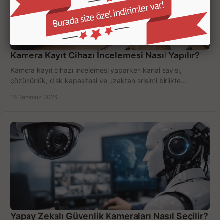
Kamera Kayıt Cihazı İncelemesi Nasıl Yapılır?
Kamera kayıt cihazı incelemesi yaparken kanal sayısı,
çözünürlük, disk kapasitesi ve uzaktan erişimi birlikte
değerlendirin; bütçenizi doğru yönetin.
16 Temmuz 2026
Yapay Zekalı Güvenlik Kameraları Nasıl Seçilir?