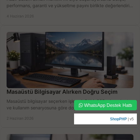
performans, garanti ve yükseltme payını birlikte değerlendirin,
doğru seçin.
4 Haziran 2026
Masaüstü Bilgisayar Alırken Doğru Seçim
Masaüstü bilgisayar seçerken işlemci, RAM, SSD, ekran kartı
WhatsApp Destek Hattı
ve kullanım senaryosuna göre doğru modeli bulun, bütçenizi
boşa harcamayın.
2 Haziran 2026
ShopPHP
| v5