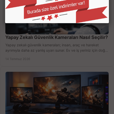
Yapay Zekalı Güvenlik Kameraları Nasıl Seçilir?
Yapay zekalı güvenlik kameraları; insan, araç ve hareket
ayrımıyla daha az yanlış uyarı sunar. Ev ve iş yeriniz için doğru
modeli, fiyatı karşılaştırın.
14 Temmuz 2026