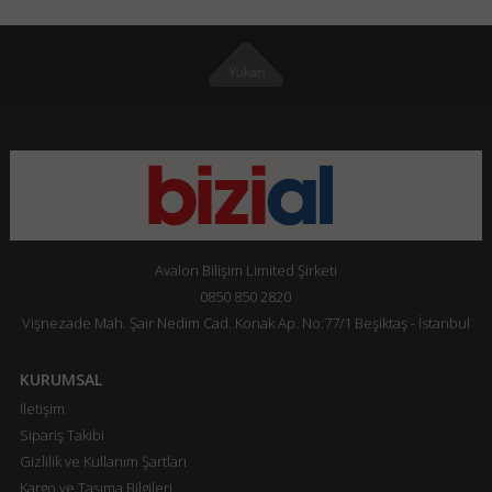
Avalon Bilişim Limited Şirketi
0850 850 2820
Vişnezade Mah. Şair Nedim Cad. Konak Ap. No:77/1 Beşiktaş - İstanbul
KURUMSAL
İletişim
Sipariş Takibi
Gizlilik ve Kullanım Şartları
Kargo ve Taşıma Bilgileri