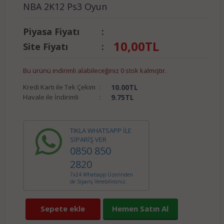
NBA 2K12 Ps3 Oyun
Piyasa Fiyatı
:
10,00
TL
Site Fiyatı
:
Bu ürünü indirimli alabileceğiniz 0 stok kalmıştır.
Kredi Kartı ile Tek Çekim
:
10.00
TL
Havale ile İndirimli
:
9.75
TL
TIKLA WHATSAPP İLE
SİPARİŞ VER
0850 850
2820
7x24 Whatsapp Üzerinden
de Sipariş Verebilirsiniz.
Sepete ekle
Hemen Satın Al