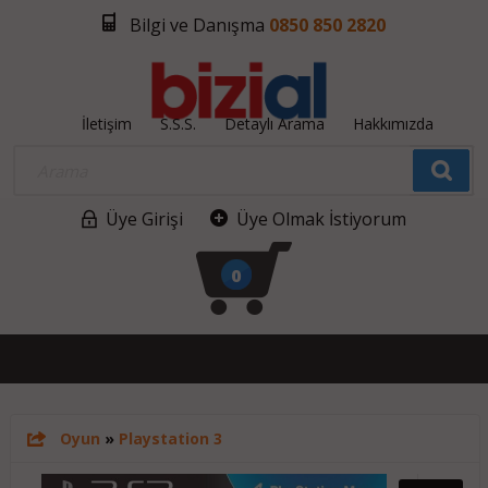
Bilgi ve Danışma
0850 850 2820
İletişim
S.S.S.
Detaylı Arama
Hakkımızda
Üye Girişi
Üye Olmak İstiyorum
0
Oyun
»
Playstation 3