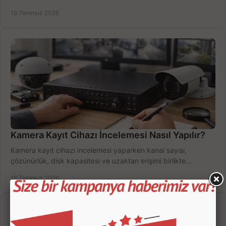
doğru sistemi hemen seçin.
18 Temmuz 2026
Kamera Kayıt Cihazı İncelemesi Nasıl Yapılır?
Kamera kayıt cihazı incelemesi yaparken kanal sayısı,
çözünürlük, disk kapasitesi ve uzaktan erişimi birlikte
değerlendirin; bütçenizi doğru yönetin.
16 Temmuz 2026