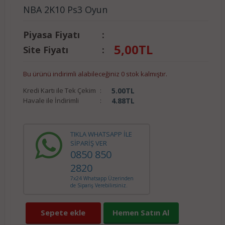
NBA 2K10 Ps3 Oyun
Piyasa Fiyatı
:
5,00
TL
Site Fiyatı
:
Bu ürünü indirimli alabileceğiniz 0 stok kalmıştır.
Kredi Kartı ile Tek Çekim
:
5.00
TL
Havale ile İndirimli
:
4.88
TL
TIKLA WHATSAPP İLE
SİPARİŞ VER
0850 850
2820
7x24 Whatsapp Üzerinden
de Sipariş Verebilirsiniz.
Sepete ekle
Hemen Satın Al