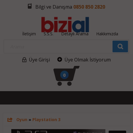
Bilgi ve Danışma
0850 850 2820
İletişim
S.S.S.
Detaylı Arama
Hakkımızda
Üye Girişi
Üye Olmak İstiyorum
0
Oyun
»
Playstation 3