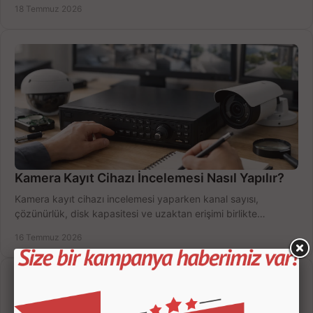
18 Temmuz 2026
Kamera Kayıt Cihazı İncelemesi Nasıl Yapılır?
Kamera kayıt cihazı incelemesi yaparken kanal sayısı,
çözünürlük, disk kapasitesi ve uzaktan erişimi birlikte
değerlendirin; bütçenizi doğru yönetin.
16 Temmuz 2026