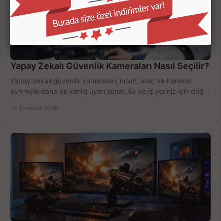
Yapay Zekalı Güvenlik Kameraları Nasıl Seçilir?
Yapay zekalı güvenlik kameraları; insan, araç ve hareket
ayrımıyla daha az yanlış uyarı sunar. Ev ve iş yeriniz için doğru
modeli, fiyatı karşılaştırın.
14 Temmuz 2026