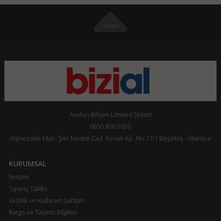
Avalon Bilişim Limited Şirketi
0850 850 2820
Vişnezade Mah. Şair Nedim Cad. Konak Ap. No:77/1 Beşiktaş - İstanbul
KURUMSAL
İletişim
Sipariş Takibi
Gizlilik ve Kullanım Şartları
Kargo ve Taşıma Bilgileri