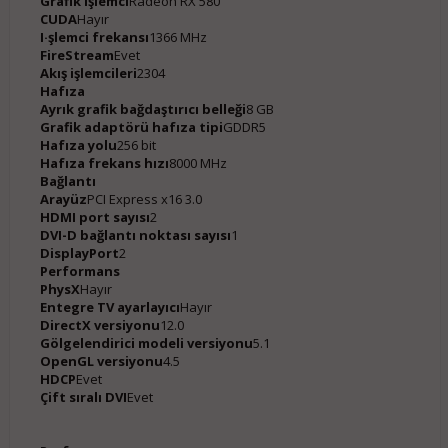
Grafik işlemci
Radeon RX 580
CUDA
Hayır
I·şlemci frekansı
1366 MHz
FireStream
Evet
Akış işlemcileri
2304
Hafıza
Ayrık grafik bağdaştırıcı belleği
8 GB
Grafik adaptörü hafıza tipi
GDDR5
Hafıza yolu
256 bit
Hafıza frekans hızı
8000 MHz
Bağlantı
Arayüz
PCI Express x16 3.0
HDMI port sayısı
2
DVI-D bağlantı noktası sayısı
1
DisplayPort
2
Performans
PhysX
Hayır
Entegre TV ayarlayıcı
Hayır
DirectX versiyonu
12.0
Gölgelendirici modeli versiyonu
5.1
OpenGL versiyonu
4.5
HDCP
Evet
Çift sıralı DVI
Evet