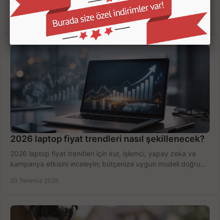
ses seviyesi, dayanıklılık ve bütçenize göre doğru modeli
hızlıca seçin ve satın alın.
22 Temmuz 2026
2026 laptop fiyat trendleri nasıl şekillenecek?
2026 laptop fiyat trendleri için kur, işlemci, yapay zeka ve
kampanya etkisini inceleyin; bütçenize uygun modeli doğru
zamanda seçmenin yollarını görün.
20 Temmuz 2026