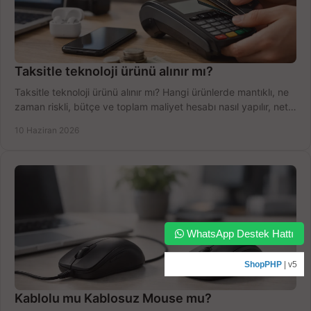
Taksitle teknoloji ürünü alınır mı?
Taksitle teknoloji ürünü alınır mı? Hangi ürünlerde mantıklı, ne
zaman riskli, bütçe ve toplam maliyet hesabı nasıl yapılır, net
anlatıyoruz.
10 Haziran 2026
WhatsApp Destek Hattı
ShopPHP
| v5
Kablolu mu Kablosuz Mouse mu?