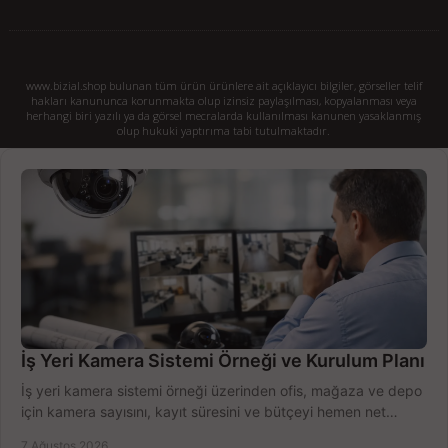
www.bizial.shop bulunan tüm ürün ürünlere ait açıklayıcı bilgiler, görseller telif
hakları kanununca korunmakta olup izinsiz paylaşılması, kopyalanması veya
herhangi biri yazılı ya da görsel mecralarda kullanılması kanunen yasaklanmış
olup hukuki yaptırıma tabi tutulmaktadır.
İş Yeri Kamera Sistemi Örneği ve Kurulum Planı
İş yeri kamera sistemi örneği üzerinden ofis, mağaza ve depo
için kamera sayısını, kayıt süresini ve bütçeyi hemen net
belirleyin ve doğru ürünleri seçin.
7 Ağustos 2026