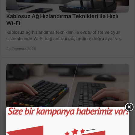
Kablosuz Ağ Hızlandırma Teknikleri ile Hızlı
Wi-Fi
Kablosuz ağ hızlandırma teknikleri ile evde, ofiste ve oyun
sistemlerinde Wi-Fi bağlantısını güçlendirin; doğru ayar ve
ekipmanla hızı artırın, hemen bugün.
24 Temmuz 2026
Mekanik Klavye mi, Membran Klavye mi Alınır?
Mekanik klavye membran klavye farklarını öğrenin; oyun, ofis,