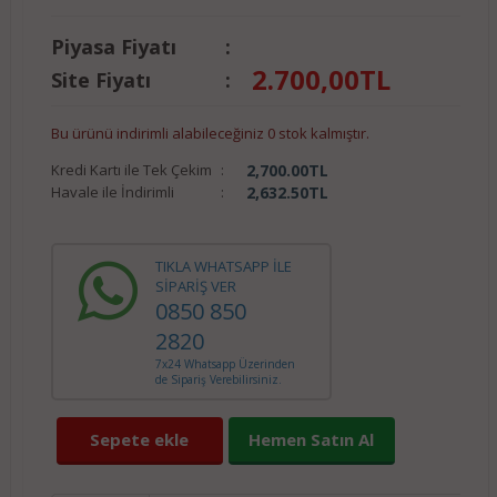
Piyasa Fiyatı
:
2.700,00
TL
Site Fiyatı
:
Bu ürünü indirimli alabileceğiniz 0 stok kalmıştır.
Kredi Kartı ile Tek Çekim
:
2,700.00
TL
Havale ile İndirimli
:
2,632.50
TL
TIKLA WHATSAPP İLE
SİPARİŞ VER
0850 850
2820
7x24 Whatsapp Üzerinden
de Sipariş Verebilirsiniz.
Sepete ekle
Hemen Satın Al