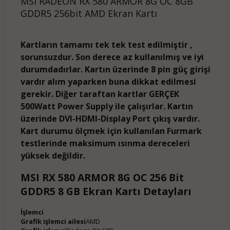
MSI RADEON RX 580 ARMOR 8G OC 8GB
GDDR5 256bit AMD Ekran Kartı
Kartların tamamı tek tek test edilmiştir ,
sorunsuzdur. Son derece az kullanılmış ve iyi
durumdadırlar. Kartın üzerinde 8 pin güç girişi
vardır alım yaparken buna dikkat edilmesi
gerekir. Diğer taraftan kartlar GERÇEK
500Watt Power Supply ile çalışırlar. Kartın
üzerinde DVI-HDMI-Display Port çıkış vardır.
Kart durumu ölçmek için kullanılan Furmark
testlerinde maksimum ısınma dereceleri
yüksek değildir.
MSI RX 580 ARMOR 8G OC 256 Bit
GDDR5 8 GB Ekran Kartı Detayları
İşlemci
Grafik işlemci ailesi
AMD