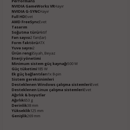
Performans
NVIDIA GameWorks VR
Hayır
NVIDIA G-SYNC
Hayır
Full HD
Evet
AMD FreeSync
Evet
Tasarım
Soğutma türü
Aktif
Fan sayısı
2 fan(lar)
Form faktörü
ATX
Yuva sayısı
2
Ürün rengi
Siyah, Beyaz
Enerji yönetimi
Minimum sistem güç kaynağı
500 W
Güç tüketimi
185 W
Ek güç bağlantıları
1x 8-pin
Sistem gereksinimleri
Desteklenen Windows çalışma sistemleri
Evet
Desteklenen Linux çalışma sistemleri
Evet
Ağırlık & boyutlar
Ağırlık
653 g
Derinlik
38 mm
Yükseklik
125 mm
Genişlik
269 mm