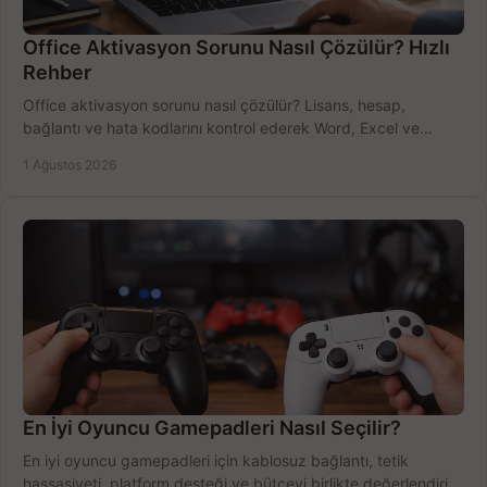
Office Aktivasyon Sorunu Nasıl Çözülür? Hızlı
Rehber
Office aktivasyon sorunu nasıl çözülür? Lisans, hesap,
bağlantı ve hata kodlarını kontrol ederek Word, Excel ve
Outlook'u güvenle hemen etkinleştirin.
1 Ağustos 2026
En İyi Oyuncu Gamepadleri Nasıl Seçilir?
En iyi oyuncu gamepadleri için kablosuz bağlantı, tetik
hassasiyeti, platform desteği ve bütçeyi birlikte değerlendirin;