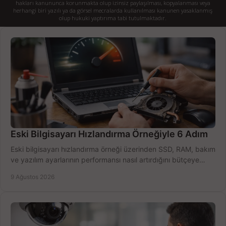
hakları kanununca korunmakta olup izinsiz paylaşılması, kopyalanması veya
herhangi biri yazılı ya da görsel mecralarda kullanılması kanunen yasaklanmış
olup hukuki yaptırıma tabi tutulmaktadır.
Eski Bilgisayarı Hızlandırma Örneğiyle 6 Adım
Eski bilgisayarı hızlandırma örneği üzerinden SSD, RAM, bakım
ve yazılım ayarlarının performansı nasıl artırdığını bütçeye
göre öğrenin ve karar verin.
9 Ağustos 2026