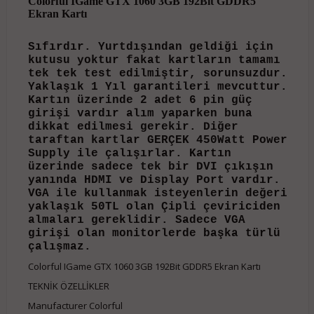
Colorful IGame GTX 1060 3GB 192Bit GDDR5
Ekran Kartı
Sıfırdır. Yurtdışından geldiği için
kutusu yoktur fakat kartların tamamı
tek tek test edilmiştir, sorunsuzdur.
Yaklaşık 1 Yıl garantileri mevcuttur.
Kartın üzerinde 2 adet 6 pin güç
girişi vardır alım yaparken buna
dikkat edilmesi gerekir. Diğer
taraftan kartlar GERÇEK 450Watt Power
Supply ile çalışırlar. Kartın
üzerinde sadece tek bir DVI çıkışın
yanında HDMI ve Display Port vardır.
VGA ile kullanmak isteyenlerin değeri
yaklaşık 50TL olan Çipli çeviriciden
almaları gereklidir. Sadece VGA
girişi olan monitorlerde başka türlü
çalışmaz.
Colorful IGame GTX 1060 3GB 192Bit GDDR5 Ekran Kartı
TEKNİK ÖZELLİKLER
Manufacturer Colorful