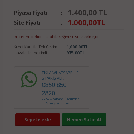
1.400,00 TL
Piyasa Fiyatı
:
1.000,00
TL
Site Fiyatı
:
Bu ürünü indirimli alabileceğiniz 0 stok kalmıştır.
Kredi Kartı ile Tek Çekim
:
1,000.00
TL
Havale ile İndirimli
:
975.00
TL
TIKLA WHATSAPP İLE
SİPARİŞ VER
0850 850
2820
7x24 Whatsapp Üzerinden
de Sipariş Verebilirsiniz.
Sepete ekle
Hemen Satın Al