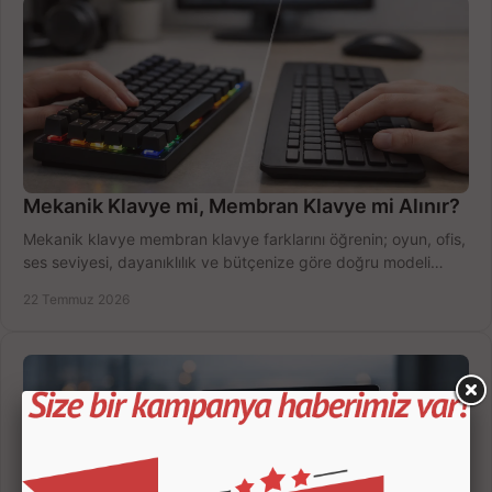
Mekanik Klavye mi, Membran Klavye mi Alınır?
Mekanik klavye membran klavye farklarını öğrenin; oyun, ofis,
ses seviyesi, dayanıklılık ve bütçenize göre doğru modeli
hızlıca seçin ve satın alın.
22 Temmuz 2026