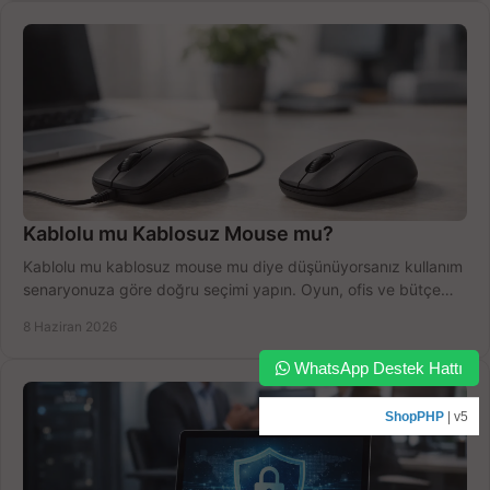
Kablolu mu Kablosuz Mouse mu?
Kablolu mu kablosuz mouse mu diye düşünüyorsanız kullanım
senaryonuza göre doğru seçimi yapın. Oyun, ofis ve bütçe
için net karşılaştırma.
8 Haziran 2026
WhatsApp Destek Hattı
ShopPHP
| v5