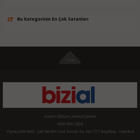
Bu Kategorinin En Çok Satanları
Avalon Bilişim Limited Şirketi
0850 850 2820
Vişnezade Mah. Şair Nedim Cad. Konak Ap. No:77/1 Beşiktaş - İstanbul