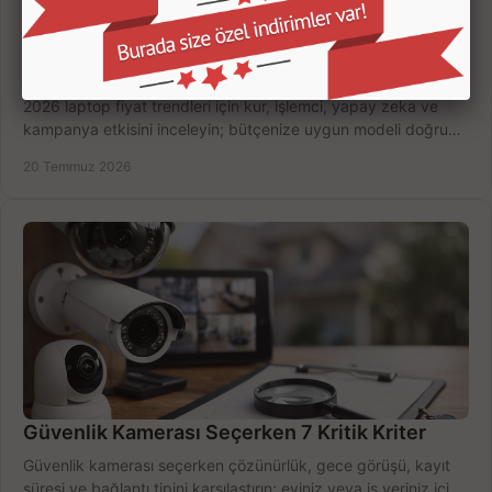
2026 laptop fiyat trendleri nasıl şekillenecek?
2026 laptop fiyat trendleri için kur, işlemci, yapay zeka ve
kampanya etkisini inceleyin; bütçenize uygun modeli doğru
zamanda seçmenin yollarını görün.
20 Temmuz 2026
Güvenlik Kamerası Seçerken 7 Kritik Kriter
Güvenlik kamerası seçerken çözünürlük, gece görüşü, kayıt
süresi ve bağlantı tipini karşılaştırın; eviniz veya iş yeriniz için