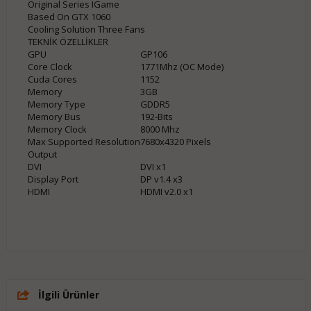
Original Series IGame
Based On GTX 1060
Cooling Solution Three Fans
TEKNİK ÖZELLİKLER
GPU
GP106
Core Clock
1771Mhz (OC Mode)
Cuda Cores
1152
Memory
3GB
Memory Type
GDDR5
Memory Bus
192-Bits
Memory Clock
8000 Mhz
Max Supported Resolution
7680x4320 Pixels
Output
DVI
DVI x1
Display Port
DP v1.4 x3
HDMI
HDMI v2.0 x1
İlgili Ürünler