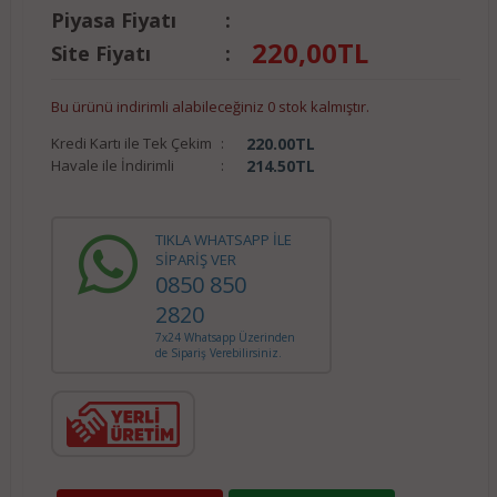
Piyasa Fiyatı
:
220,00
TL
Site Fiyatı
:
Bu ürünü indirimli alabileceğiniz 0 stok kalmıştır.
Kredi Kartı ile Tek Çekim
:
220.00
TL
Havale ile İndirimli
:
214.50
TL
TIKLA WHATSAPP İLE
SİPARİŞ VER
0850 850
2820
7x24 Whatsapp Üzerinden
de Sipariş Verebilirsiniz.