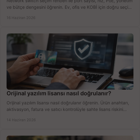
Network switch seçim rehberi ile port sayısı, hız, PoE, yönetim
ve bütçe dengesini öğrenin. Ev, ofis ve KOBİ için doğru seçimi
yapın.
16 Haziran 2026
Orijinal yazılım lisansı nasıl doğrulanır?
Orijinal yazılım lisansı nasıl doğrulanır öğrenin. Ürün anahtarı,
aktivasyon, fatura ve satıcı kontrolüyle sahte lisans riskini
azaltın.
14 Haziran 2026