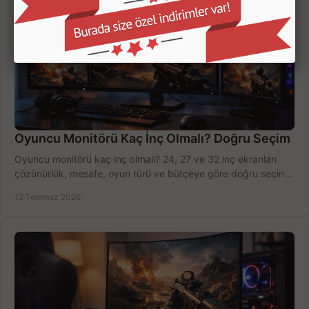
Oyuncu Monitörü Kaç İnç Olmalı? Doğru Seçim
Oyuncu monitörü kaç inç olmalı? 24, 27 ve 32 inç ekranları
çözünürlük, mesafe, oyun türü ve bütçeye göre doğru seçin,
fırsatları değerlendirin, inceleyin.
12 Temmuz 2026