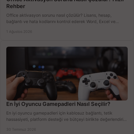
Rehber
Office aktivasyon sorunu nasıl çözülür? Lisans, hesap,
bağlantı ve hata kodlarını kontrol ederek Word, Excel ve
Outlook'u güvenle hemen etkinleştirin.
1 Ağustos 2026
En İyi Oyuncu Gamepadleri Nasıl Seçilir?
En iyi oyuncu gamepadleri için kablosuz bağlantı, tetik
hassasiyeti, platform desteği ve bütçeyi birlikte değerlendirin;
doğru modeli kolayca seçin.
30 Temmuz 2026