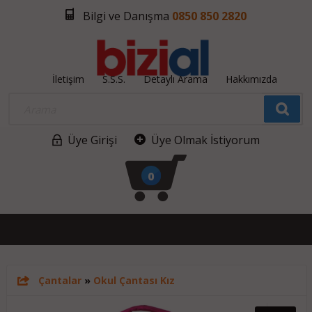
Bilgi ve Danışma
0850 850 2820
İletişim
S.S.S.
Detaylı Arama
Hakkımızda
Üye Girişi
Üye Olmak İstiyorum
0
Çantalar
»
Okul Çantası Kız