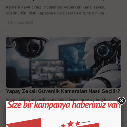
Kamera kayıt cihazı incelemesi yaparken kanal sayısı,
çözünürlük, disk kapasitesi ve uzaktan erişimi birlikte
değerlendirin; bütçenizi doğru yönetin.
16 Temmuz 2026
Yapay Zekalı Güvenlik Kameraları Nasıl Seçilir?
Yapay zekalı güvenlik kameraları; insan, araç ve hareket
ayrımıyla daha az yanlış uyarı sunar. Ev ve iş yeriniz için doğru
modeli, fiyatı karşılaştırın.
14 Temmuz 2026