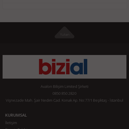
Avalon Bilişim Limited Şirketi
0850 850 2820
Vişnezade Mah. Şair Nedim Cad. Konak Ap. No:77/1 Beşiktaş - İstanbul
KURUMSAL
İletişim