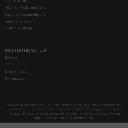
Sipariş Takibi
Gizlilik ve Kullanım Şartları
Kargo ve Taşıma Bilgileri
Garanti ve İade
Sistem Toplama
MÜŞTERİ HİZMETLERİ
İletişim
S.S.S.
Detaylı Arama
Hakkımızda
www.bizial.shop bulunan tüm ürün ürünlere ait açıklayıcı bilgiler, görseller telif
hakları kanununca korunmakta olup izinsiz paylaşılması, kopyalanması veya
herhangi biri yazılı ya da görsel mecralarda kullanılması kanunen yasaklanmış
olup hukuki yaptırıma tabi tutulmaktadır.