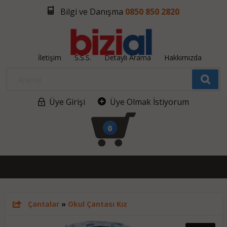
Bilgi ve Danışma
0850 850 2820
İletişim
S.S.S.
Detaylı Arama
Hakkımızda
Üye Girişi
Üye Olmak İstiyorum
0
Çantalar
»
Okul Çantası Kız