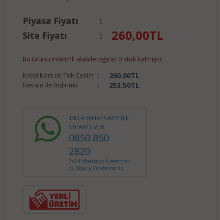
Piyasa Fiyatı
:
260,00
TL
Site Fiyatı
:
Bu ürünü indirimli alabileceğiniz 0 stok kalmıştır.
Kredi Kartı ile Tek Çekim
:
260.00
TL
Havale ile İndirimli
:
253.50
TL
TIKLA WHATSAPP İLE
SİPARİŞ VER
0850 850
2820
7x24 Whatsapp Üzerinden
de Sipariş Verebilirsiniz.