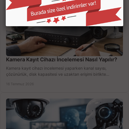
Kamera Kayıt Cihazı İncelemesi Nasıl Yapılır?
Kamera kayıt cihazı incelemesi yaparken kanal sayısı,
çözünürlük, disk kapasitesi ve uzaktan erişimi birlikte
değerlendirin; bütçenizi doğru yönetin.
16 Temmuz 2026