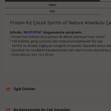
Video
SSS
Frozen Kız Çocuk Spirits of Nature Anaokulu Ça
Sıfırdır,
EN İYİ FİYAT
sloganımızla satıştadır.
• Frozen tek bölmeli okul çantası ile dikkat çekmeye hazır mısın?

• Tek bölmeli, geniş iç hacmi, ikili matara konulabilecek file cep

   konfor ve destek sağlayan süngerli sırt paneli, dayanıklı omuz askıs
• Çocuklar en sevdikleri karakterlerden biri olan Frozen desenli bu ş
• Ürün ölçüsü: 24 x 12 x 34 cm.
İlgili Ürünler
Bu Kategorinin En Çok Satanları