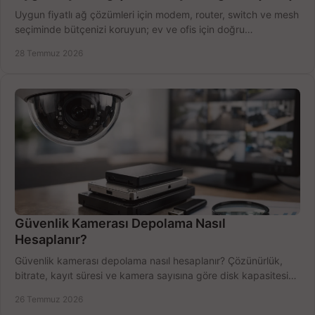
Uygun fiyatlı ağ çözümleri için modem, router, switch ve mesh
seçiminde bütçenizi koruyun; ev ve ofis için doğru
performansı yakalayın. Hızla karşılaştırın.
28 Temmuz 2026
Güvenlik Kamerası Depolama Nasıl
Hesaplanır?
Güvenlik kamerası depolama nasıl hesaplanır? Çözünürlük,
bitrate, kayıt süresi ve kamera sayısına göre disk kapasitesini
doğru belirleyin. Pratik örneklerle.
26 Temmuz 2026