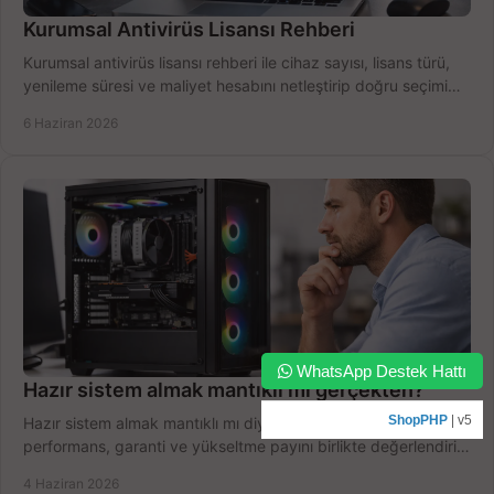
Kurumsal Antivirüs Lisansı Rehberi
Kurumsal antivirüs lisansı rehberi ile cihaz sayısı, lisans türü,
yenileme süresi ve maliyet hesabını netleştirip doğru seçimi
yapın.
6 Haziran 2026
WhatsApp Destek Hattı
Hazır sistem almak mantıklı mı gerçekten?
ShopPHP
| v5
Hazır sistem almak mantıklı mı diye düşünüyorsanız bütçe,
performans, garanti ve yükseltme payını birlikte değerlendirin,
doğru seçin.
4 Haziran 2026