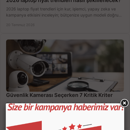
2026 laptop fiyat trendleri nasıl şekillenecek?
2026 laptop fiyat trendleri için kur, işlemci, yapay zeka ve
kampanya etkisini inceleyin; bütçenize uygun modeli doğru
zamanda seçmenin yollarını görün.
20 Temmuz 2026
Güvenlik Kamerası Seçerken 7 Kritik Kriter
Güvenlik kamerası seçerken çözünürlük, gece görüşü, kayıt
süresi ve bağlantı tipini karşılaştırın; eviniz veya iş yeriniz için
doğru sistemi hemen seçin.
18 Temmuz 2026