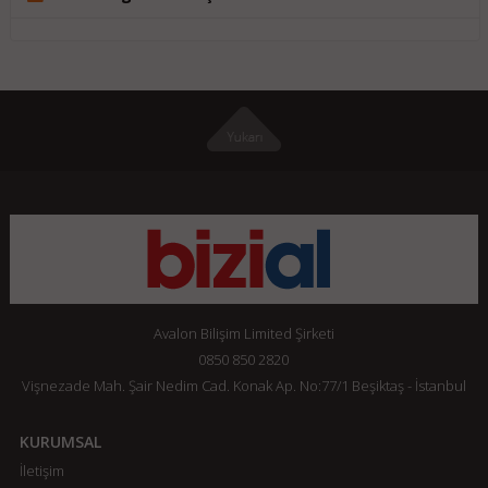
Avalon Bilişim Limited Şirketi
0850 850 2820
Vişnezade Mah. Şair Nedim Cad. Konak Ap. No:77/1 Beşiktaş - İstanbul
KURUMSAL
İletişim