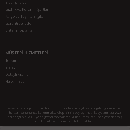
Sipariş Takibi
Gizlilik ve Kullanım Şartları
Kargo ve Taşıma Bilgileri
Garanti ve İade
Sistem Toplama
MÜŞTERİ HİZMETLERİ
İletişim
S.S.S.
Detaylı Arama
Hakkımızda
www.bizial.shop bulunan tüm ürün ürünlere ait açıklayıcı bilgiler, görseller telif
hakları kanununca korunmakta olup izinsiz paylaşılması, kopyalanması veya
herhangi biri yazılı ya da görsel mecralarda kullanılması kanunen yasaklanmış
olup hukuki yaptırıma tabi tutulmaktadır.