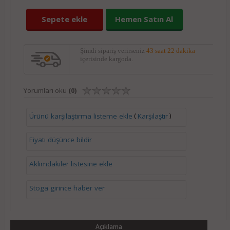
Sepete ekle
Hemen Satın Al
Şimdi sipariş verirseniz
43 saat 22 dakika
içerisinde kargoda.
Yorumları oku
(0)
(
)
Ürünü karşılaştırma listeme ekle
Karşılaştır
Fiyatı düşünce bildir
Aklımdakiler listesine ekle
Stoga girince haber ver
Açıklama