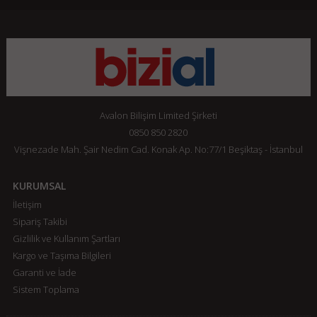
Avalon Bilişim Limited Şirketi
0850 850 2820
Vişnezade Mah. Şair Nedim Cad. Konak Ap. No:77/1 Beşiktaş - İstanbul
KURUMSAL
İletişim
Sipariş Takibi
Gizlilik ve Kullanım Şartları
Kargo ve Taşıma Bilgileri
Garanti ve İade
Sistem Toplama