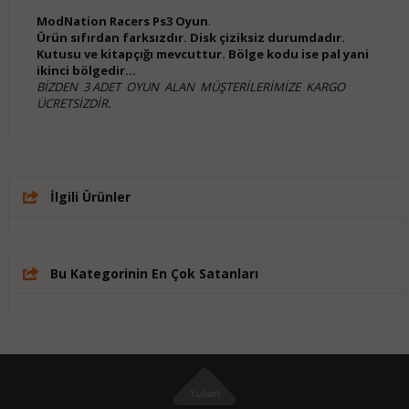
ModNation Racers Ps3 Oyun
.
Ürün sıfırdan farksızdır. Disk çiziksiz durumdadır.
Kutusu ve kitapçığı mevcuttur. Bölge kodu ise pal yani
ikinci bölgedir...
BİZDEN 3 ADET OYUN ALAN MÜŞTERİLERİMİZE KARGO
ÜCRETSİZDİR.
İlgili Ürünler
Bu Kategorinin En Çok Satanları