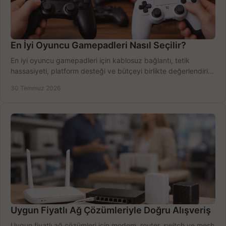
En İyi Oyuncu Gamepadleri Nasıl Seçilir?
En iyi oyuncu gamepadleri için kablosuz bağlantı, tetik
hassasiyeti, platform desteği ve bütçeyi birlikte değerlendirin;
doğru modeli kolayca seçin.
30 Temmuz 2026
Uygun Fiyatlı Ağ Çözümleriyle Doğru Alışveriş
Uygun fiyatlı ağ çözümleri için modem, router, switch ve mesh