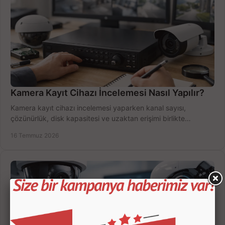
Kamera Kayıt Cihazı İncelemesi Nasıl Yapılır?
Kamera kayıt cihazı incelemesi yaparken kanal sayısı,
çözünürlük, disk kapasitesi ve uzaktan erişimi birlikte
değerlendirin; bütçenizi doğru yönetin.
16 Temmuz 2026