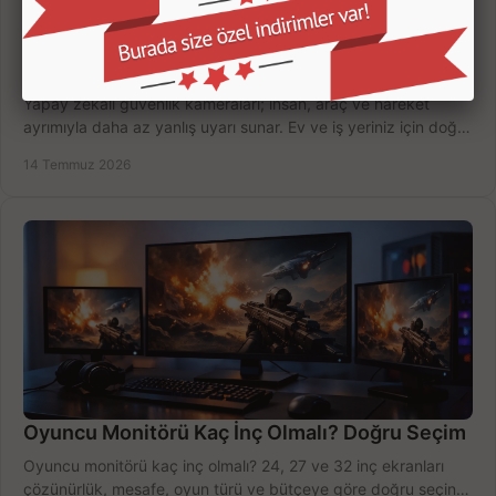
Yapay Zekalı Güvenlik Kameraları Nasıl Seçilir?
Yapay zekalı güvenlik kameraları; insan, araç ve hareket
ayrımıyla daha az yanlış uyarı sunar. Ev ve iş yeriniz için doğru
modeli, fiyatı karşılaştırın.
14 Temmuz 2026
Oyuncu Monitörü Kaç İnç Olmalı? Doğru Seçim
Oyuncu monitörü kaç inç olmalı? 24, 27 ve 32 inç ekranları
çözünürlük, mesafe, oyun türü ve bütçeye göre doğru seçin,