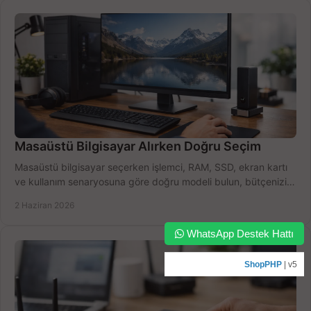
Masaüstü Bilgisayar Alırken Doğru Seçim
Masaüstü bilgisayar seçerken işlemci, RAM, SSD, ekran kartı
ve kullanım senaryosuna göre doğru modeli bulun, bütçenizi
boşa harcamayın.
2 Haziran 2026
WhatsApp Destek Hattı
ShopPHP
| v5