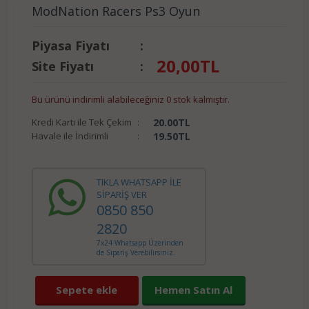
ModNation Racers Ps3 Oyun
Piyasa Fiyatı
:
20,00
TL
Site Fiyatı
:
Bu ürünü indirimli alabileceğiniz 0 stok kalmıştır.
Kredi Kartı ile Tek Çekim
:
20.00
TL
Havale ile İndirimli
:
19.50
TL
TIKLA WHATSAPP İLE
SİPARİŞ VER
0850 850
2820
7x24 Whatsapp Üzerinden
de Sipariş Verebilirsiniz.
Sepete ekle
Hemen Satın Al