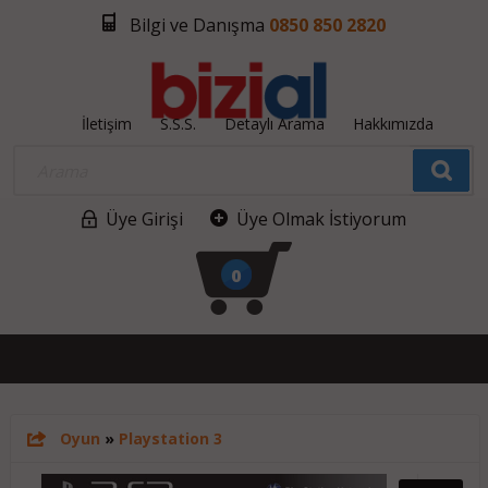
Bilgi ve Danışma
0850 850 2820
İletişim
S.S.S.
Detaylı Arama
Hakkımızda
Üye Girişi
Üye Olmak İstiyorum
0
Oyun
»
Playstation 3