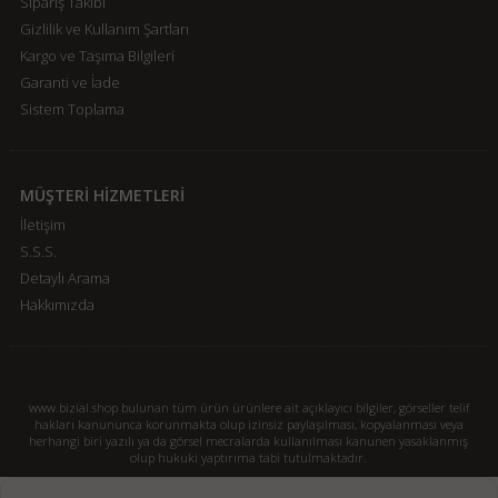
Sipariş Takibi
Gizlilik ve Kullanım Şartları
Kargo ve Taşıma Bilgileri
Garanti ve İade
Sistem Toplama
MÜŞTERİ HİZMETLERİ
İletişim
S.S.S.
Detaylı Arama
Hakkımızda
www.bizial.shop bulunan tüm ürün ürünlere ait açıklayıcı bilgiler, görseller telif
hakları kanununca korunmakta olup izinsiz paylaşılması, kopyalanması veya
herhangi biri yazılı ya da görsel mecralarda kullanılması kanunen yasaklanmış
olup hukuki yaptırıma tabi tutulmaktadır.