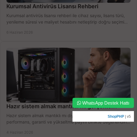
Kurumsal Antivirüs Lisansı Rehberi
Kurumsal antivirüs lisansı rehberi ile cihaz sayısı, lisans türü,
yenileme süresi ve maliyet hesabını netleştirip doğru seçimi
yapın.
6 Haziran 2026
WhatsApp Destek Hattı
Hazır sistem almak mantıklı mı gerçekten?
Hazır sistem almak mantıklı mı diye düşünüyorsanız bütçe,
ShopPHP
| v5
performans, garanti ve yükseltme payını birlikte değerlendirin,
doğru seçin.
4 Haziran 2026