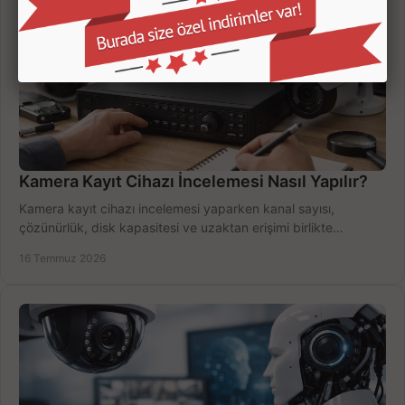
Kamera Kayıt Cihazı İncelemesi Nasıl Yapılır?
Kamera kayıt cihazı incelemesi yaparken kanal sayısı,
çözünürlük, disk kapasitesi ve uzaktan erişimi birlikte
değerlendirin; bütçenizi doğru yönetin.
16 Temmuz 2026