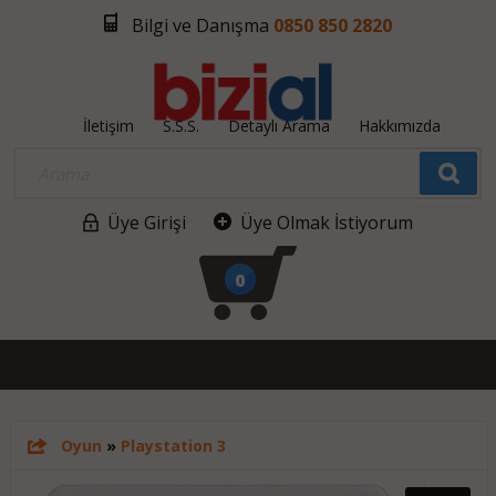
Bilgi ve Danışma
0850 850 2820
İletişim
S.S.S.
Detaylı Arama
Hakkımızda
Üye Girişi
Üye Olmak İstiyorum
0
Oyun
»
Playstation 3