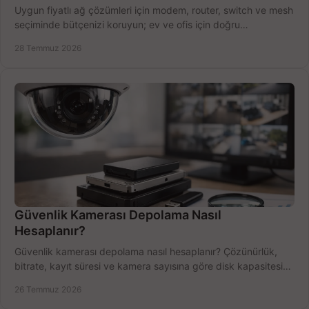
Uygun fiyatlı ağ çözümleri için modem, router, switch ve mesh
seçiminde bütçenizi koruyun; ev ve ofis için doğru
performansı yakalayın. Hızla karşılaştırın.
28 Temmuz 2026
Güvenlik Kamerası Depolama Nasıl
Hesaplanır?
Güvenlik kamerası depolama nasıl hesaplanır? Çözünürlük,
bitrate, kayıt süresi ve kamera sayısına göre disk kapasitesini
doğru belirleyin. Pratik örneklerle.
26 Temmuz 2026