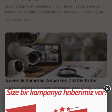
2026 laptop fiyat trendleri için kur, işlemci, yapay zeka ve
kampanya etkisini inceleyin; bütçenize uygun modeli doğru
zamanda seçmenin yollarını görün.
20 Temmuz 2026
Güvenlik Kamerası Seçerken 7 Kritik Kriter
Güvenlik kamerası seçerken çözünürlük, gece görüşü, kayıt
süresi ve bağlantı tipini karşılaştırın; eviniz veya iş yeriniz için
doğru sistemi hemen seçin.
18 Temmuz 2026