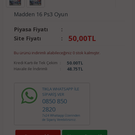
Madden 16 Ps3 Oyun
Piyasa Fiyatı
:
50,00
TL
Site Fiyatı
:
Bu ürünü indirimli alabileceğiniz 0 stok kalmıştır.
Kredi Kartı ile Tek Çekim
:
50.00
TL
Havale ile İndirimli
:
48.75
TL
TIKLA WHATSAPP İLE
SİPARİŞ VER
0850 850
2820
7x24 Whatsapp Üzerinden
de Sipariş Verebilirsiniz.