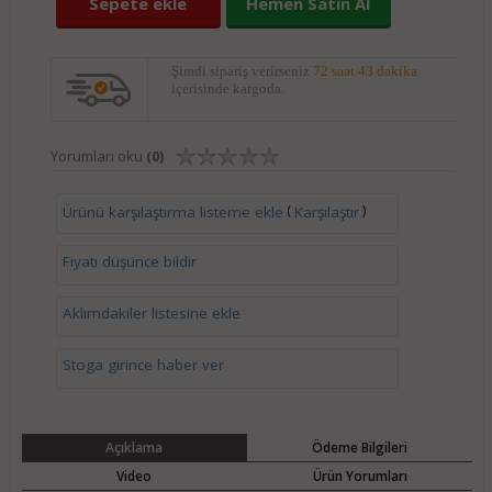
Sepete ekle
Hemen Satın Al
Şimdi sipariş verirseniz
72 saat 43 dakika
içerisinde kargoda.
Yorumları oku
(0)
(
)
Ürünü karşılaştırma listeme ekle
Karşılaştır
Fiyatı düşünce bildir
Aklımdakiler listesine ekle
Stoga girince haber ver
Açıklama
Ödeme Bilgileri
Video
Ürün Yorumları