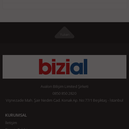
Avalon Bilişim Limited Şirketi
0850 850 2820
Vişnezade Mah. Şair Nedim Cad. Konak Ap. No:77/1 Beşiktaş - İstanbul
KURUMSAL
İletişim