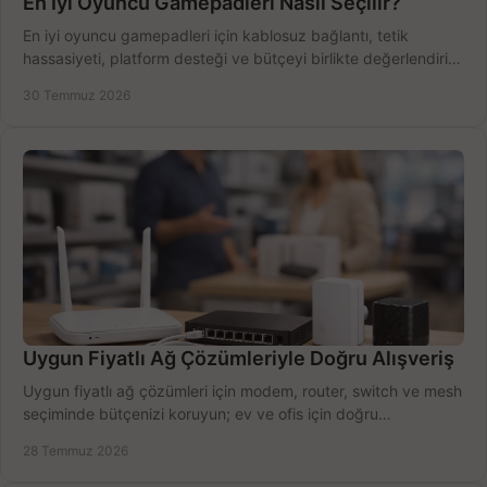
En İyi Oyuncu Gamepadleri Nasıl Seçilir?
En iyi oyuncu gamepadleri için kablosuz bağlantı, tetik
hassasiyeti, platform desteği ve bütçeyi birlikte değerlendirin;
doğru modeli kolayca seçin.
30 Temmuz 2026
Uygun Fiyatlı Ağ Çözümleriyle Doğru Alışveriş
Uygun fiyatlı ağ çözümleri için modem, router, switch ve mesh
seçiminde bütçenizi koruyun; ev ve ofis için doğru
performansı yakalayın. Hızla karşılaştırın.
28 Temmuz 2026