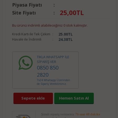
Piyasa Fiyatı
:
25,00
TL
Site Fiyatı
:
Bu ürünü indirimli alabileceğiniz 0 stok kalmıştır.
Kredi Kartı ile Tek Çekim
:
25.00
TL
Havale ile İndirimli
:
24.38
TL
TIKLA WHATSAPP İLE
SİPARİŞ VER
0850 850
2820
7x24 Whatsapp Üzerinden
de Sipariş Verebilirsiniz.
Sepete ekle
Hemen Satın Al
Şimdi sipariş verirseniz
76 saat 48 dakika