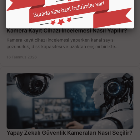
Kamera Kayıt Cihazı İncelemesi Nasıl Yapılır?
Kamera kayıt cihazı incelemesi yaparken kanal sayısı,
çözünürlük, disk kapasitesi ve uzaktan erişimi birlikte
değerlendirin; bütçenizi doğru yönetin.
16 Temmuz 2026
Yapay Zekalı Güvenlik Kameraları Nasıl Seçilir?