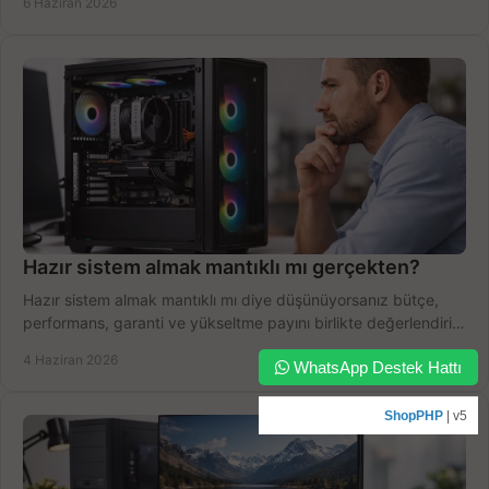
6 Haziran 2026
Hazır sistem almak mantıklı mı gerçekten?
Hazır sistem almak mantıklı mı diye düşünüyorsanız bütçe,
performans, garanti ve yükseltme payını birlikte değerlendirin,
doğru seçin.
4 Haziran 2026
WhatsApp Destek Hattı
ShopPHP
| v5