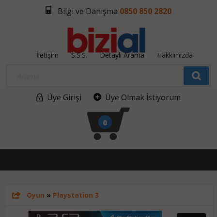
Bilgi ve Danışma
0850 850 2820
İletişim
S.S.S.
Detaylı Arama
Hakkımızda
Üye Girişi
Üye Olmak İstiyorum
0
Oyun
»
Playstation 3