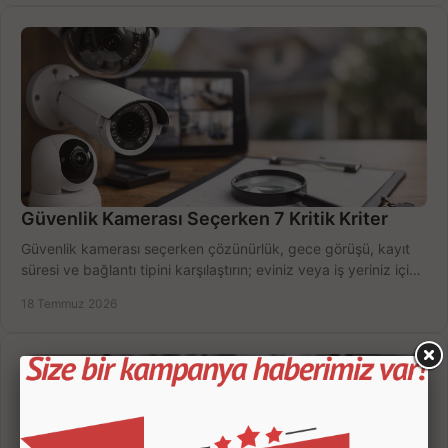
Güvenlik Kamerası Seçerken 7 Kritik Kriter
Güvenlik kamerası seçerken çözünürlük, gece görüşü, kayıt
süresi ve bağlantı tipini karşılaştırın; eviniz veya iş yeriniz için
doğru sistemi hemen seçin.
18 Temmuz 2026