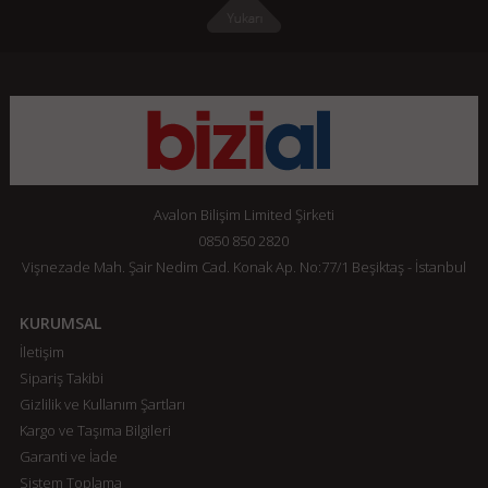
Avalon Bilişim Limited Şirketi
0850 850 2820
Vişnezade Mah. Şair Nedim Cad. Konak Ap. No:77/1 Beşiktaş - İstanbul
KURUMSAL
İletişim
Sipariş Takibi
Gizlilik ve Kullanım Şartları
Kargo ve Taşıma Bilgileri
Garanti ve İade
Sistem Toplama