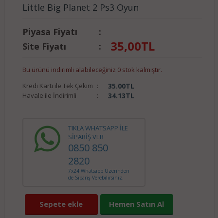
Little Big Planet 2 Ps3 Oyun
Piyasa Fiyatı
:
35,00
TL
Site Fiyatı
:
Bu ürünü indirimli alabileceğiniz 0 stok kalmıştır.
Kredi Kartı ile Tek Çekim
:
35.00
TL
Havale ile İndirimli
:
34.13
TL
TIKLA WHATSAPP İLE
SİPARİŞ VER
0850 850
2820
7x24 Whatsapp Üzerinden
de Sipariş Verebilirsiniz.
Sepete ekle
Hemen Satın Al