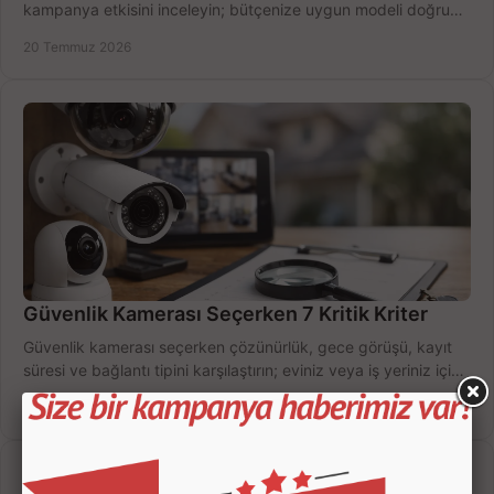
kampanya etkisini inceleyin; bütçenize uygun modeli doğru
zamanda seçmenin yollarını görün.
20 Temmuz 2026
Güvenlik Kamerası Seçerken 7 Kritik Kriter
Güvenlik kamerası seçerken çözünürlük, gece görüşü, kayıt
süresi ve bağlantı tipini karşılaştırın; eviniz veya iş yeriniz için
doğru sistemi hemen seçin.
18 Temmuz 2026