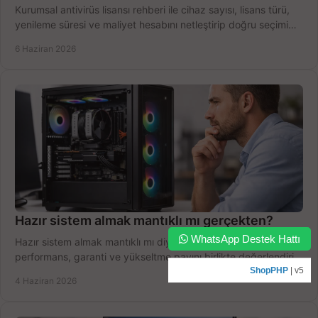
Kurumsal antivirüs lisansı rehberi ile cihaz sayısı, lisans türü,
yenileme süresi ve maliyet hesabını netleştirip doğru seçimi
yapın.
6 Haziran 2026
Hazır sistem almak mantıklı mı gerçekten?
WhatsApp Destek Hattı
Hazır sistem almak mantıklı mı diye düşünüyorsanız bütçe,
performans, garanti ve yükseltme payını birlikte değerlendirin,
doğru seçin.
ShopPHP
| v5
4 Haziran 2026