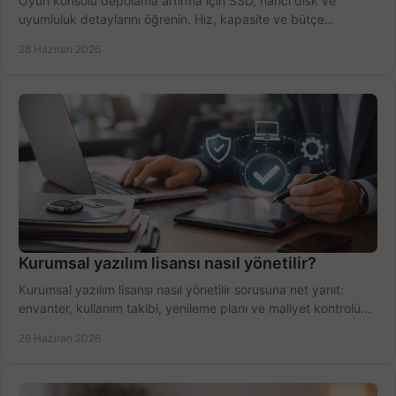
Oyun konsolu depolama artırma için SSD, harici disk ve
uyumluluk detaylarını öğrenin. Hız, kapasite ve bütçe
dengesini doğru kurun.
28 Haziran 2026
Kurumsal yazılım lisansı nasıl yönetilir?
Kurumsal yazılım lisansı nasıl yönetilir sorusuna net yanıt:
envanter, kullanım takibi, yenileme planı ve maliyet kontrolü
tek planda.
26 Haziran 2026