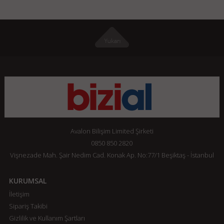
Avalon Bilişim Limited Şirketi
0850 850 2820
Vişnezade Mah. Şair Nedim Cad. Konak Ap. No:77/1 Beşiktaş - İstanbul
KURUMSAL
İletişim
Sipariş Takibi
Gizlilik ve Kullanım Şartları