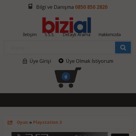
Bilgi ve Danışma
0850 850 2820
İletişim
S.S.S.
Detaylı Arama
Hakkımızda
Üye Girişi
Üye Olmak İstiyorum
0
Oyun
»
Playstation 3