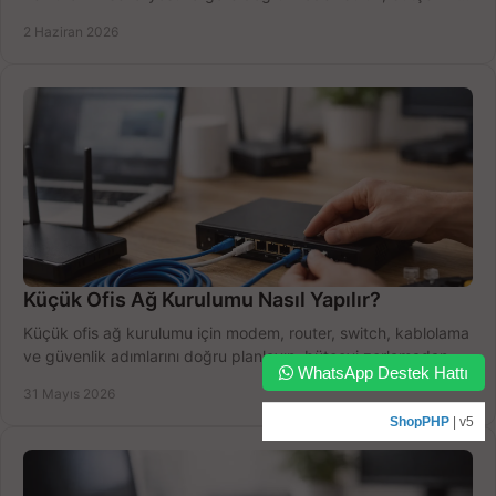
boşa harcamayın.
2 Haziran 2026
Küçük Ofis Ağ Kurulumu Nasıl Yapılır?
Küçük ofis ağ kurulumu için modem, router, switch, kablolama
ve güvenlik adımlarını doğru planlayın, bütçeyi zorlamadan
WhatsApp Destek Hattı
verim alın.
31 Mayıs 2026
ShopPHP
| v5