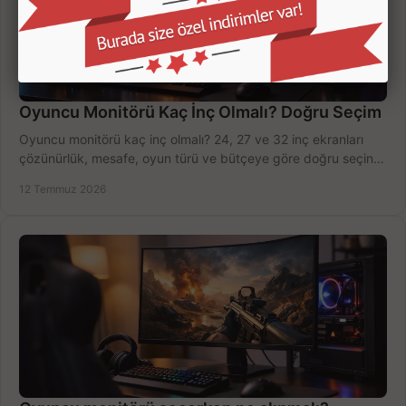
Oyuncu Monitörü Kaç İnç Olmalı? Doğru Seçim
Oyuncu monitörü kaç inç olmalı? 24, 27 ve 32 inç ekranları
çözünürlük, mesafe, oyun türü ve bütçeye göre doğru seçin,
fırsatları değerlendirin, inceleyin.
12 Temmuz 2026