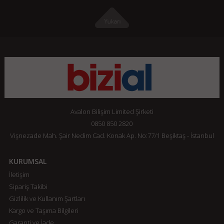
Avalon Bilişim Limited Şirketi
0850 850 2820
Vişnezade Mah. Şair Nedim Cad. Konak Ap. No:77/1 Beşiktaş - İstanbul
KURUMSAL
İletişim
Sipariş Takibi
Gizlilik ve Kullanım Şartları
Kargo ve Taşıma Bilgileri
Garanti ve İade