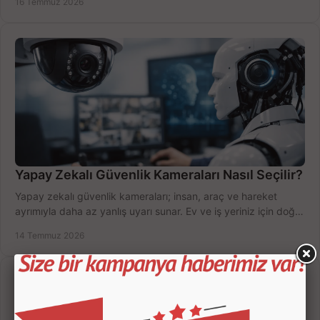
16 Temmuz 2026
Yapay Zekalı Güvenlik Kameraları Nasıl Seçilir?
Yapay zekalı güvenlik kameraları; insan, araç ve hareket
ayrımıyla daha az yanlış uyarı sunar. Ev ve iş yeriniz için doğru
modeli, fiyatı karşılaştırın.
14 Temmuz 2026