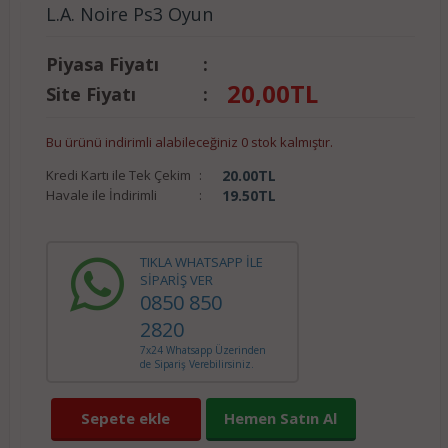
L.A. Noire Ps3 Oyun
Piyasa Fiyatı
:
20,00
TL
Site Fiyatı
:
Bu ürünü indirimli alabileceğiniz 0 stok kalmıştır.
Kredi Kartı ile Tek Çekim
:
20.00
TL
Havale ile İndirimli
:
19.50
TL
TIKLA WHATSAPP İLE
SİPARİŞ VER
0850 850
2820
7x24 Whatsapp Üzerinden
de Sipariş Verebilirsiniz.
Sepete ekle
Hemen Satın Al