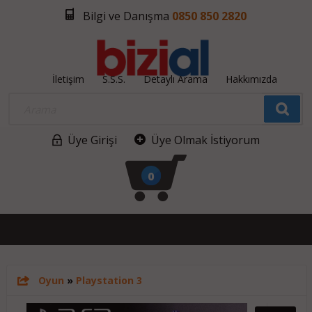
Bilgi ve Danışma
0850 850 2820
İletişim
S.S.S.
Detaylı Arama
Hakkımızda
Üye Girişi
Üye Olmak İstiyorum
0
Oyun
»
Playstation 3