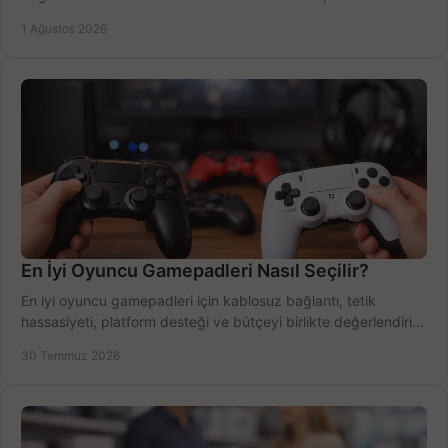
Outlook'u güvenle hemen etkinleştirin.
1 Ağustos 2026
En İyi Oyuncu Gamepadleri Nasıl Seçilir?
En iyi oyuncu gamepadleri için kablosuz bağlantı, tetik
hassasiyeti, platform desteği ve bütçeyi birlikte değerlendirin;
doğru modeli kolayca seçin.
30 Temmuz 2026