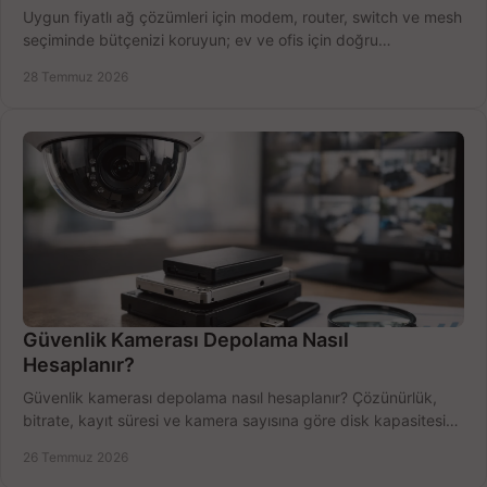
Uygun fiyatlı ağ çözümleri için modem, router, switch ve mesh
seçiminde bütçenizi koruyun; ev ve ofis için doğru
performansı yakalayın. Hızla karşılaştırın.
28 Temmuz 2026
Güvenlik Kamerası Depolama Nasıl
Hesaplanır?
Güvenlik kamerası depolama nasıl hesaplanır? Çözünürlük,
bitrate, kayıt süresi ve kamera sayısına göre disk kapasitesini
doğru belirleyin. Pratik örneklerle.
26 Temmuz 2026