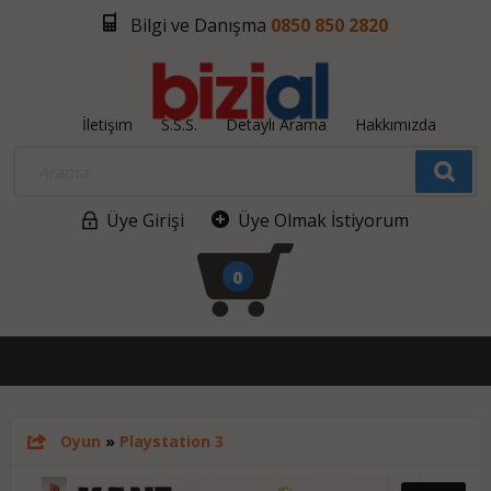
Bilgi ve Danışma
0850 850 2820
İletişim
S.S.S.
Detaylı Arama
Hakkımızda
Üye Girişi
Üye Olmak İstiyorum
0
Oyun
»
Playstation 3