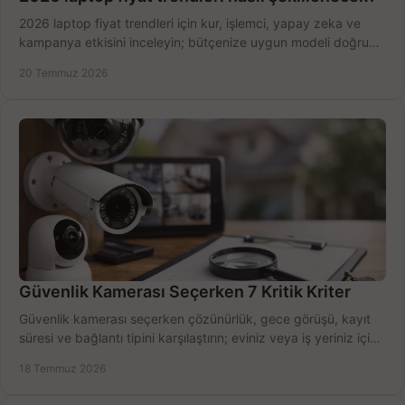
2026 laptop fiyat trendleri için kur, işlemci, yapay zeka ve
kampanya etkisini inceleyin; bütçenize uygun modeli doğru
zamanda seçmenin yollarını görün.
20 Temmuz 2026
Güvenlik Kamerası Seçerken 7 Kritik Kriter
Güvenlik kamerası seçerken çözünürlük, gece görüşü, kayıt
süresi ve bağlantı tipini karşılaştırın; eviniz veya iş yeriniz için
doğru sistemi hemen seçin.
18 Temmuz 2026