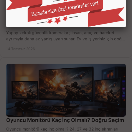
Yapay Zekalı Güvenlik Kameraları Nasıl Seçilir?
Yapay zekalı güvenlik kameraları; insan, araç ve hareket
ayrımıyla daha az yanlış uyarı sunar. Ev ve iş yeriniz için doğru
modeli, fiyatı karşılaştırın.
14 Temmuz 2026
Oyuncu Monitörü Kaç İnç Olmalı? Doğru Seçim
Oyuncu monitörü kaç inç olmalı? 24, 27 ve 32 inç ekranları