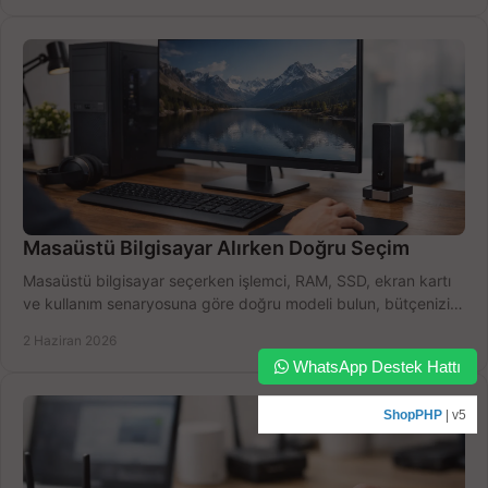
Masaüstü Bilgisayar Alırken Doğru Seçim
Masaüstü bilgisayar seçerken işlemci, RAM, SSD, ekran kartı
ve kullanım senaryosuna göre doğru modeli bulun, bütçenizi
boşa harcamayın.
2 Haziran 2026
WhatsApp Destek Hattı
ShopPHP
| v5