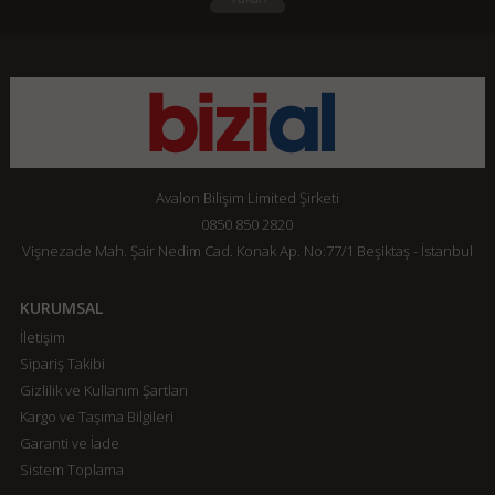
Avalon Bilişim Limited Şirketi
0850 850 2820
Vişnezade Mah. Şair Nedim Cad. Konak Ap. No:77/1 Beşiktaş - İstanbul
KURUMSAL
İletişim
Sipariş Takibi
Gizlilik ve Kullanım Şartları
Kargo ve Taşıma Bilgileri
Garanti ve İade
Sistem Toplama