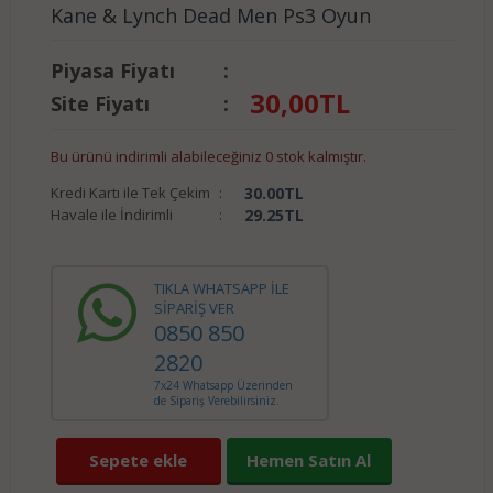
Kane & Lynch Dead Men Ps3 Oyun
Piyasa Fiyatı
:
30,00
TL
Site Fiyatı
:
Bu ürünü indirimli alabileceğiniz 0 stok kalmıştır.
Kredi Kartı ile Tek Çekim
:
30.00
TL
Havale ile İndirimli
:
29.25
TL
TIKLA WHATSAPP İLE
SİPARİŞ VER
0850 850
2820
7x24 Whatsapp Üzerinden
de Sipariş Verebilirsiniz.
Sepete ekle
Hemen Satın Al