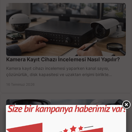
Kamera Kayıt Cihazı İncelemesi Nasıl Yapılır?
Kamera kayıt cihazı incelemesi yaparken kanal sayısı,
çözünürlük, disk kapasitesi ve uzaktan erişimi birlikte
değerlendirin; bütçenizi doğru yönetin.
16 Temmuz 2026