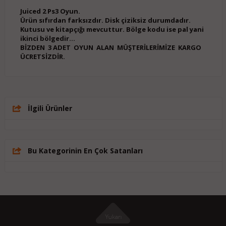
Juiced 2 Ps3 Oyun.
Ürün sıfırdan farksızdır. Disk çiziksiz durumdadır.
Kutusu ve kitapçığı mevcuttur. Bölge kodu ise pal yani
ikinci bölgedir...
BİZDEN 3 ADET OYUN ALAN MÜŞTERİLERİMİZE KARGO
ÜCRETSİZDİR.
İlgili Ürünler
Bu Kategorinin En Çok Satanları