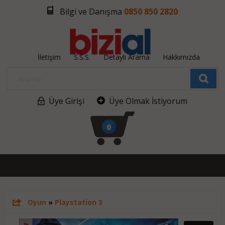
Bilgi ve Danışma
0850 850 2820
İletişim
S.S.S.
Detaylı Arama
Hakkımızda
Üye Girişi
Üye Olmak İstiyorum
0
Oyun
»
Playstation 3