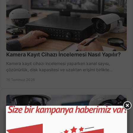
Kamera Kayıt Cihazı İncelemesi Nasıl Yapılır?
Kamera kayıt cihazı incelemesi yaparken kanal sayısı,
çözünürlük, disk kapasitesi ve uzaktan erişimi birlikte
değerlendirin; bütçenizi doğru yönetin.
16 Temmuz 2026