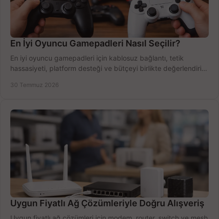
En İyi Oyuncu Gamepadleri Nasıl Seçilir?
En iyi oyuncu gamepadleri için kablosuz bağlantı, tetik
hassasiyeti, platform desteği ve bütçeyi birlikte değerlendirin;
doğru modeli kolayca seçin.
30 Temmuz 2026
Uygun Fiyatlı Ağ Çözümleriyle Doğru Alışveriş
Uygun fiyatlı ağ çözümleri için modem, router, switch ve mesh