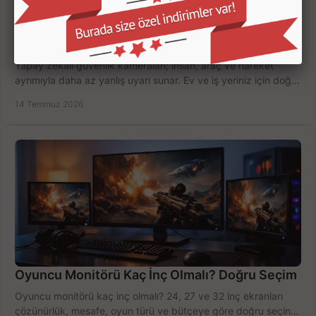
Yapay Zekalı Güvenlik Kameraları Nasıl Seçilir?
Yapay zekalı güvenlik kameraları; insan, araç ve hareket
ayrımıyla daha az yanlış uyarı sunar. Ev ve iş yeriniz için doğru
modeli, fiyatı karşılaştırın.
14 Temmuz 2026
Oyuncu Monitörü Kaç İnç Olmalı? Doğru Seçim
Oyuncu monitörü kaç inç olmalı? 24, 27 ve 32 inç ekranları
çözünürlük, mesafe, oyun türü ve bütçeye göre doğru seçin,