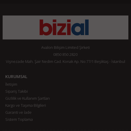
Avalon Bilişim Limited Şirketi
0850 850 2820
Vişnezade Mah. Şair Nedim Cad. Konak Ap. No:77/1 Beşiktaş - İstanbul
KURUMSAL
İletişim
Sipariş Takibi
Gizlilik ve Kullanım Şartları
Kargo ve Taşıma Bilgileri
Garanti ve İade
Sistem Toplama