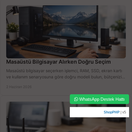
Masaüstü Bilgisayar Alırken Doğru Seçim
Masaüstü bilgisayar seçerken işlemci, RAM, SSD, ekran kartı
ve kullanım senaryosuna göre doğru modeli bulun, bütçenizi
boşa harcamayın.
2 Haziran 2026
WhatsApp Destek Hattı
ShopPHP
| v5