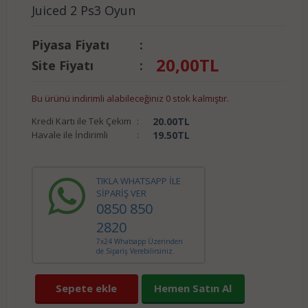
Juiced 2 Ps3 Oyun
Piyasa Fiyatı
:
20,00
TL
Site Fiyatı
:
Bu ürünü indirimli alabileceğiniz 0 stok kalmıştır.
Kredi Kartı ile Tek Çekim
:
20.00
TL
Havale ile İndirimli
:
19.50
TL
TIKLA WHATSAPP İLE
SİPARİŞ VER
0850 850
2820
7x24 Whatsapp Üzerinden
de Sipariş Verebilirsiniz.
Sepete ekle
Hemen Satın Al