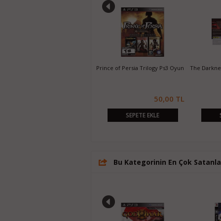
un
God of War Collection Ps3 Oyun
Metal Gear Solid HD Collection Ps
Oyun
30,00 TL
50,00 TL
30,00 TL
KLE
SEPETE EKLE
SEPETE EKLE
Bu Kategorinin En Çok Satanla