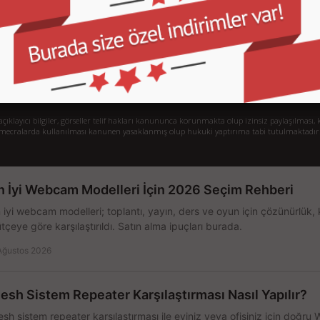
Sipariş Takibi
S.
Gizlilik ve Kullanım Şartları
De
Kargo ve Taşıma Bilgileri
H
Garanti ve İade
Sistem Toplama
77/1 Beşiktaş - İstanbul
klayıcı bilgiler, görseller telif hakları kanununca korunmakta olup izinsiz paylaşılması, k
mecralarda kullanılması kanunen yasaklanmış olup hukuki yaptırıma tabi tutulmaktadır
n İyi Webcam Modelleri İçin 2026 Seçim Rehberi
 iyi webcam modelleri; toplantı, yayın, ders ve oyun için çözünürlük, 
tçeye göre karşılaştırıldı. Satın alma ipuçları burada.
Ağustos 2026
esh Sistem Repeater Karşılaştırması Nasıl Yapılır?
sh sistem repeater karşılaştırması ile eviniz veya ofisiniz için doğru