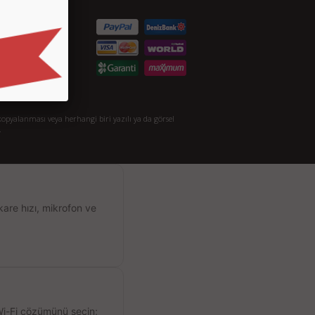
S.S.
taylı Arama
akkımızda
opyalanması veya herhangi biri yazılı ya da görsel
.
kare hızı, mikrofon ve
 Wi-Fi çözümünü seçin;