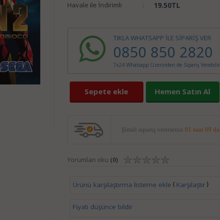
Havale ile İndirimli
:
19.50
TL
TIKLA WHATSAPP İLE SİPARİŞ VER
0850 850 2820
7x24 Whatsapp Üzerinden de Sipariş Verebilir
Sepete ekle
Hemen Satın Al
Şimdi sipariş verirseniz
91 saat 09 d
Yorumları oku
(0)
(
)
Ürünü karşılaştırma listeme ekle
Karşılaştır
Fiyatı düşünce bildir