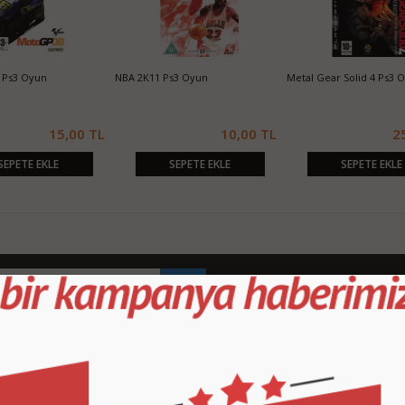
Fifa 14 Ps3 Oyun
Fifa 13 Ps3 Oyun
PES
00 TL
30,00 TL
10,00 TL
SEPETE EKLE
SEPETE EKLE
KURUMSAL
M
İletişim
İl