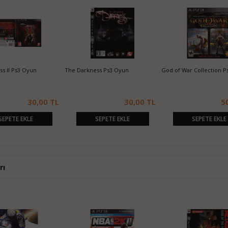
3
Dragon's Dogma Dark Arisen Ps3
Dragon's Dogma Ps3 Oyun
Journey Ps
Oyun
50,00 TL
40,00 TL
SEPETE EKLE
SEPETE EKLE
rı