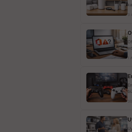
ka
3 
O
Of
ed
1 
E
En
bü
30
U
Uy