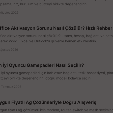
psama, hız, kurulum ve bütçeyi birlikte değerlendirin.
Ağustos 2026
ffice Aktivasyon Sorunu Nasıl Çözülür? Hızlı Rehber
fice aktivasyon sorunu nasıl çözülür? Lisans, hesap, bağlantı ve hata 
erek Word, Excel ve Outlook'u güvenle hemen etkinleştirin.
Ağustos 2026
n İyi Oyuncu Gamepadleri Nasıl Seçilir?
 iyi oyuncu gamepadleri için kablosuz bağlantı, tetik hassasiyeti, pl
tçeyi birlikte değerlendirin; doğru modeli kolayca seçin.
 Temmuz 2026
ygun Fiyatlı Ağ Çözümleriyle Doğru Alışveriş
gun fiyatlı ağ çözümleri için modem, router, switch ve mesh seçimin