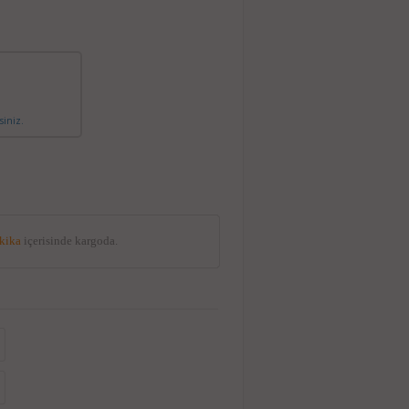
siniz.
akika
içerisinde kargoda.