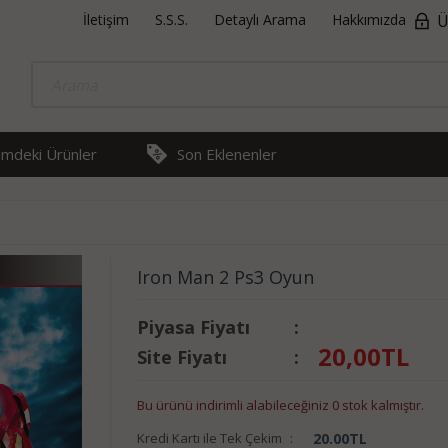
İletişim
S.S.S.
Detaylı Arama
Hakkımızda
Ü
rimdeki Ürünler
Son Eklenenler
Iron Man 2 Ps3 Oyun
Piyasa Fiyatı
:
20,00
TL
Site Fiyatı
:
Bu ürünü indirimli alabileceğiniz 0 stok kalmıştır.
Kredi Kartı ile Tek Çekim
:
20.00
TL