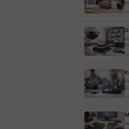
ev
28
G
Gü
sa
26
K
Ka
gü
24
M
Me