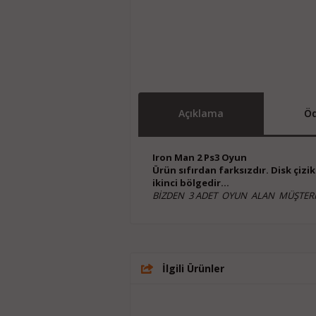
Açıklama
Öd
Iron Man 2 Ps3 Oyun
Ürün sıfırdan farksızdır. Disk çiz
ikinci bölgedir...
BİZDEN 3 ADET OYUN ALAN MÜŞTERİ
İlgili Ürünler