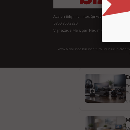
Avalon Bilişim Limited Şirketi
0850 850 2820
Vişnezade Mah. Şair Nedim Cad. Konak Ap. No:
www.bizial.shop bulunan tüm ürün ürünlere ait açı
E
En
bü
5 
M
Me