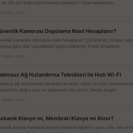
 ve ofis için doğru performansı yakalayın. Hızla karşılaştırın.
 Temmuz 2026
üvenlik Kamerası Depolama Nasıl Hesaplanır?
venlik kamerası depolama nasıl hesaplanır? Çözünürlük, bitrate, kay
yısına göre disk kapasitesini doğru belirleyin. Pratik örneklerle.
 Temmuz 2026
ablosuz Ağ Hızlandırma Teknikleri ile Hızlı Wi-Fi
blosuz ağ hızlandırma teknikleri ile evde, ofiste ve oyun sistemlerinde
çlendirin; doğru ayar ve ekipmanla hızı artırın, hemen bugün.
 Temmuz 2026
ekanik Klavye mi, Membran Klavye mi Alınır?
kanik klavye membran klavye farklarını öğrenin; oyun, ofis, ses seviye