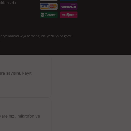
akkımızda
opyalanması veya herhangi biri yazılı ya da görsel
.
a sayısını, kayıt
kare hızı, mikrofon ve