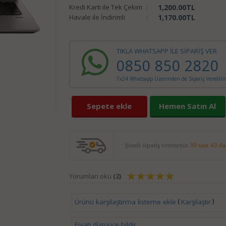
Kredi Kartı ile Tek Çekim
:
1,200.00
TL
Havale ile İndirimli
:
1,170.00
TL
TIKLA WHATSAPP İLE SİPARİŞ VER
0850 850 2820
7x24 Whatsapp Üzerinden de Sipariş Verebilir
Sepete ekle
Hemen Satın Al
Şimdi sipariş verirseniz
30 saat 43 d
Yorumları oku
(2)
(
)
Ürünü karşılaştırma listeme ekle
Karşılaştır
Fiyatı düşünce bildir