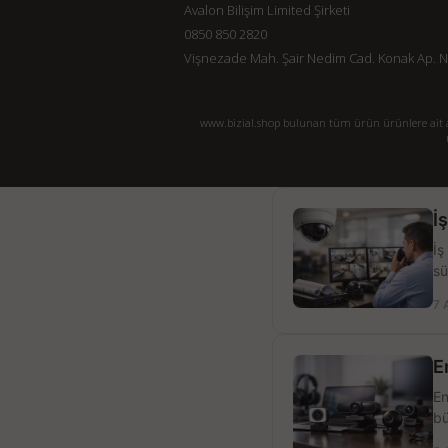
Avalon Bilişim Limited Şirketi
0850 850 2820
Vişnezade Mah. Şair Nedim Cad. Konak Ap. No:
www.bizial.shop bulunan tüm ürün ürünlere ait açı
İ
İş
sü
7 
E
En
bü