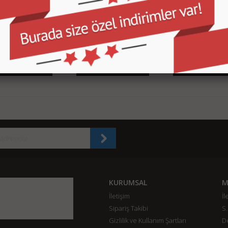
5 3210M 2.5GHz 4GB
HP Probook 430 G2 Intel Core i7
iPad 6.Nesil 9,7 32GB A1
14 Dokunmatik
4510U 2.6GHZ 8GB 500GB R5 M255
Gri
Bilgisayar
15.6" Taşınabilir Bilgisayar
3.100,00 TL
2.500,00 TL
4.55
SEPETE EKLE
SEPETE EKLE
SEPETE EKLE
KURUMSAL
M
İletişim
İl
Sipariş Takibi
S.
Gizlilik ve Kullanım Şartları
De