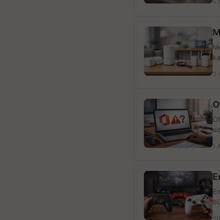
5 
M
Me
ka
3 
O
Of
ed
1 
E
En
bü
30