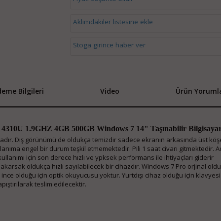
Aklımdakiler listesine ekle
Stoga girince haber ver
eme Bilgileri
Video
Ürün Yorumla
i5 4310U 1.9GHZ 4GB 500GB Windows 7 14" Taşınabilir Bilgisaya
adır. Dış görünümü de oldukça temizdir sadece ekranın arkasında üst köş
anıma engel bir durum teşkil etmemektedir. Pili 1 saat civarı gitmektedir. 
is kullanımı için son derece hızlı ve ypksek performans ile ihtiyaçları giderir
bakarsak oldukça hızlı sayılabilecek bir cihazdır. Windows 7 Pro orjinal ol
ince olduğu için optik okuyucusu yoktur. Yurtdışı cihaz olduğu için klavyesi
ıştırılarak teslim edilecektir.