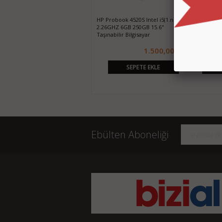
HP Probook 4530S Intel i5(2.nesil)
HP Probook 4520S Intel i5(1.nesil)
Sony Vaio i
2.3GHZ 4GB 500GB 15.6" Taşınabilir
2.26GHZ 6GB 250GB 15.6"
250GB SSD 
Bilgisayar
Taşınabilir Bilgisayar
Taşınabilir 
1.500,00 TL
1.500,00 TL
SEPETE EKLE
SEPETE EKLE
Ebülten Aboneliği