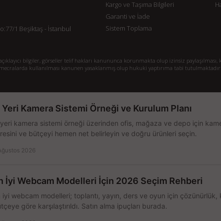
Kargo ve Taşıma Bilgileri
H
Garanti ve İade
Sistem Toplama
77/1 Beşiktaş - İstanbul
klayıcı bilgiler, görseller telif hakları kanununca korunmakta olup izinsiz paylaşılması, k
mecralarda kullanılması kanunen yasaklanmış olup hukuki yaptırıma tabi tutulmaktadır
ş Yeri Kamera Sistemi Örneği ve Kurulum Planı
 yeri kamera sistemi örneği üzerinden ofis, mağaza ve depo için kamer
resini ve bütçeyi hemen net belirleyin ve doğru ürünleri seçin.
Ağustos 2026
n İyi Webcam Modelleri İçin 2026 Seçim Rehberi
 iyi webcam modelleri; toplantı, yayın, ders ve oyun için çözünürlük, 
tçeye göre karşılaştırıldı. Satın alma ipuçları burada.