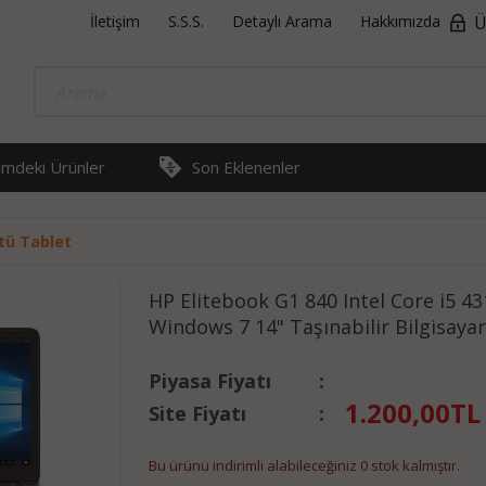
İletişim
S.S.S.
Detaylı Arama
Hakkımızda
Ü
rimdeki Ürünler
Son Eklenenler
tü Tablet
HP Elitebook G1 840 Intel Core i5 
Windows 7 14" Taşınabilir Bilgisayar
Piyasa Fiyatı
:
1.200,00
TL
Site Fiyatı
:
Bu ürünü indirimli alabileceğiniz 0 stok kalmıştır.