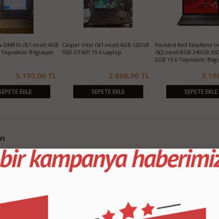
-DM910 i3(7.nesil) 4GB
Casper Intel i5(1.nesil) 6GB 120GB
Packard Bell EasyNote In
Taşınabilir Bilgisayar
SSD GT420 15.6 Laptop
i5(2.nesil) 8GB 240GB S
2GB 15.6 Taşınabilir Bilg
5.150,00 TL
2.600,00 TL
3.10
SEPETE EKLE
SEPETE EKLE
SEPETE EKLE
rı