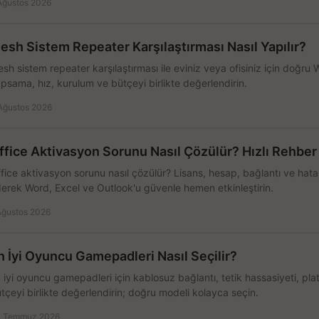
Ağustos 2026
esh Sistem Repeater Karşılaştırması Nasıl Yapılır?
sh sistem repeater karşılaştırması ile eviniz veya ofisiniz için doğru
psama, hız, kurulum ve bütçeyi birlikte değerlendirin.
Ağustos 2026
ffice Aktivasyon Sorunu Nasıl Çözülür? Hızlı Rehber
fice aktivasyon sorunu nasıl çözülür? Lisans, hesap, bağlantı ve hata 
erek Word, Excel ve Outlook'u güvenle hemen etkinleştirin.
Ağustos 2026
n İyi Oyuncu Gamepadleri Nasıl Seçilir?
 iyi oyuncu gamepadleri için kablosuz bağlantı, tetik hassasiyeti, pl
tçeyi birlikte değerlendirin; doğru modeli kolayca seçin.
 Temmuz 2026