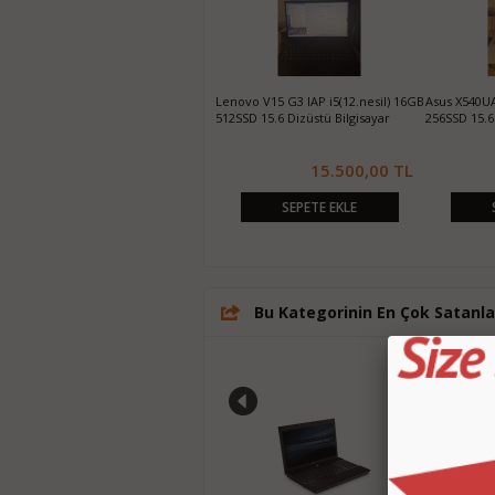
Lenovo V15 G3 IAP i5(12.nesil) 8GB
Lenovo V15 G3 IAP i5(12.nesil) 16GB
Asus X540UA
512SSD 15.6 Dizüstü Bilgisayar
512SSD 15.6 Dizüstü Bilgisayar
256SSD 15.6 
13.500,00 TL
15.500,00 TL
SEPETE EKLE
SEPETE EKLE
Bu Kategorinin En Çok Satanla