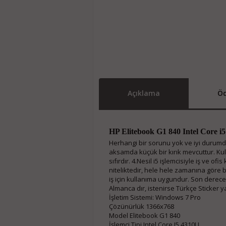
Açıklama
Öd
HP Elitebook G1 840 Intel Core 
Herhangi bir sorunu yok ve iyi durumd
aksamda küçük bir kırık mevcuttur. Kull
sıfırdır. 4.Nesil i5 işlemcisiyle iş ve of
niteliktedir, hele hele zamanına göre 
iş için kullanıma uygundur. Son derece 
Almanca dır, istenirse Türkçe Sticker yap
İşletim Sistemi: Windows 7 Pro
Çözünürlük 1366x768
Model Elitebook G1 840
İşlemci Tipi Intel Core I5 4310U