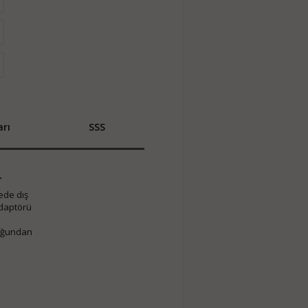
rı
SSS
r
ede dış
Adaptörü
duğundan