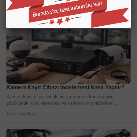
süresi ve bağlantı tipini karşılaştırın; eviniz veya iş yeriniz için
doğru sistemi hemen seçin.
18 Temmuz 2026
Kamera Kayıt Cihazı İncelemesi Nasıl Yapılır?
Kamera kayıt cihazı incelemesi yaparken kanal sayısı,
çözünürlük, disk kapasitesi ve uzaktan erişimi birlikte
değerlendirin; bütçenizi doğru yönetin.
16 Temmuz 2026