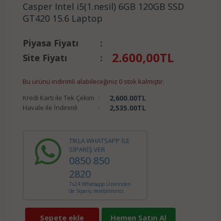
Casper Intel i5(1.nesil) 6GB 120GB SSD
GT420 15.6 Laptop
Piyasa Fiyatı
:
2.600,00
TL
Site Fiyatı
:
Bu ürünü indirimli alabileceğiniz 0 stok kalmıştır.
Kredi Kartı ile Tek Çekim
:
2,600.00
TL
Havale ile İndirimli
:
2,535.00
TL
TIKLA WHATSAPP İLE
SİPARİŞ VER
0850 850
2820
7x24 Whatsapp Üzerinden
de Sipariş Verebilirsiniz.
Sepete ekle
Hemen Satın Al