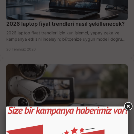
2026 laptop fiyat trendleri nasıl şekillenecek?
2026 laptop fiyat trendleri için kur, işlemci, yapay zeka ve
kampanya etkisini inceleyin; bütçenize uygun modeli doğru
zamanda seçmenin yollarını görün.
20 Temmuz 2026
Güvenlik Kamerası Seçerken 7 Kritik Kriter
Güvenlik kamerası seçerken çözünürlük, gece görüşü, kayıt