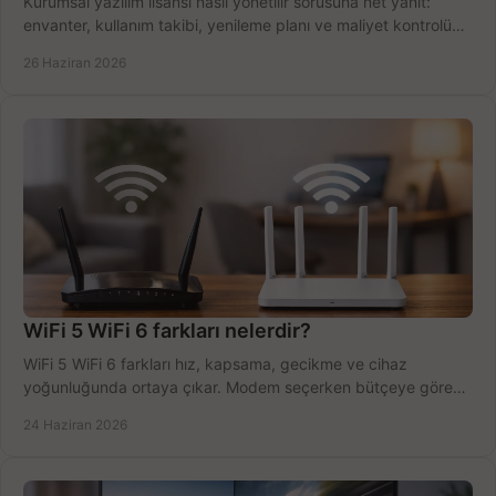
Kurumsal yazılım lisansı nasıl yönetilir sorusuna net yanıt:
envanter, kullanım takibi, yenileme planı ve maliyet kontrolü
tek planda.
26 Haziran 2026
WiFi 5 WiFi 6 farkları nelerdir?
WiFi 5 WiFi 6 farkları hız, kapsama, gecikme ve cihaz
yoğunluğunda ortaya çıkar. Modem seçerken bütçeye göre
doğru kararı verin.
24 Haziran 2026