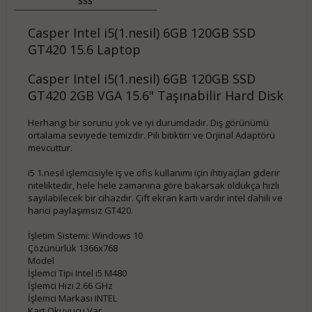
SSS
Casper Intel i5(1.nesil) 6GB 120GB SSD
GT420 15.6 Laptop
Casper Intel i5(1.nesil) 6GB 120GB SSD
GT420 2GB VGA 15.6" Taşınabilir Hard Disk
Herhangi bir sorunu yok ve iyi durumdadır. Dış görünümü
ortalama seviyede temizdir. Pili bitiktirr ve Orjinal Adaptörü
mevcuttur.
i5 1.nesil işlemcisiyle iş ve ofis kullanımı için ihtiyaçları giderir
niteliktedir, hele hele zamanına göre bakarsak oldukça hızlı
sayılabilecek bir cihazdır. Çift ekran kartı vardır intel dahili ve
harici paylaşımsız GT420.
İşletim Sistemi: Windows 10
Çözünürlük 1366x768
Model
İşlemci Tipi Intel i5 M480
İşlemci Hızı 2.66 GHz
İşlemci Markası INTEL
Kart Okuyucu Var