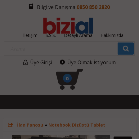
Bilgi ve Danışma
0850 850 2820
İletişim
S.S.S.
Detaylı Arama
Hakkımızda
Üye Girişi
Üye Olmak İstiyorum
0
İlan Panosu
»
Notebook Dizüstü Tablet