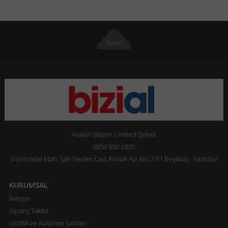
Avalon Bilişim Limited Şirketi
0850 850 2820
Vişnezade Mah. Şair Nedim Cad. Konak Ap. No:77/1 Beşiktaş - İstanbul
KURUMSAL
İletişim
Sipariş Takibi
Gizlilik ve Kullanım Şartları