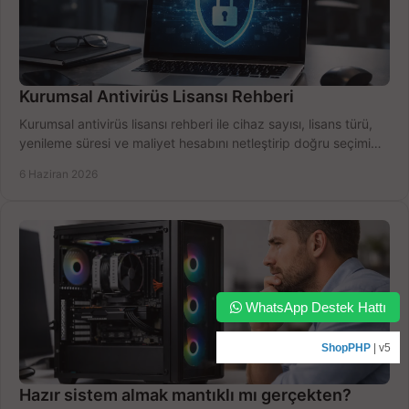
Kurumsal Antivirüs Lisansı Rehberi
Kurumsal antivirüs lisansı rehberi ile cihaz sayısı, lisans türü,
yenileme süresi ve maliyet hesabını netleştirip doğru seçimi
yapın.
6 Haziran 2026
WhatsApp Destek Hattı
ShopPHP
| v5
Hazır sistem almak mantıklı mı gerçekten?