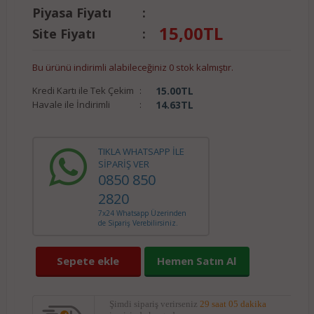
Piyasa Fiyatı
:
15,00
TL
Site Fiyatı
:
Bu ürünü indirimli alabileceğiniz 0 stok kalmıştır.
Kredi Kartı ile Tek Çekim
:
15.00
TL
Havale ile İndirimli
:
14.63
TL
TIKLA WHATSAPP İLE
SİPARİŞ VER
0850 850
2820
7x24 Whatsapp Üzerinden
de Sipariş Verebilirsiniz.
Sepete ekle
Hemen Satın Al
Şimdi sipariş verirseniz
29 saat 05 dakika