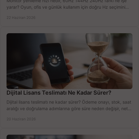
Monitör yenileme hızı nedir, 60Hz 144Hz 240Hz farkı ne işe
yarar? Oyun, ofis ve günlük kullanım için doğru Hz seçimini
net öğrenin.
22 Haziran 2026
Dijital Lisans Teslimatı Ne Kadar Sürer?
Dijital lisans teslimatı ne kadar sürer? Ödeme onayı, stok, saat
aralığı ve doğrulama adımlarına göre süre neden değişir, net
öğrenin.
20 Haziran 2026