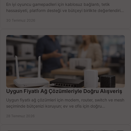
En iyi oyuncu gamepadleri için kablosuz bağlantı, tetik
hassasiyeti, platform desteği ve bütçeyi birlikte değerlendirin;
doğru modeli kolayca seçin.
30 Temmuz 2026
Uygun Fiyatlı Ağ Çözümleriyle Doğru Alışveriş
Uygun fiyatlı ağ çözümleri için modem, router, switch ve mesh
seçiminde bütçenizi koruyun; ev ve ofis için doğru
performansı yakalayın. Hızla karşılaştırın.
28 Temmuz 2026