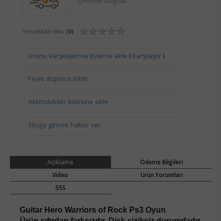
içerisinde kargoda.
Yorumları oku
(0)
(
)
Ürünü karşılaştırma listeme ekle
Karşılaştır
Fiyatı düşünce bildir
Aklımdakiler listesine ekle
Stoga girince haber ver
Açıklama
Ödeme Bilgileri
Video
Ürün Yorumları
SSS
Guitar Hero Warriors of Rock Ps3 Oyun
.
Ürün sıfırdan farksızdır. Disk çiziksiz durumdadır.