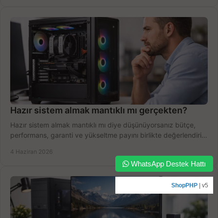
Hazır sistem almak mantıklı mı gerçekten?
Hazır sistem almak mantıklı mı diye düşünüyorsanız bütçe,
performans, garanti ve yükseltme payını birlikte değerlendirin,
doğru seçin.
4 Haziran 2026
WhatsApp Destek Hattı
ShopPHP
| v5