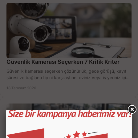
Güvenlik Kamerası Seçerken 7 Kritik Kriter
Güvenlik kamerası seçerken çözünürlük, gece görüşü, kayıt
süresi ve bağlantı tipini karşılaştırın; eviniz veya iş yeriniz için
doğru sistemi hemen seçin.
18 Temmuz 2026