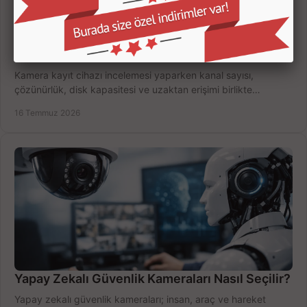
Kamera Kayıt Cihazı İncelemesi Nasıl Yapılır?
Kamera kayıt cihazı incelemesi yaparken kanal sayısı,
çözünürlük, disk kapasitesi ve uzaktan erişimi birlikte
değerlendirin; bütçenizi doğru yönetin.
16 Temmuz 2026
Yapay Zekalı Güvenlik Kameraları Nasıl Seçilir?
Yapay zekalı güvenlik kameraları; insan, araç ve hareket