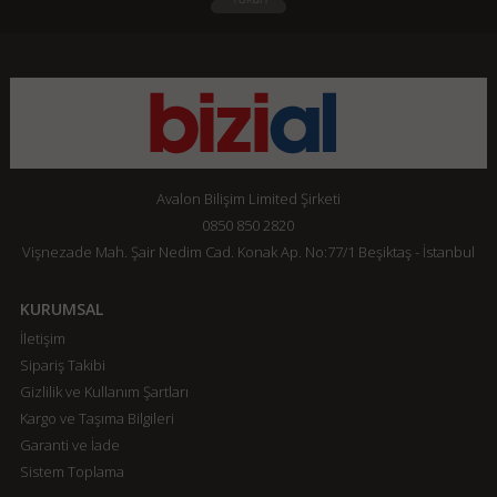
Avalon Bilişim Limited Şirketi
0850 850 2820
Vişnezade Mah. Şair Nedim Cad. Konak Ap. No:77/1 Beşiktaş - İstanbul
KURUMSAL
İletişim
Sipariş Takibi
Gizlilik ve Kullanım Şartları
Kargo ve Taşıma Bilgileri
Garanti ve İade
Sistem Toplama