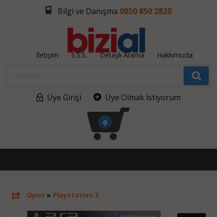
Bilgi ve Danışma
0850 850 2820
İletişim
S.S.S.
Detaylı Arama
Hakkımızda
Üye Girişi
Üye Olmak İstiyorum
0
Oyun
»
Playstation 3