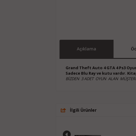
Açıklama
Öd
Grand Theft Auto 4 GTA 4 Ps3 Oyu
Sadece Blu Ray ve kutu vardır. Kitap
BİZDEN 3 ADET OYUN ALAN MÜŞTERİ
İlgili Ürünler