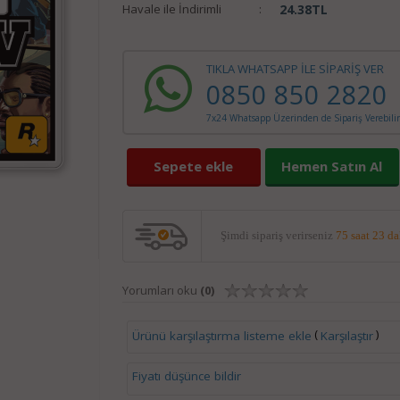
Havale ile İndirimli
:
24.38
TL
TIKLA WHATSAPP İLE SİPARİŞ VER
0850 850 2820
7x24 Whatsapp Üzerinden de Sipariş Verebilir
Sepete ekle
Hemen Satın Al
Şimdi sipariş verirseniz
75 saat 23 d
Yorumları oku
(0)
(
)
Ürünü karşılaştırma listeme ekle
Karşılaştır
Fiyatı düşünce bildir