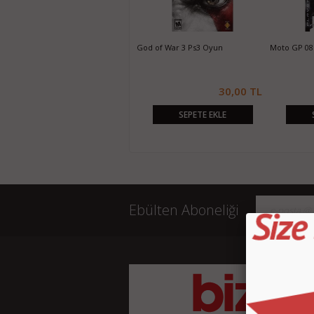
Need For Speed Hot Pursuit Ps3
God of War 3 Ps3 Oyun
Moto GP 08
Oyun
25,00 TL
30,00 TL
SEPETE EKLE
SEPETE EKLE
Ebülten Aboneliği