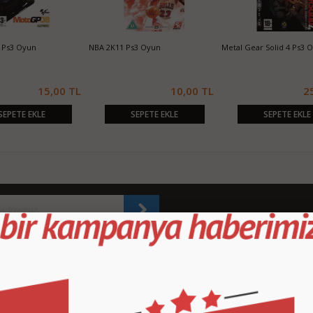
 Ps3 Oyun
NBA 2K11 Ps3 Oyun
Metal Gear Solid 4 Ps3 
15,00 TL
10,00 TL
2
SEPETE EKLE
SEPETE EKLE
SEPETE EKLE
KURUMSAL
M
İletişim
İl
Sipariş Takibi
S.