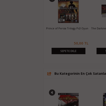
Majin and the Forsaken Kingdom
Prince of Persia Trilogy Ps3 Oyun
The Darknes
Ps3 Oyun
20,00 TL
50,00 TL
SEPETE EKLE
SEPETE EKLE
Bu Kategorinin En Çok Satanla