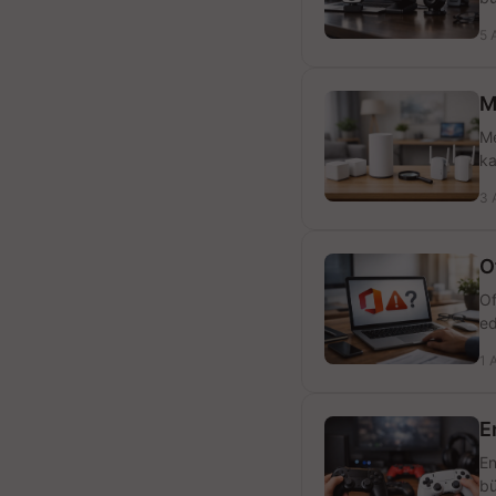
5 
M
Me
ka
3 
O
Of
ed
1 
E
En
bü