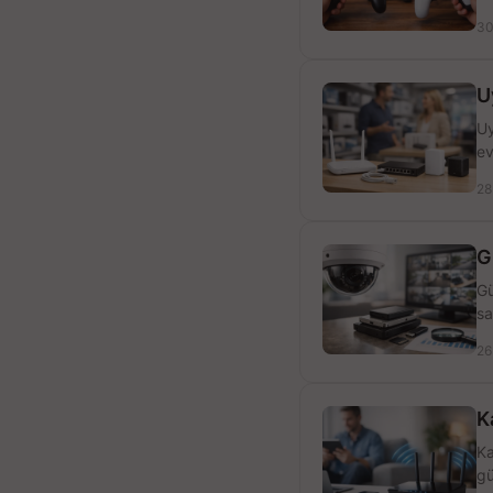
30
U
Uy
ev
28
G
Gü
sa
26
K
Ka
gü