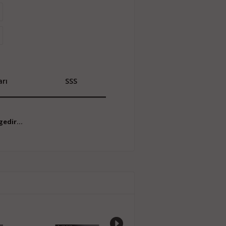
rı
SSS
edir...