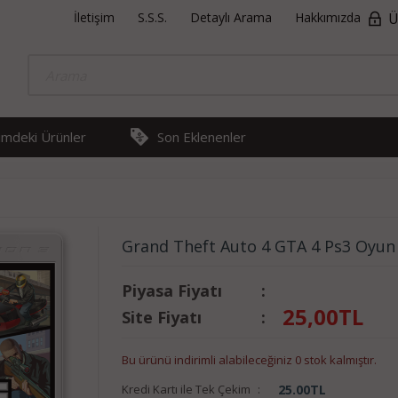
İletişim
S.S.S.
Detaylı Arama
Hakkımızda
Ü
rimdeki Ürünler
Son Eklenenler
Grand Theft Auto 4 GTA 4 Ps3 Oyun
Piyasa Fiyatı
:
25,00
TL
Site Fiyatı
:
Bu ürünü indirimli alabileceğiniz 0 stok kalmıştır.
Kredi Kartı ile Tek Çekim
:
25.00
TL