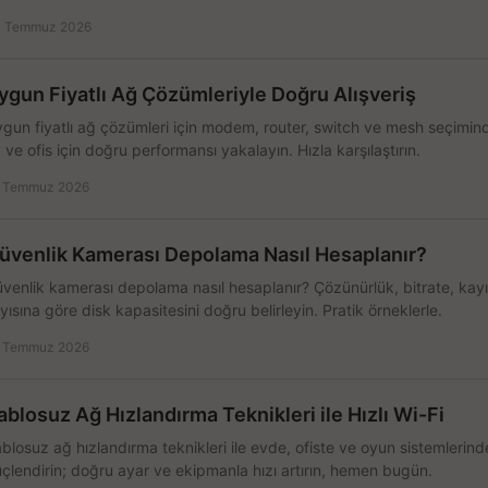
 Temmuz 2026
ygun Fiyatlı Ağ Çözümleriyle Doğru Alışveriş
gun fiyatlı ağ çözümleri için modem, router, switch ve mesh seçimin
 ve ofis için doğru performansı yakalayın. Hızla karşılaştırın.
 Temmuz 2026
üvenlik Kamerası Depolama Nasıl Hesaplanır?
venlik kamerası depolama nasıl hesaplanır? Çözünürlük, bitrate, kay
yısına göre disk kapasitesini doğru belirleyin. Pratik örneklerle.
 Temmuz 2026
ablosuz Ağ Hızlandırma Teknikleri ile Hızlı Wi-Fi
blosuz ağ hızlandırma teknikleri ile evde, ofiste ve oyun sistemlerinde
çlendirin; doğru ayar ve ekipmanla hızı artırın, hemen bugün.