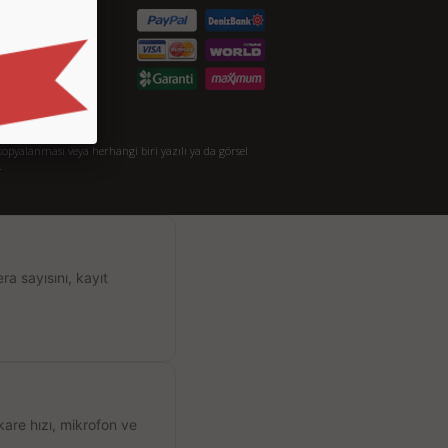
taylı Arama
akkımızda
opyalanması veya herhangi biri yazılı ya da görsel
.
a sayısını, kayıt
kare hızı, mikrofon ve