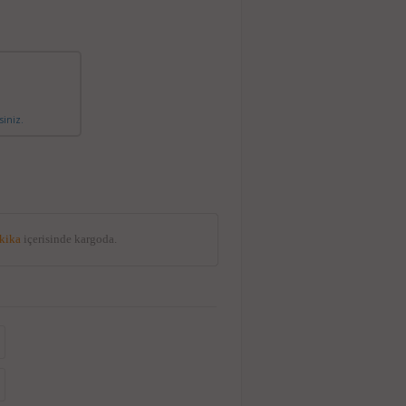
siniz.
akika
içerisinde kargoda.