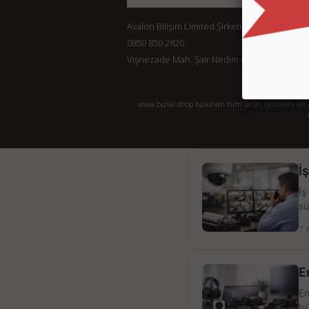
Avalon Bilişim Limited Şirketi
0850 850 2820
Vişnezade Mah. Şair Nedim Cad. Konak Ap. No:
www.bizial.shop bulunan tüm ürün ürünlere ait açı
İ
İş
sü
7 
E
En
bü