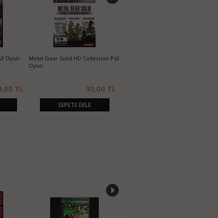
s3 Oyun
Metal Gear Solid HD Collection Ps3
Dragon's Dogma Dark Arisen Ps3
D
Oyun
Oyun
0,00 TL
30,00 TL
50,00 TL
SEPETE EKLE
SEPETE EKLE