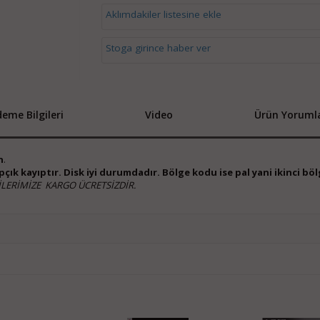
Aklımdakiler listesine ekle
Stoga girince haber ver
eme Bilgileri
Video
Ürün Yorumla
n
.
çık kayıptır. Disk iyi durumdadır. Bölge kodu ise pal yani ikinci bölg
LERİMİZE KARGO ÜCRETSİZDİR.