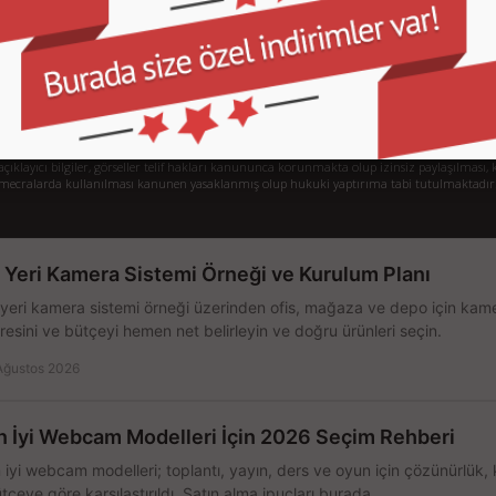
Gizlilik ve Kullanım Şartları
De
Kargo ve Taşıma Bilgileri
H
Garanti ve İade
Sistem Toplama
77/1 Beşiktaş - İstanbul
klayıcı bilgiler, görseller telif hakları kanununca korunmakta olup izinsiz paylaşılması, k
mecralarda kullanılması kanunen yasaklanmış olup hukuki yaptırıma tabi tutulmaktadır
ş Yeri Kamera Sistemi Örneği ve Kurulum Planı
 yeri kamera sistemi örneği üzerinden ofis, mağaza ve depo için kamer
resini ve bütçeyi hemen net belirleyin ve doğru ürünleri seçin.
Ağustos 2026
n İyi Webcam Modelleri İçin 2026 Seçim Rehberi
 iyi webcam modelleri; toplantı, yayın, ders ve oyun için çözünürlük, 
tçeye göre karşılaştırıldı. Satın alma ipuçları burada.