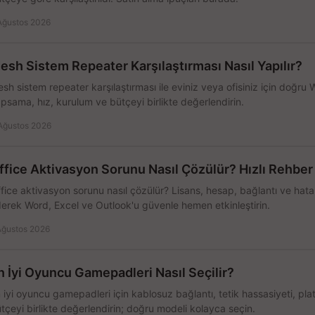
Ağustos 2026
esh Sistem Repeater Karşılaştırması Nasıl Yapılır?
sh sistem repeater karşılaştırması ile eviniz veya ofisiniz için doğru
psama, hız, kurulum ve bütçeyi birlikte değerlendirin.
Ağustos 2026
ffice Aktivasyon Sorunu Nasıl Çözülür? Hızlı Rehber
fice aktivasyon sorunu nasıl çözülür? Lisans, hesap, bağlantı ve hata 
erek Word, Excel ve Outlook'u güvenle hemen etkinleştirin.
Ağustos 2026
n İyi Oyuncu Gamepadleri Nasıl Seçilir?
 iyi oyuncu gamepadleri için kablosuz bağlantı, tetik hassasiyeti, pl
tçeyi birlikte değerlendirin; doğru modeli kolayca seçin.