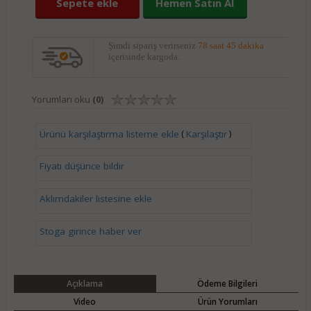
Sepete ekle
Hemen Satın Al
Şimdi sipariş verirseniz
78 saat 45 dakika
içerisinde kargoda.
Yorumları oku
(0)
(
)
Ürünü karşılaştırma listeme ekle
Karşılaştır
Fiyatı düşünce bildir
Aklımdakiler listesine ekle
Stoga girince haber ver
Açıklama
Ödeme Bilgileri
Video
Ürün Yorumları