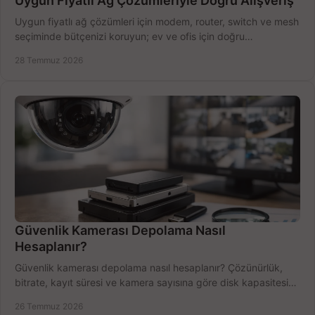
Uygun Fiyatlı Ağ Çözümleriyle Doğru Alışveriş
Uygun fiyatlı ağ çözümleri için modem, router, switch ve mesh
seçiminde bütçenizi koruyun; ev ve ofis için doğru
performansı yakalayın. Hızla karşılaştırın.
28 Temmuz 2026
Güvenlik Kamerası Depolama Nasıl
Hesaplanır?
Güvenlik kamerası depolama nasıl hesaplanır? Çözünürlük,
bitrate, kayıt süresi ve kamera sayısına göre disk kapasitesini
doğru belirleyin. Pratik örneklerle.
26 Temmuz 2026