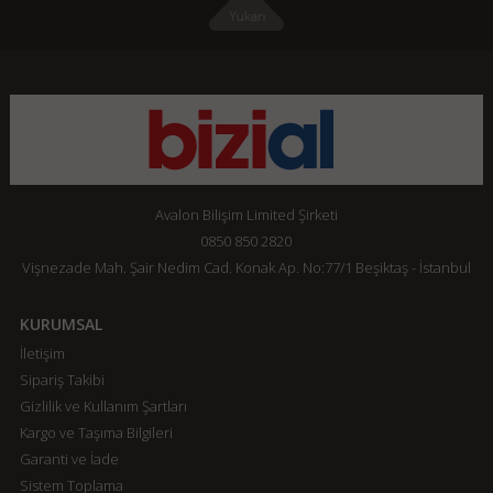
Avalon Bilişim Limited Şirketi
0850 850 2820
Vişnezade Mah. Şair Nedim Cad. Konak Ap. No:77/1 Beşiktaş - İstanbul
KURUMSAL
İletişim
Sipariş Takibi
Gizlilik ve Kullanım Şartları
Kargo ve Taşıma Bilgileri
Garanti ve İade
Sistem Toplama