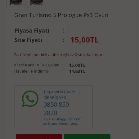
Gran Turismo 5 Prologue Ps3 Oyun
Piyasa Fiyatı
:
15,00
TL
Site Fiyatı
:
Bu ürünü indirimli alabileceğiniz 0 stok kalmıştır.
Kredi Kartı ile Tek Çekim
:
15.00
TL
Havale ile İndirimli
:
14.63
TL
TIKLA WHATSAPP İLE
SİPARİŞ VER
0850 850
2820
7x24 Whatsapp Üzerinden
de Sipariş Verebilirsiniz.