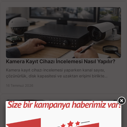
Kamera Kayıt Cihazı İncelemesi Nasıl Yapılır?
Kamera kayıt cihazı incelemesi yaparken kanal sayısı,
çözünürlük, disk kapasitesi ve uzaktan erişimi birlikte
değerlendirin; bütçenizi doğru yönetin.
16 Temmuz 2026