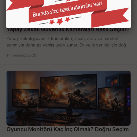
Yapay Zekalı Güvenlik Kameraları Nasıl Seçilir?
Yapay zekalı güvenlik kameraları; insan, araç ve hareket
ayrımıyla daha az yanlış uyarı sunar. Ev ve iş yeriniz için doğru
modeli, fiyatı karşılaştırın.
14 Temmuz 2026
Oyuncu Monitörü Kaç İnç Olmalı? Doğru Seçim