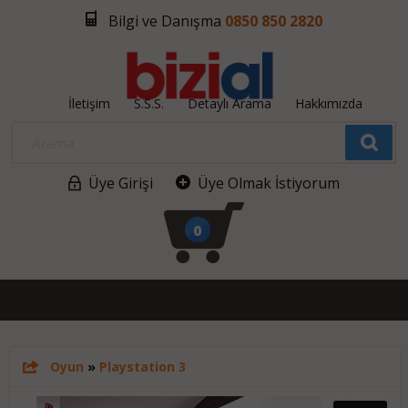
Bilgi ve Danışma
0850 850 2820
İletişim
S.S.S.
Detaylı Arama
Hakkımızda
Üye Girişi
Üye Olmak İstiyorum
0
Oyun
»
Playstation 3