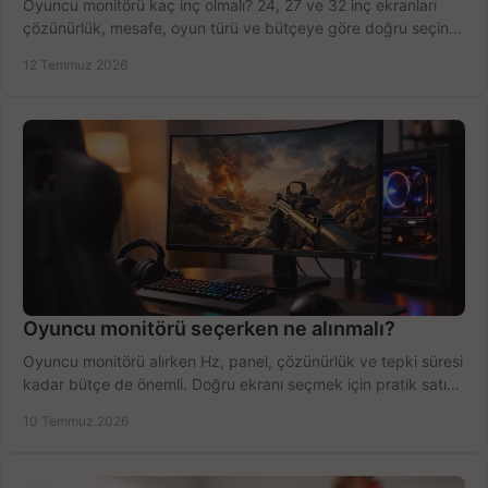
Oyuncu monitörü kaç inç olmalı? 24, 27 ve 32 inç ekranları
çözünürlük, mesafe, oyun türü ve bütçeye göre doğru seçin,
fırsatları değerlendirin, inceleyin.
12 Temmuz 2026
Oyuncu monitörü seçerken ne alınmalı?
Oyuncu monitörü alırken Hz, panel, çözünürlük ve tepki süresi
kadar bütçe de önemli. Doğru ekranı seçmek için pratik satın
alma rehberi.
10 Temmuz 2026