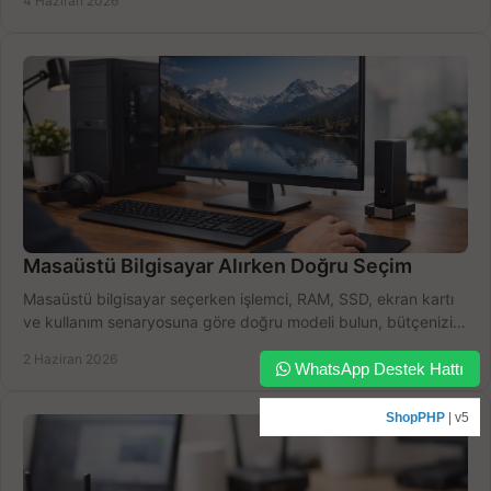
4 Haziran 2026
Masaüstü Bilgisayar Alırken Doğru Seçim
Masaüstü bilgisayar seçerken işlemci, RAM, SSD, ekran kartı
ve kullanım senaryosuna göre doğru modeli bulun, bütçenizi
boşa harcamayın.
2 Haziran 2026
WhatsApp Destek Hattı
ShopPHP
| v5