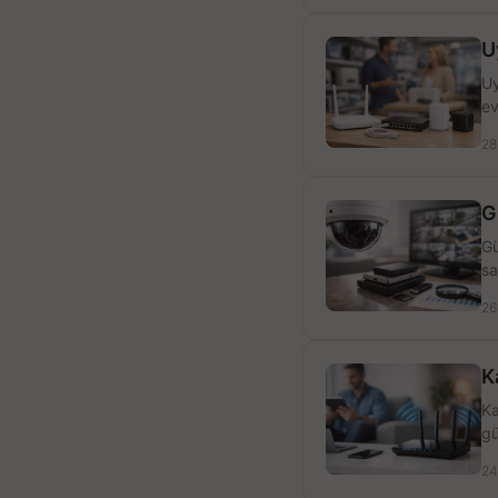
U
Uy
ev
28
G
Gü
sa
26
K
Ka
gü
24