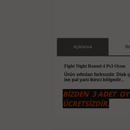
Açıklama
Öd
Fight Night Round 4 Ps3 Oyun
Ürün sıfırdan farksızdır. Disk
ise pal yani ikinci bölgedir...
BİZDEN 3 ADET O
ÜCRETSİZDİR.