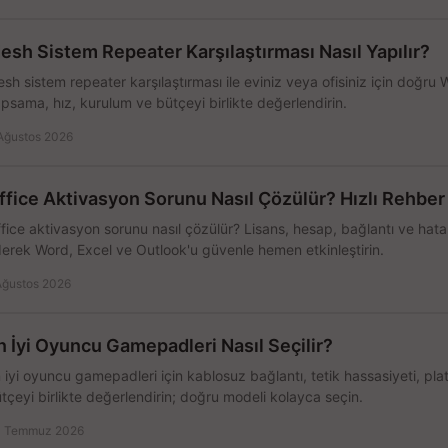
esh Sistem Repeater Karşılaştırması Nasıl Yapılır?
sh sistem repeater karşılaştırması ile eviniz veya ofisiniz için doğru
psama, hız, kurulum ve bütçeyi birlikte değerlendirin.
Ağustos 2026
ffice Aktivasyon Sorunu Nasıl Çözülür? Hızlı Rehber
fice aktivasyon sorunu nasıl çözülür? Lisans, hesap, bağlantı ve hata 
erek Word, Excel ve Outlook'u güvenle hemen etkinleştirin.
Ağustos 2026
n İyi Oyuncu Gamepadleri Nasıl Seçilir?
 iyi oyuncu gamepadleri için kablosuz bağlantı, tetik hassasiyeti, pl
tçeyi birlikte değerlendirin; doğru modeli kolayca seçin.
 Temmuz 2026