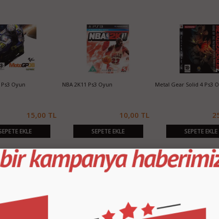
 Ps3 Oyun
NBA 2K11 Ps3 Oyun
Metal Gear Solid 4 Ps3 
15,00 TL
10,00 TL
2
SEPETE EKLE
SEPETE EKLE
SEPETE EKLE