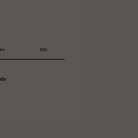
rı
SSS
odu