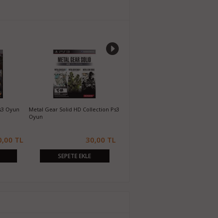
s3 Oyun
Metal Gear Solid HD Collection Ps3
Dragon's Dogma Dark Arisen Ps3
D
Oyun
Oyun
0,00 TL
30,00 TL
50,00 TL
SEPETE EKLE
SEPETE EKLE