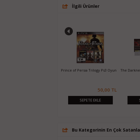
İlgili Ürünler
Majin and the Forsaken Kingdom
Prince of Persia Trilogy Ps3 Oyun
The Darknes
Ps3 Oyun
20,00 TL
50,00 TL
SEPETE EKLE
SEPETE EKLE
Bu Kategorinin En Çok Satanla