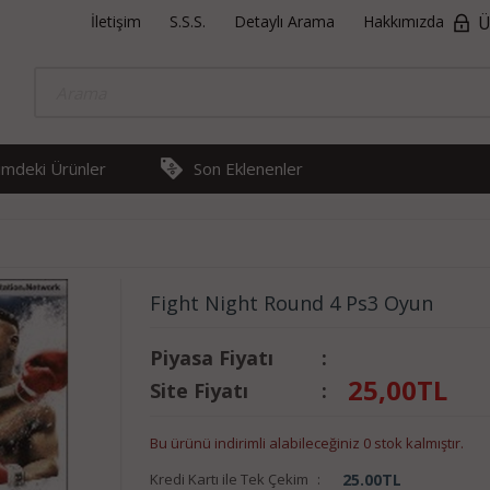
İletişim
S.S.S.
Detaylı Arama
Hakkımızda
Ü
rimdeki Ürünler
Son Eklenenler
Fight Night Round 4 Ps3 Oyun
Piyasa Fiyatı
:
25,00
TL
Site Fiyatı
:
Bu ürünü indirimli alabileceğiniz 0 stok kalmıştır.
Kredi Kartı ile Tek Çekim
:
25.00
TL