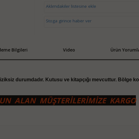
Aklımdakiler listesine ekle
Stoga girince haber ver
eme Bilgileri
Video
Ürün Yorumla
 çiziksiz durumdadır. Kutusu ve kitapçığı mevcuttur. Bölge k
YUN ALAN MÜŞTERİLERİMİZE KARGO