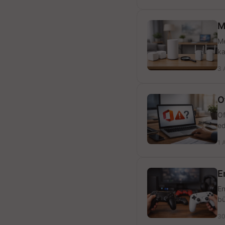
M
Me
ka
3 
O
Of
ed
1 
E
En
bü
30