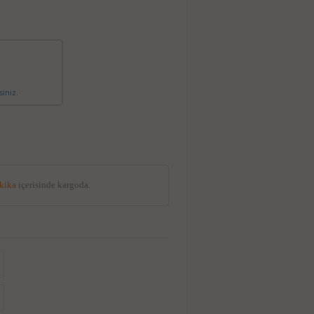
siniz.
akika
içerisinde kargoda.