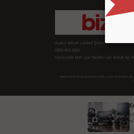
Avalon Bilişim Limited Şirketi
0850 850 2820
Vişnezade Mah. Şair Nedim Cad. Konak Ap. No:
www.bizial.shop bulunan tüm ürün ürünlere ait açı
E
En
bü
5 