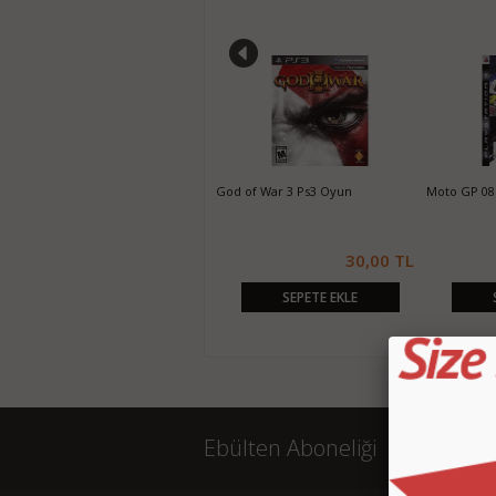
Need For Speed Hot Pursuit Ps3
God of War 3 Ps3 Oyun
Moto GP 08
Oyun
25,00 TL
30,00 TL
SEPETE EKLE
SEPETE EKLE
Ebülten Aboneliği