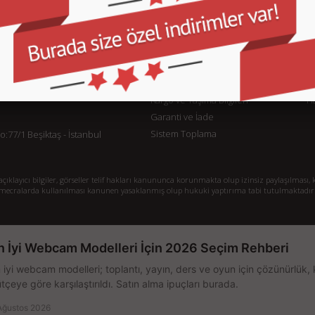
KURUMSAL
M
İletişim
İl
Sipariş Takibi
S.
Gizlilik ve Kullanım Şartları
De
Kargo ve Taşıma Bilgileri
H
Garanti ve İade
Sistem Toplama
77/1 Beşiktaş - İstanbul
klayıcı bilgiler, görseller telif hakları kanununca korunmakta olup izinsiz paylaşılması, k
mecralarda kullanılması kanunen yasaklanmış olup hukuki yaptırıma tabi tutulmaktadır
n İyi Webcam Modelleri İçin 2026 Seçim Rehberi
 iyi webcam modelleri; toplantı, yayın, ders ve oyun için çözünürlük, 
tçeye göre karşılaştırıldı. Satın alma ipuçları burada.
Ağustos 2026