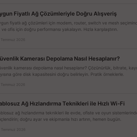
ygun Fiyatlı Ağ Çözümleriyle Doğru Alışveriş
gun fiyatlı ağ çözümleri için modem, router, switch ve mesh seçimin
 ve ofis için doğru performansı yakalayın. Hızla karşılaştırın.
 Temmuz 2026
üvenlik Kamerası Depolama Nasıl Hesaplanır?
venlik kamerası depolama nasıl hesaplanır? Çözünürlük, bitrate, kay
yısına göre disk kapasitesini doğru belirleyin. Pratik örneklerle.
 Temmuz 2026
ablosuz Ağ Hızlandırma Teknikleri ile Hızlı Wi-Fi
blosuz ağ hızlandırma teknikleri ile evde, ofiste ve oyun sistemlerinde
çlendirin; doğru ayar ve ekipmanla hızı artırın, hemen bugün.
 Temmuz 2026