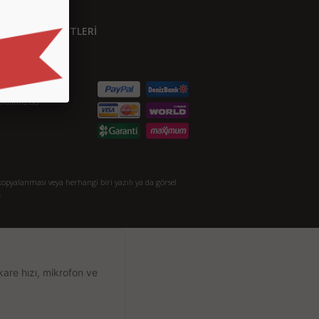
ÜŞTERİ HİZMETLERİ
etişim
S.S.
taylı Arama
akkımızda
opyalanması veya herhangi biri yazılı ya da görsel
.
kare hızı, mikrofon ve