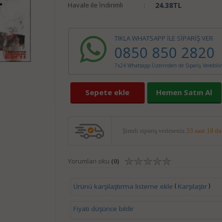
Havale ile İndirimli
:
24.38
TL
TIKLA WHATSAPP İLE SİPARİŞ VER
0850 850 2820
7x24 Whatsapp Üzerinden de Sipariş Verebilir
Sepete ekle
Hemen Satın Al
Şimdi sipariş verirseniz
33 saat 18 d
Yorumları oku
(0)
(
)
Ürünü karşılaştırma listeme ekle
Karşılaştır
Fiyatı düşünce bildir