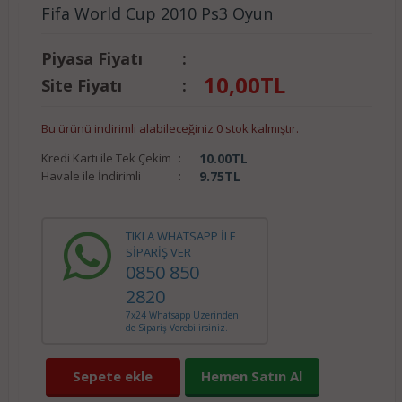
Fifa World Cup 2010 Ps3 Oyun
Piyasa Fiyatı
:
10,00
TL
Site Fiyatı
:
Bu ürünü indirimli alabileceğiniz 0 stok kalmıştır.
Kredi Kartı ile Tek Çekim
:
10.00
TL
Havale ile İndirimli
:
9.75
TL
TIKLA WHATSAPP İLE
SİPARİŞ VER
0850 850
2820
7x24 Whatsapp Üzerinden
de Sipariş Verebilirsiniz.
Sepete ekle
Hemen Satın Al