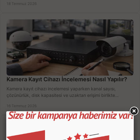
18 Temmuz 2026
Kamera Kayıt Cihazı İncelemesi Nasıl Yapılır?
Kamera kayıt cihazı incelemesi yaparken kanal sayısı,
çözünürlük, disk kapasitesi ve uzaktan erişimi birlikte
değerlendirin; bütçenizi doğru yönetin.
16 Temmuz 2026