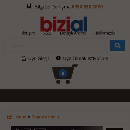
Bilgi ve Danışma
0850 850 2820
İletişim
S.S.S.
Detaylı Arama
Hakkımızda
Üye Girişi
Üye Olmak İstiyorum
0
Oyun
»
Playstation 3