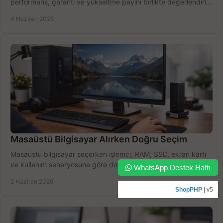
performans, garanti ve yükseltme payını birlikte değerlendirin,
doğru seçin.
4 Haziran 2026
Masaüstü Bilgisayar Alırken Doğru Seçim
Masaüstü bilgisayar seçerken işlemci, RAM, SSD, ekran kartı
ve kullanım senaryosuna göre doğru modeli bulun, bütçenizi
WhatsApp Destek Hattı
boşa harcamayın.
2 Haziran 2026
ShopPHP
| v5