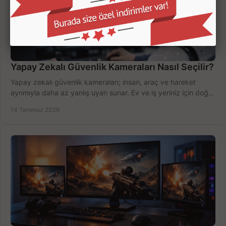
Yapay Zekalı Güvenlik Kameraları Nasıl Seçilir?
Yapay zekalı güvenlik kameraları; insan, araç ve hareket
ayrımıyla daha az yanlış uyarı sunar. Ev ve iş yeriniz için doğru
modeli, fiyatı karşılaştırın.
14 Temmuz 2026