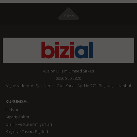
Avalon Bilişim Limited Şirketi
0850 850 2820
Vişnezade Mah. Şair Nedim Cad. Konak Ap. No:77/1 Beşiktaş - İstanbul
KURUMSAL
İletişim
Sipariş Takibi
Gizlilik ve Kullanım Şartları
Kargo ve Taşıma Bilgileri