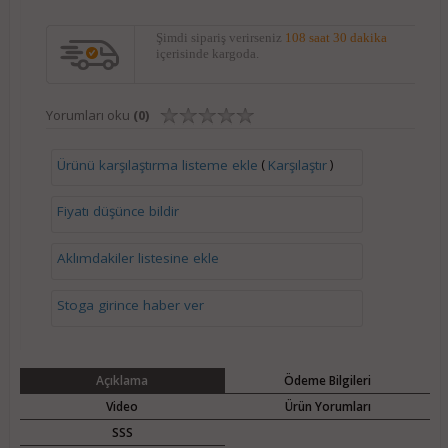
Şimdi sipariş verirseniz
108 saat 30 dakika
içerisinde kargoda.
Yorumları oku
(0)
(
)
Ürünü karşılaştırma listeme ekle
Karşılaştır
Fiyatı düşünce bildir
Aklımdakiler listesine ekle
Stoga girince haber ver
Açıklama
Ödeme Bilgileri
Video
Ürün Yorumları
SSS