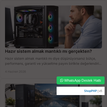
Hazır sistem almak mantıklı mı gerçekten?
Hazır sistem almak mantıklı mı diye düşünüyorsanız bütçe,
performans, garanti ve yükseltme payını birlikte değerlendirin,
doğru seçin.
4 Haziran 2026
WhatsApp Destek Hattı
ShopPHP
| v5