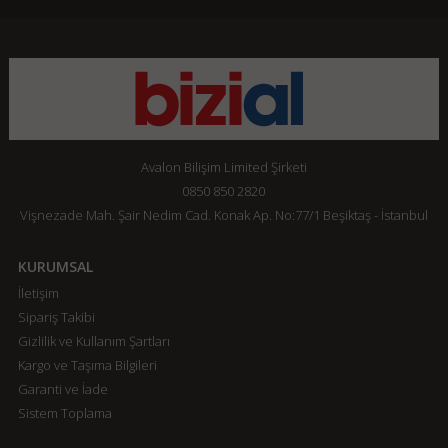
Avalon Bilişim Limited Şirketi
0850 850 2820
Vişnezade Mah. Şair Nedim Cad. Konak Ap. No:77/1 Beşiktaş - İstanbul
KURUMSAL
İletişim
Sipariş Takibi
Gizlilik ve Kullanım Şartları
Kargo ve Taşıma Bilgileri
Garanti ve İade
Sistem Toplama