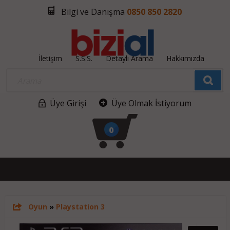
Bilgi ve Danışma
0850 850 2820
İletişim
S.S.S.
Detaylı Arama
Hakkımızda
Üye Girişi
Üye Olmak İstiyorum
0
Oyun
»
Playstation 3