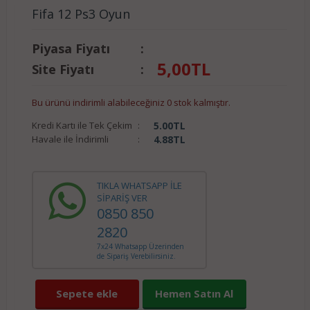
Fifa 12 Ps3 Oyun
Piyasa Fiyatı
:
5,00
TL
Site Fiyatı
:
Bu ürünü indirimli alabileceğiniz 0 stok kalmıştır.
Kredi Kartı ile Tek Çekim
:
5.00
TL
Havale ile İndirimli
:
4.88
TL
TIKLA WHATSAPP İLE
SİPARİŞ VER
0850 850
2820
7x24 Whatsapp Üzerinden
de Sipariş Verebilirsiniz.
Sepete ekle
Hemen Satın Al