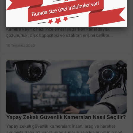
Kamera Kayıt Cihazı İncelemesi Nasıl Yapılır?
Kamera kayıt cihazı incelemesi yaparken kanal sayısı,
çözünürlük, disk kapasitesi ve uzaktan erişimi birlikte
değerlendirin; bütçenizi doğru yönetin.
16 Temmuz 2026
Yapay Zekalı Güvenlik Kameraları Nasıl Seçilir?
Yapay zekalı güvenlik kameraları; insan, araç ve hareket
ayrımıyla daha az yanlış uyarı sunar. Ev ve iş yeriniz için doğru