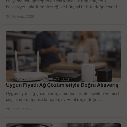
En iyi oyuncu gamepadleri için kablosuz bağlantı, tetik
hassasiyeti, platform desteği ve bütçeyi birlikte değerlendirin;
doğru modeli kolayca seçin.
30 Temmuz 2026
Uygun Fiyatlı Ağ Çözümleriyle Doğru Alışveriş
Uygun fiyatlı ağ çözümleri için modem, router, switch ve mesh
seçiminde bütçenizi koruyun; ev ve ofis için doğru
performansı yakalayın. Hızla karşılaştırın.
28 Temmuz 2026