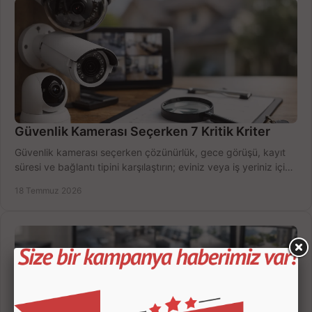
Güvenlik Kamerası Seçerken 7 Kritik Kriter
Güvenlik kamerası seçerken çözünürlük, gece görüşü, kayıt
süresi ve bağlantı tipini karşılaştırın; eviniz veya iş yeriniz için
doğru sistemi hemen seçin.
18 Temmuz 2026