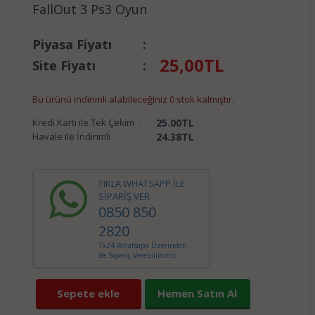
FallOut 3 Ps3 Oyun
Piyasa Fiyatı
:
25,00
TL
Site Fiyatı
:
Bu ürünü indirimli alabileceğiniz 0 stok kalmıştır.
Kredi Kartı ile Tek Çekim
:
25.00
TL
Havale ile İndirimli
:
24.38
TL
TIKLA WHATSAPP İLE
SİPARİŞ VER
0850 850
2820
7x24 Whatsapp Üzerinden
de Sipariş Verebilirsiniz.
Sepete ekle
Hemen Satın Al