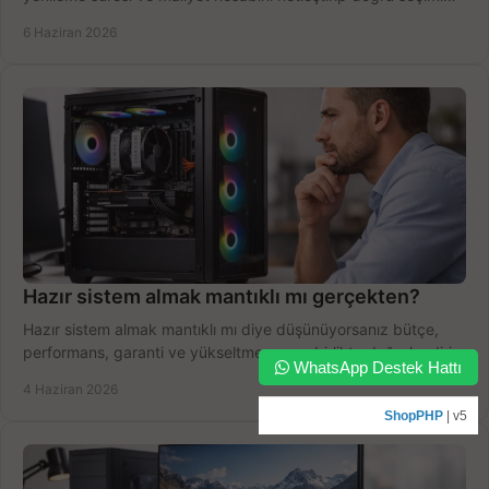
yapın.
6 Haziran 2026
Hazır sistem almak mantıklı mı gerçekten?
Hazır sistem almak mantıklı mı diye düşünüyorsanız bütçe,
performans, garanti ve yükseltme payını birlikte değerlendirin,
WhatsApp Destek Hattı
doğru seçin.
4 Haziran 2026
ShopPHP
| v5