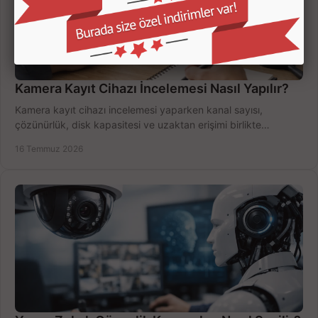
Kamera Kayıt Cihazı İncelemesi Nasıl Yapılır?
Kamera kayıt cihazı incelemesi yaparken kanal sayısı,
çözünürlük, disk kapasitesi ve uzaktan erişimi birlikte
değerlendirin; bütçenizi doğru yönetin.
16 Temmuz 2026