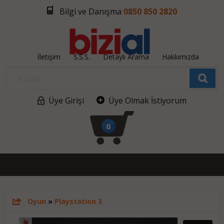
Bilgi ve Danışma
0850 850 2820
İletişim
S.S.S.
Detaylı Arama
Hakkımızda
Üye Girişi
Üye Olmak İstiyorum
0
Oyun
»
Playstation 3