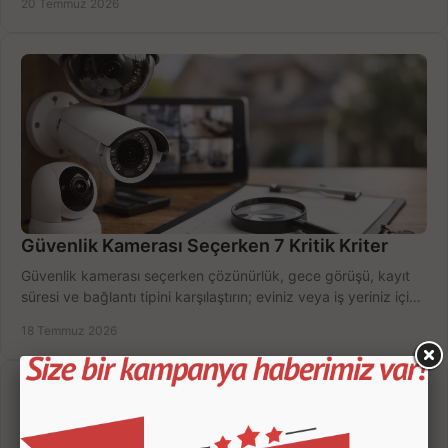
20 Temmuz 2026
Güvenlik Kamerası Seçerken 7 Kritik Kriter
Güvenlik kamerası seçerken çözünürlük, gece görüşü, kayıt
süresi ve bağlantı tipini karşılaştırın; eviniz veya iş yeriniz için
doğru sistemi hemen seçin.
18 Temmuz 2026