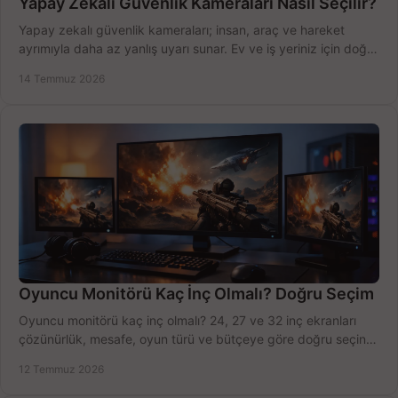
Yapay Zekalı Güvenlik Kameraları Nasıl Seçilir?
Yapay zekalı güvenlik kameraları; insan, araç ve hareket
ayrımıyla daha az yanlış uyarı sunar. Ev ve iş yeriniz için doğru
modeli, fiyatı karşılaştırın.
14 Temmuz 2026
Oyuncu Monitörü Kaç İnç Olmalı? Doğru Seçim
Oyuncu monitörü kaç inç olmalı? 24, 27 ve 32 inç ekranları
çözünürlük, mesafe, oyun türü ve bütçeye göre doğru seçin,
fırsatları değerlendirin, inceleyin.
12 Temmuz 2026