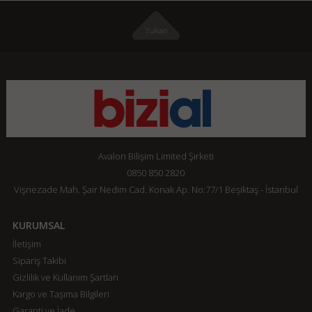
Avalon Bilişim Limited Şirketi
0850 850 2820
Vişnezade Mah. Şair Nedim Cad. Konak Ap. No:77/1 Beşiktaş - İstanbul
KURUMSAL
İletişim
Sipariş Takibi
Gizlilik ve Kullanım Şartları
Kargo ve Taşıma Bilgileri
Garanti ve İade