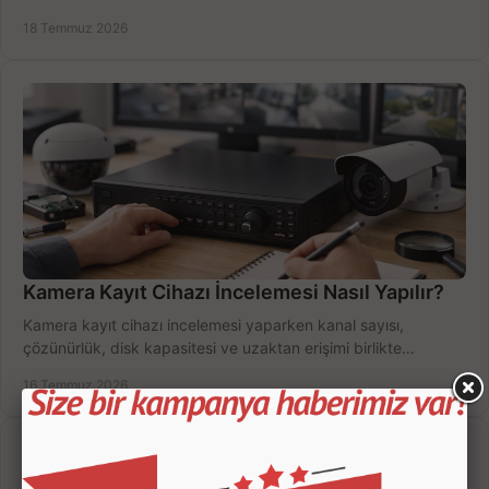
doğru sistemi hemen seçin.
18 Temmuz 2026
Kamera Kayıt Cihazı İncelemesi Nasıl Yapılır?
Kamera kayıt cihazı incelemesi yaparken kanal sayısı,
çözünürlük, disk kapasitesi ve uzaktan erişimi birlikte
değerlendirin; bütçenizi doğru yönetin.
16 Temmuz 2026