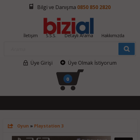
Bilgi ve Danışma
0850 850 2820
İletişim
S.S.S.
Detaylı Arama
Hakkımızda
Üye Girişi
Üye Olmak İstiyorum
0
Oyun
»
Playstation 3