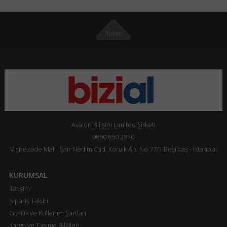
Avalon Bilişim Limited Şirketi
0850 850 2820
Vişnezade Mah. Şair Nedim Cad. Konak Ap. No:77/1 Beşiktaş - İstanbul
KURUMSAL
İletişim
Sipariş Takibi
Gizlilik ve Kullanım Şartları
Kargo ve Taşıma Bilgileri