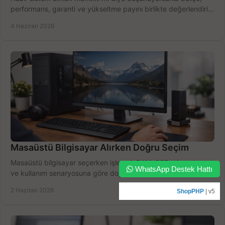
performans, garanti ve yükseltme payını birlikte değerlendirin,
doğru seçin.
4 Haziran 2026
Masaüstü Bilgisayar Alırken Doğru Seçim
Masaüstü bilgisayar seçerken işlemci, RAM, SSD, ekran kartı
WhatsApp Destek Hattı
ve kullanım senaryosuna göre doğru modeli bulun, bütçenizi
boşa harcamayın.
2 Haziran 2026
ShopPHP
| v5