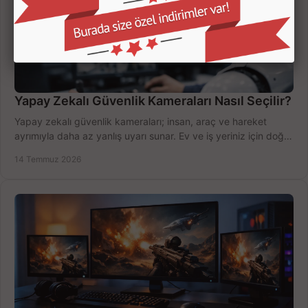
Yapay Zekalı Güvenlik Kameraları Nasıl Seçilir?
Yapay zekalı güvenlik kameraları; insan, araç ve hareket
ayrımıyla daha az yanlış uyarı sunar. Ev ve iş yeriniz için doğru
modeli, fiyatı karşılaştırın.
14 Temmuz 2026