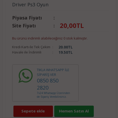
Driver Ps3 Oyun
Piyasa Fiyatı
:
20,00
TL
Site Fiyatı
:
Bu ürünü indirimli alabileceğiniz 0 stok kalmıştır.
Kredi Kartı ile Tek Çekim
:
20.00
TL
Havale ile İndirimli
:
19.50
TL
TIKLA WHATSAPP İLE
SİPARİŞ VER
0850 850
2820
7x24 Whatsapp Üzerinden
de Sipariş Verebilirsiniz.
Sepete ekle
Hemen Satın Al