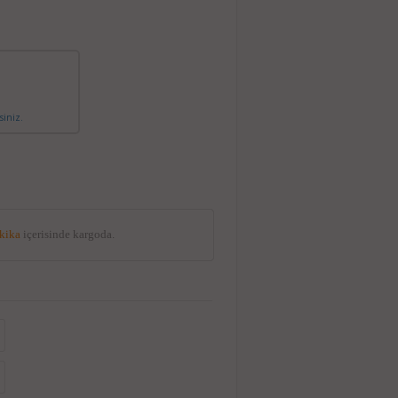
siniz.
akika
içerisinde kargoda.