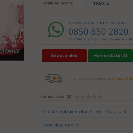
Havale ile İndirimli
:
19.50
TL
TIKLA WHATSAPP İLE SİPARİŞ VER
0850 850 2820
7x24 Whatsapp Üzerinden de Sipariş Verebilir
Sepete ekle
Hemen Satın Al
Şimdi sipariş verirseniz
91 saat 23 d
Yorumları oku
(0)
(
)
Ürünü karşılaştırma listeme ekle
Karşılaştır
Fiyatı düşünce bildir