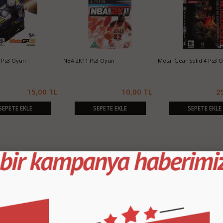
n
NBA 2K11 Ps3 Oyun
Metal Gear Solid 4 Ps3 Oyun
15,00 TL
10,00 TL
25,00 T
KLE
SEPETE EKLE
SEPETE EKLE
KURUMSAL
M