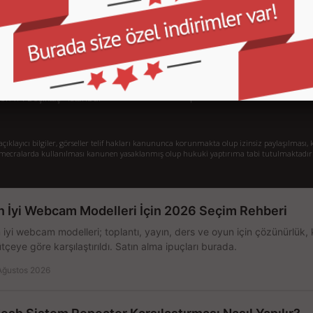
İletişim
İl
Sipariş Takibi
S.
Gizlilik ve Kullanım Şartları
De
Kargo ve Taşıma Bilgileri
H
Garanti ve İade
Sistem Toplama
77/1 Beşiktaş - İstanbul
klayıcı bilgiler, görseller telif hakları kanununca korunmakta olup izinsiz paylaşılması, k
mecralarda kullanılması kanunen yasaklanmış olup hukuki yaptırıma tabi tutulmaktadır
n İyi Webcam Modelleri İçin 2026 Seçim Rehberi
 iyi webcam modelleri; toplantı, yayın, ders ve oyun için çözünürlük, 
tçeye göre karşılaştırıldı. Satın alma ipuçları burada.
Ağustos 2026