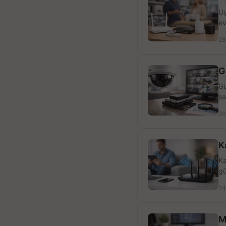
Uy
ev
28
G
Gü
sa
26
K
Ka
gü
24
M