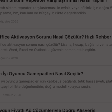
esh Sistem Repeater Karşılaştırması Nasıl Yapılır?
sh sistem repeater karşılaştırması ile eviniz veya ofisiniz için doğru
psama, hız, kurulum ve bütçeyi birlikte değerlendirin.
Ağustos 2026
ffice Aktivasyon Sorunu Nasıl Çözülür? Hızlı Rehber
fice aktivasyon sorunu nasıl çözülür? Lisans, hesap, bağlantı ve hata 
erek Word, Excel ve Outlook'u güvenle hemen etkinleştirin.
Ağustos 2026
n İyi Oyuncu Gamepadleri Nasıl Seçilir?
 iyi oyuncu gamepadleri için kablosuz bağlantı, tetik hassasiyeti, pl
tçeyi birlikte değerlendirin; doğru modeli kolayca seçin.
 Temmuz 2026
ygun Fiyatlı Ağ Çözümleriyle Doğru Alışveriş