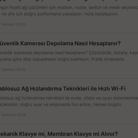
gun fiyatlı ağ çözümleri için modem, router, switch ve mesh seçimin
 ve ofis için doğru performansı yakalayın. Hızla karşılaştırın.
 Temmuz 2026
üvenlik Kamerası Depolama Nasıl Hesaplanır?
venlik kamerası depolama nasıl hesaplanır? Çözünürlük, bitrate, kay
yısına göre disk kapasitesini doğru belirleyin. Pratik örneklerle.
 Temmuz 2026
ablosuz Ağ Hızlandırma Teknikleri ile Hızlı Wi-Fi
blosuz ağ hızlandırma teknikleri ile evde, ofiste ve oyun sistemlerinde
çlendirin; doğru ayar ve ekipmanla hızı artırın, hemen bugün.
 Temmuz 2026
ekanik Klavye mi, Membran Klavye mi Alınır?