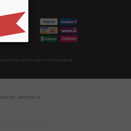
etişim
S.S.
taylı Arama
akkımızda
opyalanması veya herhangi biri yazılı ya da görsel
.
kare hızı, mikrofon ve