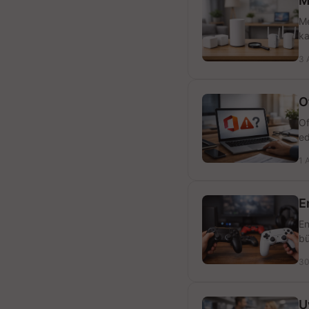
M
Me
ka
3 
O
Of
ed
1 
E
En
bü
30
U