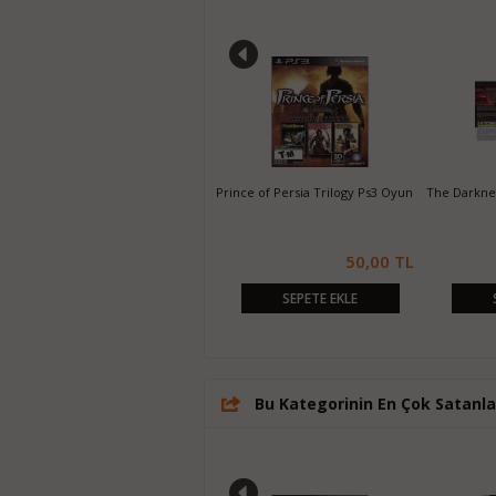
Kingdom
Prince of Persia Trilogy Ps3 Oyun
The Darkness II Ps3 Oyun
The
,00 TL
50,00 TL
30,00 TL
SEPETE EKLE
SEPETE EKLE
Bu Kategorinin En Çok Satanla