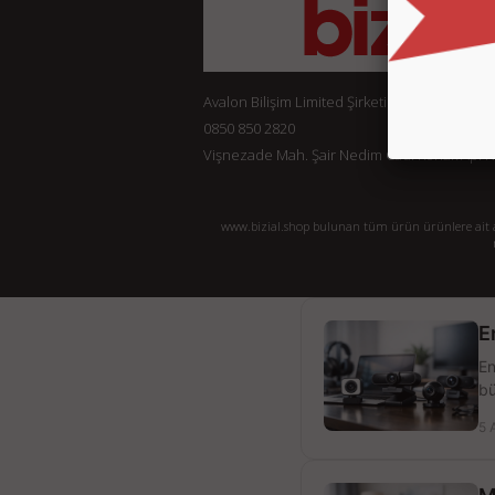
Avalon Bilişim Limited Şirketi
0850 850 2820
Vişnezade Mah. Şair Nedim Cad. Konak Ap. No:
www.bizial.shop bulunan tüm ürün ürünlere ait açı
E
En
bü
5 