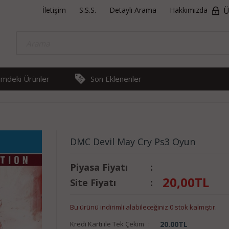
İletişim
S.S.S.
Detaylı Arama
Hakkımızda
Ü
rimdeki Ürünler
Son Eklenenler
DMC Devil May Cry Ps3 Oyun
Piyasa Fiyatı
:
20,00
TL
Site Fiyatı
:
Bu ürünü indirimli alabileceğiniz 0 stok kalmıştır.
Kredi Kartı ile Tek Çekim
:
20.00
TL