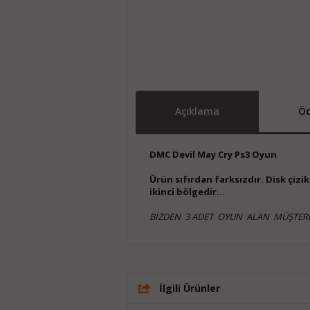
Açıklama
Öd
DMC Devil May Cry Ps3 Oyun
.
Ürün sıfırdan farksızdır. Disk çiz
ikinci bölgedir...
BİZDEN 3 ADET OYUN ALAN MÜŞTERİ
İlgili Ürünler